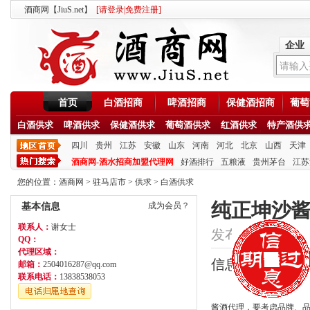
酒商网【JiuS.net】
[
请登录
|
免费注册
]
企业
首页
白酒招商
啤酒招商
保健酒招商
葡萄
白酒供求
啤酒供求
保健酒供求
葡萄酒供求
红酒供求
特产酒供
四川
贵州
江苏
安徽
山东
河南
河北
北京
山西
天津
酒商网-酒水招商加盟代理网
好酒排行
五粮液
贵州茅台
江苏
您的位置：
酒商网
>
驻马店市
>
供求
>
白酒供求
纯正坤沙
成为会员？
基本信息
联系人：
谢女士
发布时间：2020/1/1
QQ：
代理区域：
信息类型：供应
邮箱：
2504016287@qq.com
联系电话：
13838538053
酱酒代理，要考虑品牌、