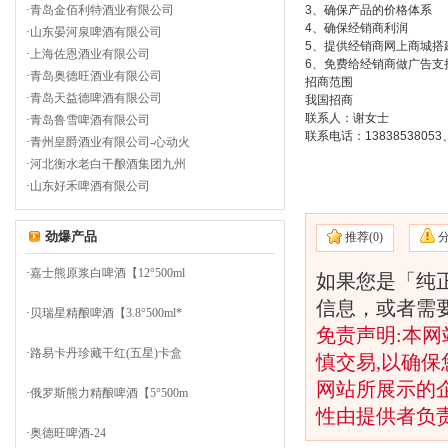
·
青岛金佰利特酒业有限公司
3、确保产品的价格体系
4、确保经销商利润
·
山东晏河泉啤酒有限公司
5、提供经销商网上商城搭
·
上海佐恩酒业有限公司
6、免费给经销商做广告支
·
青岛奥德旺酒业有限公司
招商范围
·
青岛天益德啤酒有限公司
我国招商
联系人：谢女士
·
青岛鲁雪啤酒有限公司
联系电话：13838538053、0
·
青州皇爵酒业有限公司-心动火
·
河北衡水老白干酿酒集团九州
·
山东好禾啤酒有限公司
劲爆产品
推荐(
0)
·
嘉士熊原浆白啤酒【12°500ml
如果您是「纯
信息，或者需
·
贝瑞星精酿啤酒【3.8°500ml*
免责声明:本网
·
路易卡丹珍藏干红(五星)卡盒
慎交易,以确保
网站所展示的
·
俄罗斯熊力精酿啤酒【5°500m
性由提供者负
·
奥德旺啤酒-24