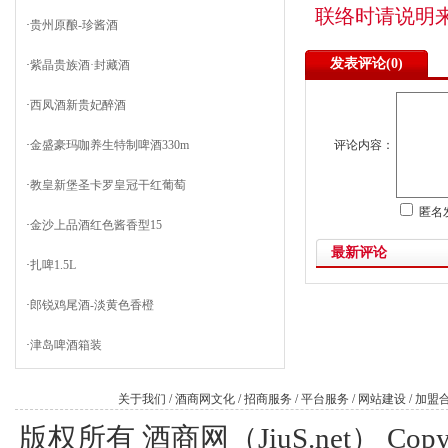
联络时请说明
·
贵州原酿-珍酱酒
发表评论(
0)
·
紫晶贵族酒·封藏酒
·
西凤酒新贵妃醉酒
·
金盛豪玛咖养生特制啤酒330m
评论内容：
·
教皇新堡圣卡罗皇冠干红葡萄
匿名
·
金沙上品酒红色酱香型15
最新评论
·
扎啤1.5L
·
郎锐鸡尾酒-淡黄色香橙
·
津岛啤酒箱装
关于我们
/
酒商网文化
/
招商服务
/
平台服务
/
网站建设
/
加盟
版权所有 酒商网（JiuS.net） Copy R