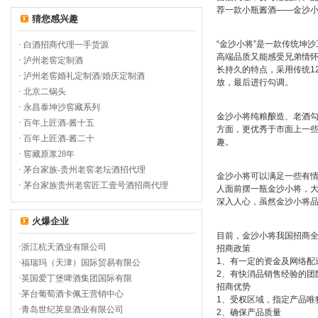
荐一款小瓶酱酒——金沙
猜您感兴趣
“金沙小将”是一款传统坤
·
白酒招商代理一手货源
高端品质又能感受兄弟情
·
泸州老窖定制酒
长持久的特点，采用传统1
·
泸州老窖婚礼定制酒/婚庆定制酒
放，最后进行勾调。
·
北京二锅头
·
永昌泰坤沙窖藏系列
金沙小将纯粮酿造、老酒
·
百年上匠酒-酱十五
方面，更优秀于市面上一
·
百年上匠酒-酱二十
趣。
·
窖藏原浆28年
·
茅台家族-贵州老窖老坛酒招代理
金沙小将可以满足一些有
·
茅台家族贵州老窖匠工壹号酒招商代理
人面前摆一瓶金沙小将，大
深入人心，虽然金沙小将
火爆企业
目前，金沙小将我国招商
·
浙江杭天酒业有限公司
招商政策
1、有一定的资金及网络配
·
福瑞玛（天津）国际贸易有限公
2、有快消品销售经验的团
·
英国爱丁堡啤酒集团国际有限
招商优势
·
茅台葡萄酒卡佩王营销中心
1、受权区域，指定产品唯
·
青岛世纪英皇酒业有限公司
2、确保产品质量