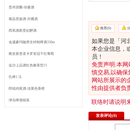
·
贵州原酿-珍酱酒
·
紫晶贵族酒·封藏酒
推荐(
0)
·
西凤酒新贵妃醉酒
如果您是「河
·
金盛豪玛咖养生特制啤酒330m
本企业信息，
·
教皇新堡圣卡罗皇冠干红葡萄
员！
免责声明:本网
·
金沙上品酒红色酱香型15
慎交易,以确保
·
扎啤1.5L
网站所展示的
性由提供者负
·
郎锐鸡尾酒-淡黄色香橙
·
津岛啤酒箱装
联络时请说明
发表评论(
0)