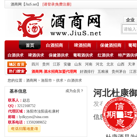
酒商网【JiuS.net】
[
请登录
|
免费注册
]
企业
首页
白酒招商
啤酒招商
保健酒招商
葡萄
白酒供求
啤酒供求
保健酒供求
葡萄酒供求
红酒供求
特产酒供
四川
贵州
江苏
安徽
山东
河南
河北
北京
山西
天津
酒商网-酒水招商加盟代理网
好酒排行
五粮液
贵州茅台
江苏
您的位置：
酒商网
>
洛阳市
>
供求
>
白酒供求
河北杜康御
成为会员？
基本信息
联系人：
赵总
发布时间：2020/1/1
QQ：
3212168752
代理区域：
洛阳市汝阳县杜康村
信息类型：供应
邮箱：
lydkyyzs@sina.com
联系电话：
13592089652