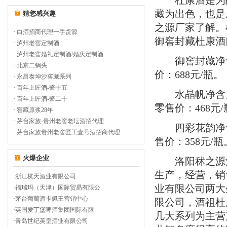
杜康酒是为醇
藏为出色，也是
猜您感兴趣
之源厂家了解。
·
白酒招商代理一手货源
御窖封藏杜康酒
·
泸州老窖定制酒
·
泸州老窖婚礼定制酒/婚庆定制酒
御窖封藏净
·
北京二锅头
价：
688
元
/
瓶。
·
永昌泰坤沙窖藏系列
·
百年上匠酒-酱十五
水晶帆净含
·
百年上匠酒-酱二十
零售价：
468
元
/
·
窖藏原浆28年
·
茅台家族-贵州老窖老坛酒招代理
四彩花韵净
·
茅台家族贵州老窖匠工壹号酒招商代理
售价：
358
元
/
瓶
火爆企业
洛阳秫之源酒
生产，经营，销
·
浙江杭天酒业有限公司
业有限公司两大
·
福瑞玛（天津）国际贸易有限公
·
茅台葡萄酒卡佩王营销中心
限公司，酒祖杜
·
英国爱丁堡啤酒集团国际有限
几大系列为主营
·
青岛世纪英皇酒业有限公司