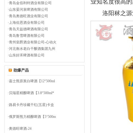
业知名度很高的
·
青岛金佰利特酒业有限公司
·
山东晏河泉啤酒有限公司
洛阳秫之源酒
·
青岛奥德旺酒业有限公司
·
上海佐恩酒业有限公司
·
青岛天益德啤酒有限公司
·
青岛鲁雪啤酒有限公司
·
青州皇爵酒业有限公司-心动火
·
河北衡水老白干酿酒集团九州
·
山东好禾啤酒有限公司
劲爆产品
·
嘉士熊原浆白啤酒【12°500ml
·
贝瑞星精酿啤酒【3.8°500ml*
·
路易卡丹珍藏干红(五星)卡盒
·
俄罗斯熊力精酿啤酒【5°500m
·
奥德旺啤酒-24