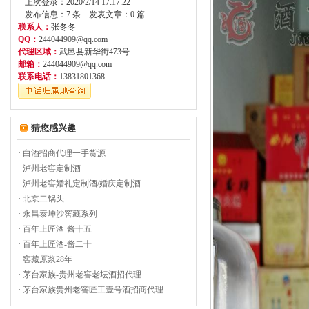
上次登录：2020/2/14 17:17:22
发布信息：7 条 发表文章：0 篇
联系人：
张冬冬
QQ：
244044909@qq.com
代理区域：
武邑县新华街473号
邮箱：
244044909@qq.com
联系电话：
13831801368
猜您感兴趣
·
白酒招商代理一手货源
·
泸州老窖定制酒
·
泸州老窖婚礼定制酒/婚庆定制酒
·
北京二锅头
·
永昌泰坤沙窖藏系列
·
百年上匠酒-酱十五
·
百年上匠酒-酱二十
·
窖藏原浆28年
·
茅台家族-贵州老窖老坛酒招代理
·
茅台家族贵州老窖匠工壹号酒招商代理