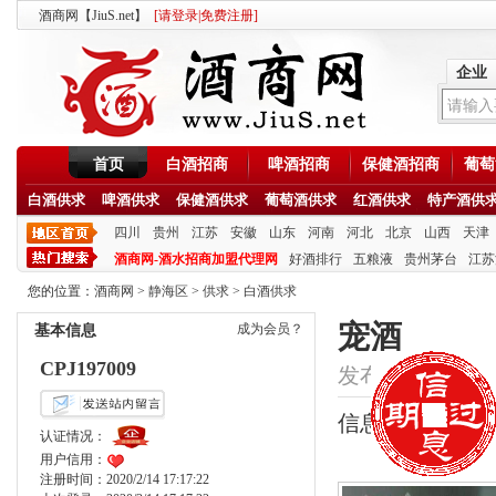
酒商网【JiuS.net】
[
请登录
|
免费注册
]
企业
首页
白酒招商
啤酒招商
保健酒招商
葡萄
白酒供求
啤酒供求
保健酒供求
葡萄酒供求
红酒供求
特产酒供
四川
贵州
江苏
安徽
山东
河南
河北
北京
山西
天津
酒商网-酒水招商加盟代理网
好酒排行
五粮液
贵州茅台
江苏
您的位置：
酒商网
>
静海区
>
供求
>
白酒供求
宠酒
成为会员？
基本信息
CPJ197009
发布时间：2020/11/
信息类型：供应
认证情况：
用户信用：
注册时间：2020/2/14 17:17:22