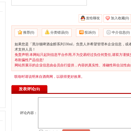
发给聊友
加入收藏(
0)
推荐(
0)
分类错误(
0)
投诉(
0)
中介信息(
0)
如果您是「黑尔顿啤酒金醇系列330ml」负责人并希望管理本企业信息，或
术支持人员！
免责声明:本网站只起到信息平台作用,不为交易经过负任何责任,请双方谨慎
布欺骗性产品信息!
网站所展示的企业信息由会员自行提供，内容的真实性、准确性和合法性由
联络时请说明来自酒商网，以获得更好效果。
发表评论(
0)
评论内容：