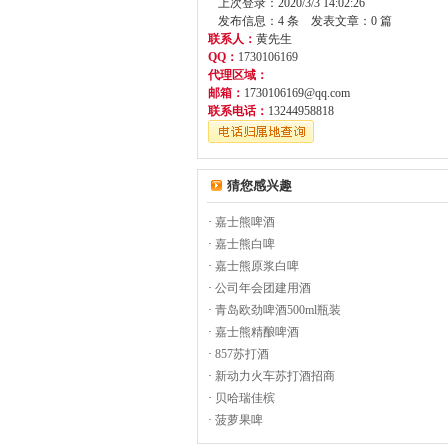
上次登录：2020/3/3 14:02:26
发布信息：4 条 发表文章：0 篇
联系人：
黄先生
QQ：
1730106169
代理区域：
邮箱：
1730106169@qq.com
联系电话：
13244958818
猜您感兴趣
·
嘉士熊啤酒
·
嘉士熊白啤
·
嘉士熊原浆白啤
·
公司年会团建用酒
·
青岛欧劲啤酒500ml瓶装
·
嘉士熊精酿啤酒
·
857苏打酒
·
新动力火车苏打酒招商
·
贝哈瑞佳槟
·
菠萝果啤