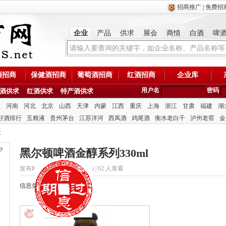
招商推广
|
免费招
企业
产品
供求
展会
商情
白酒
啤
酒招商
保健酒招商
葡萄酒招商
红酒招商
企业库
用户名
密码
酒供求
红酒供求
特产酒供求
东
河南
河北
北京
山西
天津
内蒙
江西
重庆
上海
浙江
甘肃
福建
湖
好酒排行
五粮液
贵州茅台
江苏洋河
西凤酒
鸡尾酒
衡水老白干
泸州老窖
金
求
？
黑尔顿啤酒金醇系列330ml
发布时间：2020/3/5 16:51:56 |
62 人查看
信息类型：供应