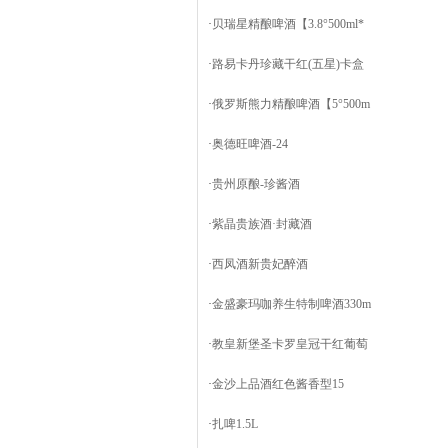
·
贝瑞星精酿啤酒【3.8°500ml*
·
路易卡丹珍藏干红(五星)卡盒
·
俄罗斯熊力精酿啤酒【5°500m
·
奥德旺啤酒-24
·
贵州原酿-珍酱酒
·
紫晶贵族酒·封藏酒
·
西凤酒新贵妃醉酒
·
金盛豪玛咖养生特制啤酒330m
·
教皇新堡圣卡罗皇冠干红葡萄
·
金沙上品酒红色酱香型15
·
扎啤1.5L