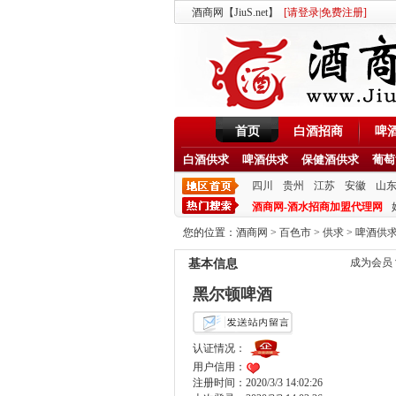
酒商网【JiuS.net】
[
请登录
|
免费注册
]
首页
白酒招商
啤
白酒供求
啤酒供求
保健酒供求
葡萄
四川
贵州
江苏
安徽
山
酒商网-酒水招商加盟代理网
您的位置：
酒商网
>
百色市
>
供求
>
啤酒供
成为会员
基本信息
黑尔顿啤酒
认证情况：
用户信用：
注册时间：2020/3/3 14:02:26