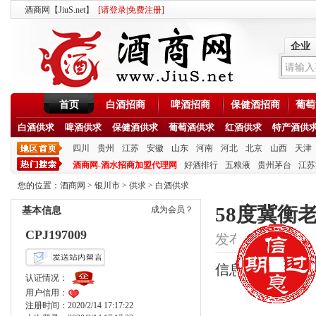
酒商网【JiuS.net】
[
请登录
|
免费注册
]
企业
首页
白酒招商
啤酒招商
保健酒招商
葡萄
白酒供求
啤酒供求
保健酒供求
葡萄酒供求
红酒供求
特产酒供
四川
贵州
江苏
安徽
山东
河南
河北
北京
山西
天津
酒商网-酒水招商加盟代理网
好酒排行
五粮液
贵州茅台
江苏
您的位置：
酒商网
>
银川市
>
供求
>
白酒供求
58度冀衡
成为会员？
基本信息
CPJ197009
发布时间：2020/11/
信息类型：供应
认证情况：
用户信用：
注册时间：2020/2/14 17:17:22