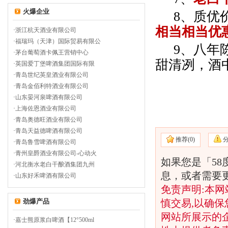
火爆企业
8
、质优
相当相当优
·
浙江杭天酒业有限公司
·
福瑞玛（天津）国际贸易有限公
9
、八年
·
茅台葡萄酒卡佩王营销中心
甜清冽，酒
·
英国爱丁堡啤酒集团国际有限
·
青岛世纪英皇酒业有限公司
·
青岛金佰利特酒业有限公司
·
山东晏河泉啤酒有限公司
·
上海佐恩酒业有限公司
·
青岛奥德旺酒业有限公司
·
青岛天益德啤酒有限公司
推荐(
0)
·
青岛鲁雪啤酒有限公司
·
青州皇爵酒业有限公司-心动火
如果您是「5
·
河北衡水老白干酿酒集团九州
息，或者需要
·
山东好禾啤酒有限公司
免责声明:本网
劲爆产品
慎交易,以确保
网站所展示的
·
嘉士熊原浆白啤酒【12°500ml