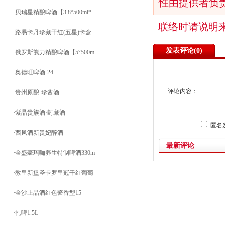
性由提供者负
·
贝瑞星精酿啤酒【3.8°500ml*
联络时请说明
·
路易卡丹珍藏干红(五星)卡盒
发表评论(
0)
·
俄罗斯熊力精酿啤酒【5°500m
·
奥德旺啤酒-24
评论内容：
·
贵州原酿-珍酱酒
·
紫晶贵族酒·封藏酒
匿名
·
西凤酒新贵妃醉酒
最新评论
·
金盛豪玛咖养生特制啤酒330m
·
教皇新堡圣卡罗皇冠干红葡萄
·
金沙上品酒红色酱香型15
·
扎啤1.5L