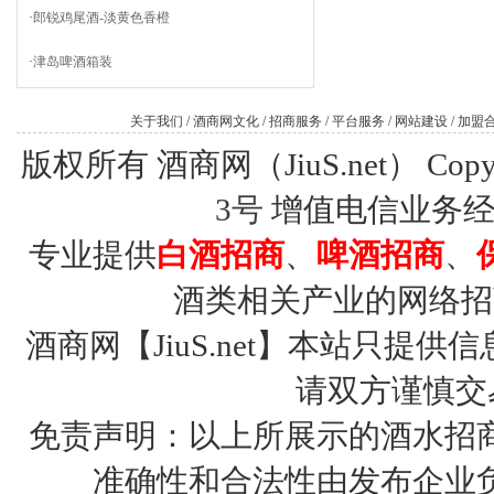
·
郎锐鸡尾酒-淡黄色香橙
·
津岛啤酒箱装
关于我们
/
酒商网文化
/
招商服务
/
平台服务
/
网站建设
/
加盟
版权所有 酒商网（JiuS.net） Copy R
3号
增值电信业务经营许
专业提供
白酒招商
、
啤酒招商
、
酒类相关产业的网络招
酒商网【JiuS.net】本站只
请双方谨慎交
免责声明：以上所展示的酒水招
准确性和合法性由发布企业