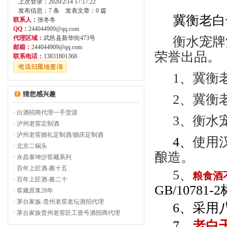
上次登录：2020/2/14 17:17:22
发布信息：7 条 发表文章：0 篇
冀衡老白
联系人：
张冬冬
QQ：
244044909@qq.com
代理区域：
武邑县新华街473号
衡水宠牌
邮箱：
244044909@qq.com
荣誉出品。
联系电话：
13831801368
1
、冀衡
猜您感兴趣
2
、冀衡
·
白酒招商代理一手货源
3
、衡水
·
泸州老窖定制酒
·
泸州老窖婚礼定制酒/婚庆定制酒
4
、
使用
·
北京二锅头
酿造。
·
永昌泰坤沙窖藏系列
·
百年上匠酒-酱十五
5
、
粮食酒
·
百年上匠酒-酱二十
GB/10781-2
·
窖藏原浆28年
·
茅台家族-贵州老窖老坛酒招代理
6
、采用
·
茅台家族贵州老窖匠工壹号酒招商代理
7
、
老白