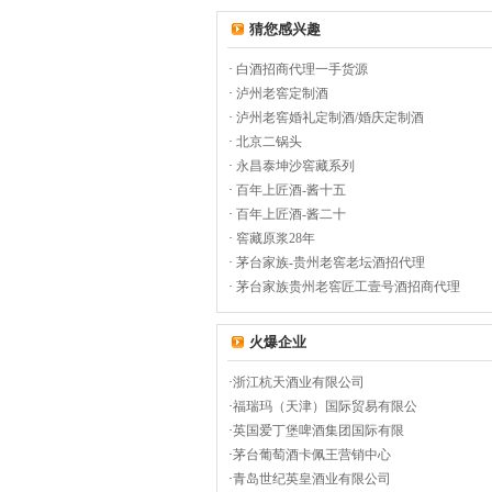
猜您感兴趣
·
白酒招商代理一手货源
·
泸州老窖定制酒
·
泸州老窖婚礼定制酒/婚庆定制酒
·
北京二锅头
·
永昌泰坤沙窖藏系列
·
百年上匠酒-酱十五
·
百年上匠酒-酱二十
·
窖藏原浆28年
·
茅台家族-贵州老窖老坛酒招代理
·
茅台家族贵州老窖匠工壹号酒招商代理
火爆企业
·
浙江杭天酒业有限公司
·
福瑞玛（天津）国际贸易有限公
·
英国爱丁堡啤酒集团国际有限
·
茅台葡萄酒卡佩王营销中心
·
青岛世纪英皇酒业有限公司