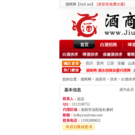
酒商网【JiuS.net】
[
请登录
|
免费注册
]
首页
白酒招商
啤
白酒供求
啤酒供求
保健酒供求
葡萄
四川
贵州
江苏
安徽
山
酒商网-酒水招商加盟代理网
您的位置：
酒商网
>
洛阳市
>
供求
>
白酒供
成为会员
基本信息
联系人：
赵总
QQ：
3212168752
代理区域：
洛阳市汝阳县杜康村
邮箱：
lydkyyzs@sina.com
联系电话：
13592089652