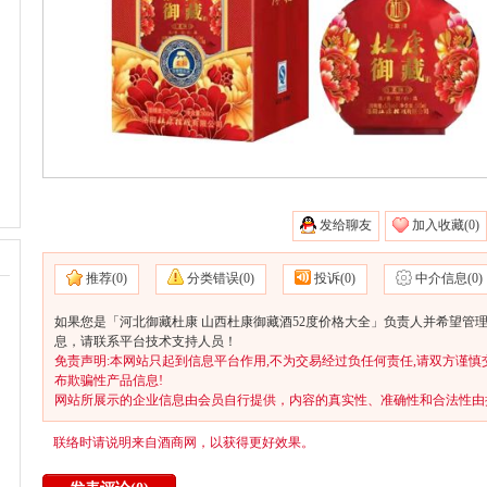
发给聊友
加入收藏(
0)
推荐(
0)
分类错误(
0)
投诉(
0)
中介信息(
0)
如果您是「河北御藏杜康 山西杜康御藏酒52度价格大全」负责人并希望管理
息，请联系平台技术支持人员！
免责声明:本网站只起到信息平台作用,不为交易经过负任何责任,请双方谨慎
布欺骗性产品信息!
网站所展示的企业信息由会员自行提供，内容的真实性、准确性和合法性由
联络时请说明来自酒商网，以获得更好效果。