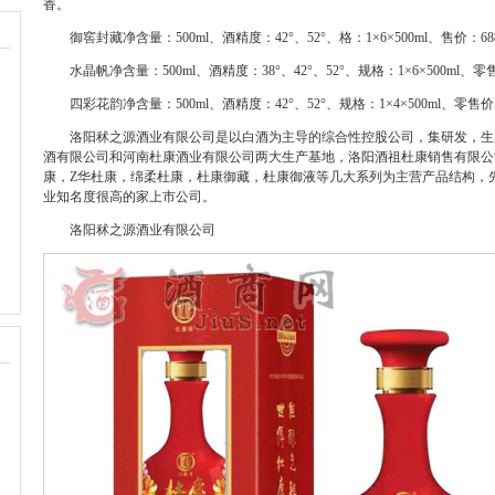
香。
御窖封藏净含量：
500ml
、酒精度：
42
°、
52
°、格：
1
×
6
×
500ml
、售价：
68
水晶帆净含量：
500ml
、酒精度：
38
°、
42
°、
52
°、规格：
1
×
6
×
500ml
、零
四彩花韵净含量：
500ml
、酒精度：
42
°、
52
°、规格：
1
×
4
×
500ml
、零售价
洛阳秫之源酒业有限公司是以白酒为主导的综合性控股公司，集研发，生
酒有限公司和河南杜康酒业有限公司两大生产基地，洛阳酒祖杜康销售有限公
康，
Z
华杜康，绵柔杜康，杜康御藏，杜康御液等几大系列为主营产品结构，
业知名度很高的家上市公司。
洛阳秫之源酒业有限公司