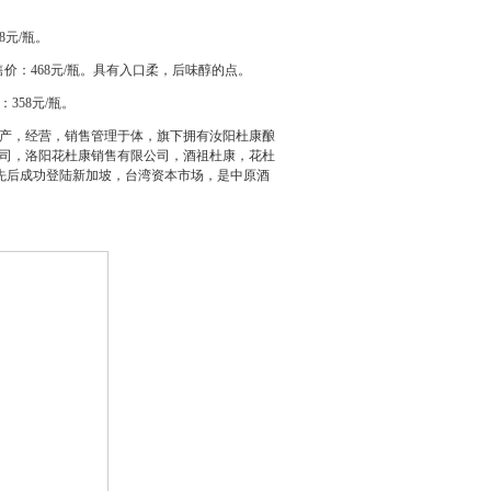
8
元
/
瓶。
售价：
468
元
/
瓶。具有入口柔，后味醇的点。
：
358
元
/
瓶。
产，经营，销售管理于体，旗下拥有汝阳杜康酿
司，洛阳花杜康销售有限公司，酒祖杜康，花杜
先后成功登陆新加坡，台湾资本市场，是中原酒