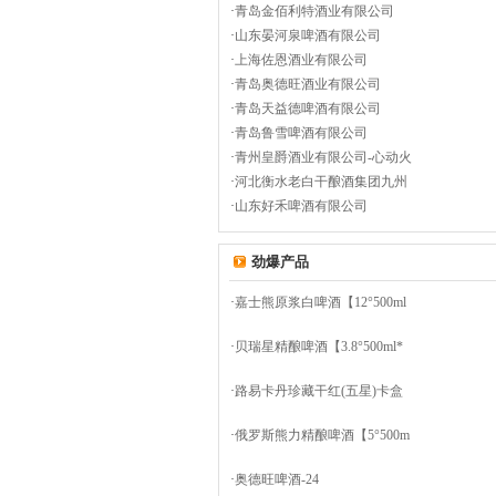
·
青岛金佰利特酒业有限公司
·
山东晏河泉啤酒有限公司
·
上海佐恩酒业有限公司
·
青岛奥德旺酒业有限公司
·
青岛天益德啤酒有限公司
·
青岛鲁雪啤酒有限公司
·
青州皇爵酒业有限公司-心动火
·
河北衡水老白干酿酒集团九州
·
山东好禾啤酒有限公司
劲爆产品
·
嘉士熊原浆白啤酒【12°500ml
·
贝瑞星精酿啤酒【3.8°500ml*
·
路易卡丹珍藏干红(五星)卡盒
·
俄罗斯熊力精酿啤酒【5°500m
·
奥德旺啤酒-24