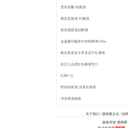
·
贵州原酿-珍酱酒
·
紫晶贵族酒·封藏酒
·
西凤酒新贵妃醉酒
·
金盛豪玛咖养生特制啤酒330m
·
教皇新堡圣卡罗皇冠干红葡萄
·
金沙上品酒红色酱香型15
·
扎啤1.5L
·
郎锐鸡尾酒-淡黄色香橙
·
津岛啤酒箱装
关于我们
/
酒商网文化
/
招
版权所有 酒商网（Jiu