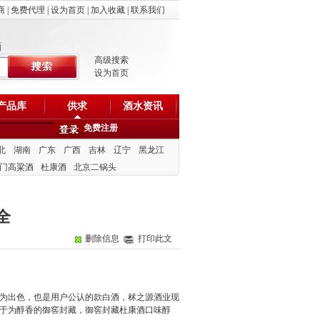
商
|
免费代理
|
设为首页
|
加入收藏
|
联系我们
酒
高级搜索
设为首页
产品库
供求
酒水资讯
免费注册
北
湖南
广东
广西
吉林
辽宁
黑龙江
门高粱酒
杜康酒
北京二锅头
全
删除信息
打印此文
为出色，也是用户公认的款白酒，秫之源酒业现
于为醇香的御窖封藏，御窖封藏杜康酒口味醇