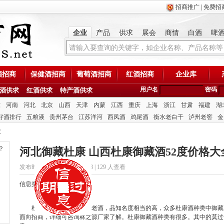
招商推广
|
免费招
企业
产品
供求
展会
商情
白酒
啤
酒招商
保健酒招商
葡萄酒招商
红酒招商
企业库
用户名
密码
酒供求
红酒供求
特产酒供求
东
河南
河北
北京
山西
天津
内蒙
江西
重庆
上海
浙江
甘肃
福建
湖
好酒排行
五粮液
贵州茅台
江苏洋河
西凤酒
鸡尾酒
衡水老白干
泸州老窖
金
求
？
河北御藏杜康 山西杜康御藏酒52度价格大
发布时间：2020/4/7 15:59:28 |
129 人查看
信息类型：供应
杜康酒是为醇香的华夏老酒，品知名度相当的高，众多杜康酒种类中御藏
面向招商，详细可咨询秫之源厂家了解。杜康御藏酒种类有很多。其中的莫过