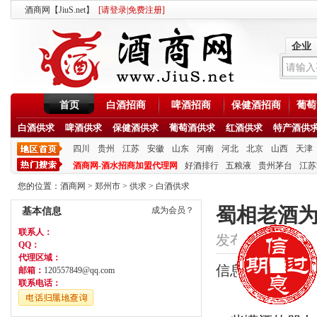
酒商网【JiuS.net】
[
请登录
|
免费注册
]
企业
首页
白酒招商
啤酒招商
保健酒招商
葡萄
白酒供求
啤酒供求
保健酒供求
葡萄酒供求
红酒供求
特产酒供
四川
贵州
江苏
安徽
山东
河南
河北
北京
山西
天津
酒商网-酒水招商加盟代理网
好酒排行
五粮液
贵州茅台
江苏
您的位置：
酒商网
>
郑州市
>
供求
>
白酒供求
蜀相老酒为
成为会员？
基本信息
联系人：
发布时间：2020/5/2
QQ：
代理区域：
信息类型：供应
邮箱：
120557849@qq.com
联系电话：