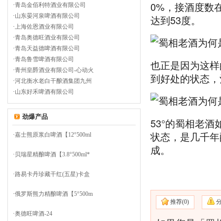
0%，接酒度数
·
青岛金佰利特酒业有限公司
·
山东晏河泉啤酒有限公司
达到53度。
·
上海佐恩酒业有限公司
·
青岛奥德旺酒业有限公司
·
青岛天益德啤酒有限公司
·
青岛鲁雪啤酒有限公司
也正是因为这样
·
青州皇爵酒业有限公司-心动火
到好处的状态，
·
河北衡水老白干酿酒集团九州
·
山东好禾啤酒有限公司
劲爆产品
53°的蜀相老
状态，是几千年
·
嘉士熊原浆白啤酒【12°500ml
成。
·
贝瑞星精酿啤酒【3.8°500ml*
·
路易卡丹珍藏干红(五星)卡盒
·
俄罗斯熊力精酿啤酒【5°500m
推荐(
0)
·
奥德旺啤酒-24