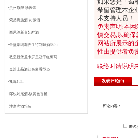
如果您是「蜀
·
贵州原酿-珍酱酒
希望管理本企
术支持人员！
·
紫晶贵族酒·封藏酒
免责声明:本网
·
西凤酒新贵妃醉酒
慎交易,以确保
网站所展示的
·
金盛豪玛咖养生特制啤酒330m
性由提供者负
·
教皇新堡圣卡罗皇冠干红葡萄
联络时请说明
·
金沙上品酒红色酱香型15
发表评论(
0)
·
扎啤1.5L
·
郎锐鸡尾酒-淡黄色香橙
评论内容：
·
津岛啤酒箱装
匿名