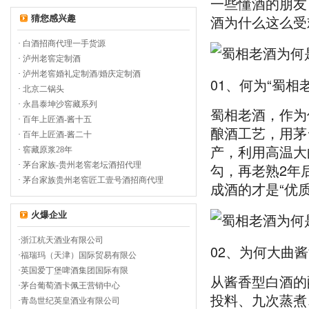
一些懂酒的朋友
酒为什么这么受
猜您感兴趣
·
白酒招商代理一手货源
·
泸州老窖定制酒
·
泸州老窖婚礼定制酒/婚庆定制酒
01、何为“蜀相
·
北京二锅头
·
永昌泰坤沙窖藏系列
蜀相老酒，作为
·
百年上匠酒-酱十五
酿酒工艺，用茅台
·
百年上匠酒-酱二十
产，利用高温大
·
窖藏原浆28年
·
茅台家族-贵州老窖老坛酒招代理
勾，再老熟2年
·
茅台家族贵州老窖匠工壹号酒招商代理
成酒的才是“优质
火爆企业
·
浙江杭天酒业有限公司
02、为何大曲酱
·
福瑞玛（天津）国际贸易有限公
·
英国爱丁堡啤酒集团国际有限
从酱香型白酒的
·
茅台葡萄酒卡佩王营销中心
投料、九次蒸煮
·
青岛世纪英皇酒业有限公司