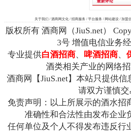
最新评论
关于我们
/
酒商网文化
/
招商服务
/
平台服务
/
网站建设
/
加盟
版权所有 酒商网（JiuS.net） Copy R
3号
增值电信业务经营许
专业提供
白酒招商
、
啤酒招商
、
酒类相关产业的网络招
酒商网【JiuS.net】本站只
请双方谨慎交
免责声明：以上所展示的酒水招
准确性和合法性由发布企业
任何单位及个人不得发布违反行