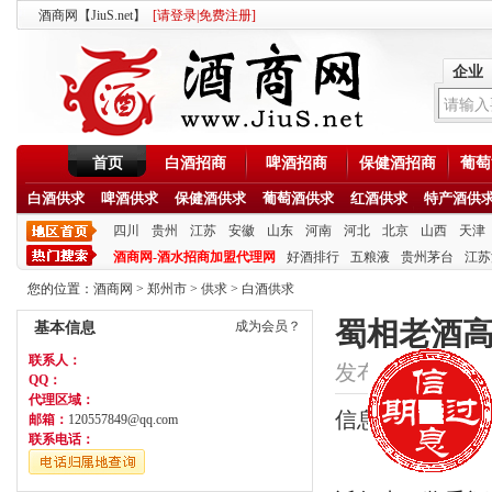
酒商网【JiuS.net】
[
请登录
|
免费注册
]
企业
首页
白酒招商
啤酒招商
保健酒招商
葡萄
白酒供求
啤酒供求
保健酒供求
葡萄酒供求
红酒供求
特产酒供
四川
贵州
江苏
安徽
山东
河南
河北
北京
山西
天津
酒商网-酒水招商加盟代理网
好酒排行
五粮液
贵州茅台
江苏
您的位置：
酒商网
>
郑州市
>
供求
>
白酒供求
蜀相老酒高
成为会员？
基本信息
联系人：
发布时间：2020/5/3
QQ：
代理区域：
信息类型：供应
邮箱：
120557849@qq.com
联系电话：