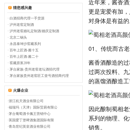
近年来，酱香酒
猜您感兴趣
更是宠爱有加，
·
白酒招商代理一手货源
对身体是有益的
·
泸州老窖定制酒
·
泸州老窖婚礼定制酒/婚庆定制酒
·
北京二锅头
·
永昌泰坤沙窖藏系列
01、传统而古
·
百年上匠酒-酱十五
·
百年上匠酒-酱二十
酱香酒酿造的过
·
窖藏原浆28年
·
茅台家族-贵州老窖老坛酒招代理
过两次投料、九
·
茅台家族贵州老窖匠工壹号酒招商代理
的蒸馏酒酿造工
火爆企业
·
浙江杭天酒业有限公司
因此酿制蜀相老
·
福瑞玛（天津）国际贸易有限公
·
茅台葡萄酒卡佩王营销中心
系列的物理、化
·
英国爱丁堡啤酒集团国际有限
销售。
·
青岛世纪英皇酒业有限公司