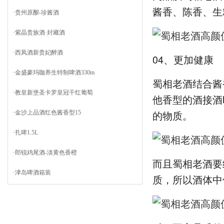
酱香、陈香、生
·
贵州原酿-珍酱酒
·
紫晶贵族酒·封藏酒
·
西凤酒新贵妃醉酒
04、更加健康
·
金盛豪玛咖养生特制啤酒330m
蜀相老酒结合酱
·
教皇新堡圣卡罗皇冠干红葡萄
他香型的酒接酒
的物质。
·
金沙上品酒红色酱香型15
·
扎啤1.5L
·
郎锐鸡尾酒-淡黄色香橙
而且蜀相老酒要
·
津岛啤酒箱装
质，所以酒体中