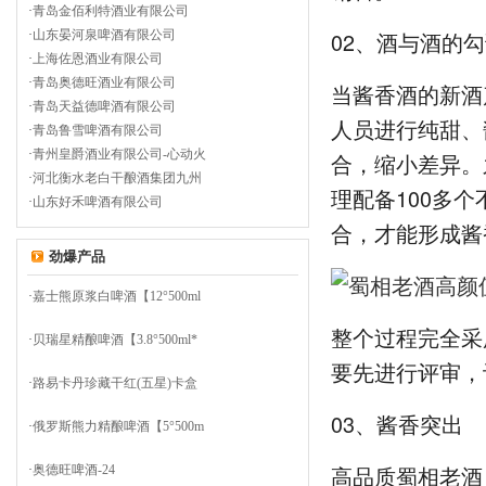
·
青岛金佰利特酒业有限公司
02、酒与酒的
·
山东晏河泉啤酒有限公司
·
上海佐恩酒业有限公司
·
青岛奥德旺酒业有限公司
当酱香酒的新酒
·
青岛天益德啤酒有限公司
人员进行纯甜、
·
青岛鲁雪啤酒有限公司
·
青州皇爵酒业有限公司-心动火
合，缩小差异。
·
河北衡水老白干酿酒集团九州
理配备100多
·
山东好禾啤酒有限公司
合，才能形成酱
劲爆产品
·
嘉士熊原浆白啤酒【12°500ml
整个过程完全采
·
贝瑞星精酿啤酒【3.8°500ml*
要先进行评审，
·
路易卡丹珍藏干红(五星)卡盒
03、酱香突出
·
俄罗斯熊力精酿啤酒【5°500m
高品质蜀相老酒
·
奥德旺啤酒-24