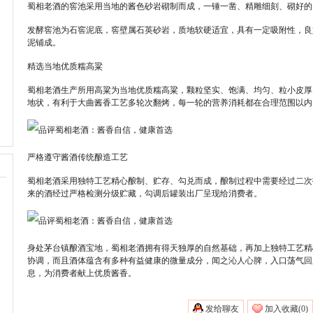
蜀相老酒的窖池采用当地的酱色砂岩砌制而成，一锤一凿、精雕细刻、砌好的窖
发酵窖池为石窖泥底，窖壁属石英砂岩，质地软硬适宜，具有一定吸附性，良
泥铺成。
精选当地优质糯高粱
蜀相老酒生产所用高粱为当地优质糯高粱，颗粒坚实、饱满、均匀、粒小皮厚
地状，有利于大曲酱香工艺多轮次翻烤，每一轮的营养消耗都在合理范围以内
严格遵守酱酒传统酿造工艺
蜀相老酒采用独特工艺精心酿制、贮存、勾兑而成，酿制过程中需要经过二次
来的酒经过严格检测分级贮藏，勾调后罐装出厂呈现给消费者。
身处茅台镇酿酒宝地，蜀相老酒拥有得天独厚的自然基础，再加上独特工艺精
协调，而且酒体蕴含有多种有益健康的微量成分，闻之沁人心脾，入口荡气回
息，为消费者献上优质酱香。
发给聊友
加入收藏(
0)