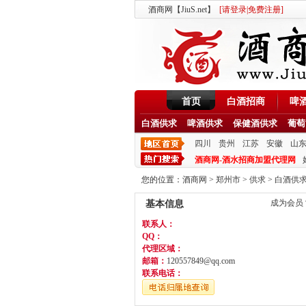
酒商网【JiuS.net】
[
请登录
|
免费注册
]
首页
白酒招商
啤
白酒供求
啤酒供求
保健酒供求
葡萄
四川
贵州
江苏
安徽
山
酒商网-酒水招商加盟代理网
您的位置：
酒商网
>
郑州市
>
供求
>
白酒供
成为会员
基本信息
联系人：
QQ：
代理区域：
邮箱：
120557849@qq.com
联系电话：