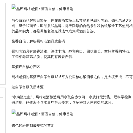
当今白酒品牌数目繁多，但在酱酒市场上却常能看见蜀相老酒。蜀相老酒之所
点，里子和面子，即品质和品牌，得天独厚的自然条件和传统酿造工艺使蜀相
的品牌实力，都是蜀相老酒充满底气成为喝酒的首选。
酱香自信，解析蜀相老酒品质密码
蜀相老酒具有酱香清雅、酒体丰满、醇和爽口、回味较长、空杯留香的特点。
了蜀相老酒高品质，使其拥有酱香自信。
基酒产自核心产区
蜀相老酒的基酒产自茅台镇13.5平方公里核心酿酒带之内，是大境天成、不
选自茅台镇优质水源
“水为酒之血”，蜀相老酒酿造所用水取自赤水河，水质好无污染。经科学检
碱适度、钙镁离子含水量均符合要求，含多种对人体有益的成分。
酱色砂岩砌制最规范的窖池