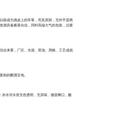
以能成为酒桌上的常客，究其原因，无外乎是两
老酒具备酱香自信，同时高端大气的包装，过硬
综合来看，厂区、水源、窖池、用粮、工艺成就
可复制的酿酒宝地。
测：赤水河水质无色透明、无异味、微甜爽口、酸