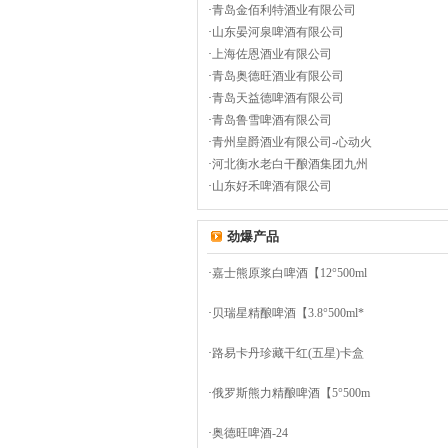
·
青岛金佰利特酒业有限公司
·
山东晏河泉啤酒有限公司
·
上海佐恩酒业有限公司
·
青岛奥德旺酒业有限公司
·
青岛天益德啤酒有限公司
·
青岛鲁雪啤酒有限公司
·
青州皇爵酒业有限公司-心动火
·
河北衡水老白干酿酒集团九州
·
山东好禾啤酒有限公司
劲爆产品
·
嘉士熊原浆白啤酒【12°500ml
·
贝瑞星精酿啤酒【3.8°500ml*
·
路易卡丹珍藏干红(五星)卡盒
·
俄罗斯熊力精酿啤酒【5°500m
·
奥德旺啤酒-24