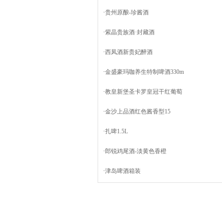
·
贵州原酿-珍酱酒
·
紫晶贵族酒·封藏酒
·
西凤酒新贵妃醉酒
·
金盛豪玛咖养生特制啤酒330m
·
教皇新堡圣卡罗皇冠干红葡萄
·
金沙上品酒红色酱香型15
·
扎啤1.5L
·
郎锐鸡尾酒-淡黄色香橙
·
津岛啤酒箱装