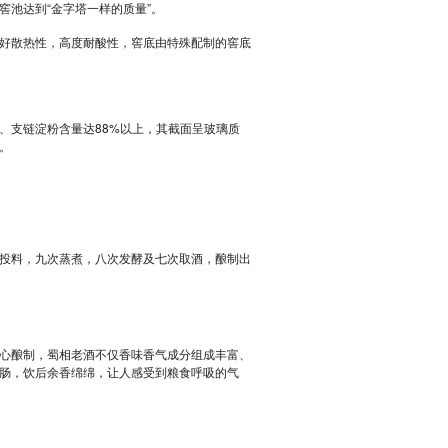
池达到“金字塔一样的质量”。
好散热性，高度耐酸性，窖底由特殊配制的窖底
、支链淀粉含量达88%以上，其截面呈玻璃质
。
投料，九次蒸煮，八次发酵及七次取酒，酿制出
心酿制，蜀相老酒不仅香味香气成分组成丰富、
肠，饮后余香绵绵，让人感受到粮食呼吸的气