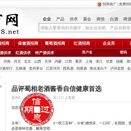
招商推广
|
免费招
企业
产品
供求
展会
商情
白酒
啤
酒招商
保健酒招商
葡萄酒招商
红酒招商
企业库
用户名
密码
酒供求
红酒供求
特产酒供求
东
河南
河北
北京
山西
天津
内蒙
江西
重庆
上海
浙江
甘肃
福建
湖
好酒排行
五粮液
贵州茅台
江苏洋河
西凤酒
鸡尾酒
衡水老白干
泸州老窖
金
求
？
品评蜀相老酒酱香自信健康首选
发布时间：2020/5/30 15:48:00 |
111 人查看
信息类型：招商
古有“烹羊宰牛且为乐，会须一饮三百杯”，今有“感情深，一口闷”，在我国
必是推杯交盏，觥筹交错。