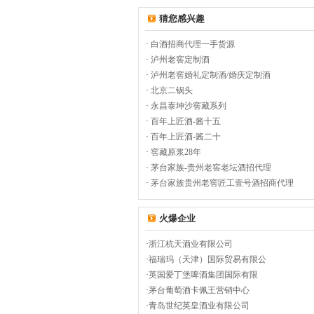
猜您感兴趣
·
白酒招商代理一手货源
·
泸州老窖定制酒
·
泸州老窖婚礼定制酒/婚庆定制酒
·
北京二锅头
·
永昌泰坤沙窖藏系列
·
百年上匠酒-酱十五
·
百年上匠酒-酱二十
·
窖藏原浆28年
·
茅台家族-贵州老窖老坛酒招代理
·
茅台家族贵州老窖匠工壹号酒招商代理
火爆企业
·
浙江杭天酒业有限公司
·
福瑞玛（天津）国际贸易有限公
·
英国爱丁堡啤酒集团国际有限
·
茅台葡萄酒卡佩王营销中心
·
青岛世纪英皇酒业有限公司