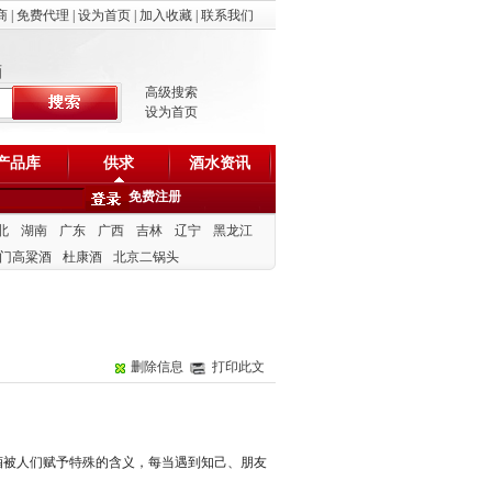
商
|
免费代理
|
设为首页
|
加入收藏
|
联系我们
酒
高级搜索
设为首页
产品库
供求
酒水资讯
免费注册
北
湖南
广东
广西
吉林
辽宁
黑龙江
门高粱酒
杜康酒
北京二锅头
删除信息
打印此文
，酒被人们赋予特殊的含义，每当遇到知己、朋友