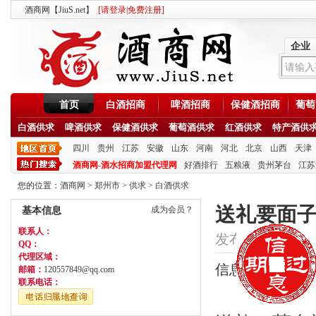
酒商网【JiuS.net】
[
请登录
|
免费注册
]
企业
首页
白酒招商
啤酒招商
保健酒招商
葡萄
白酒供求
啤酒供求
保健酒供求
葡萄酒供求
红酒供求
特产酒供
四川
贵州
江苏
安徽
山东
河南
河北
北京
山西
天津
酒商网-酒水招商加盟代理网
好酒排行
五粮液
贵州茅台
江苏
您的位置：
酒商网
>
郑州市
>
供求
>
白酒供求
送礼要面
成为会员？
基本信息
联系人：
发布时间：2020/6/2
QQ：
代理区域：
信息类型：供应
邮箱：
120557849@qq.com
联系电话：