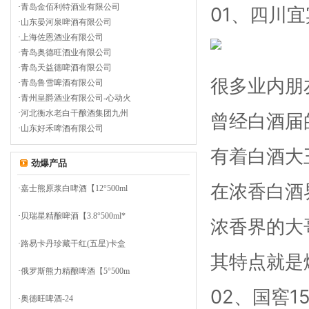
·
青岛金佰利特酒业有限公司
01、四川
·
山东晏河泉啤酒有限公司
·
上海佐恩酒业有限公司
·
青岛奥德旺酒业有限公司
·
青岛天益德啤酒有限公司
很多业内朋
·
青岛鲁雪啤酒有限公司
·
青州皇爵酒业有限公司-心动火
·
河北衡水老白干酿酒集团九州
曾经白酒届
·
山东好禾啤酒有限公司
有着白酒大
劲爆产品
在浓香白酒
·
嘉士熊原浆白啤酒【12°500ml
·
贝瑞星精酿啤酒【3.8°500ml*
浓香界的大
·
路易卡丹珍藏干红(五星)卡盒
其特点就是
·
俄罗斯熊力精酿啤酒【5°500m
02、国窖1
·
奥德旺啤酒-24