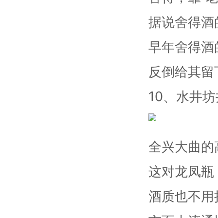
据说舍得酒
早年舍得酒
反倒给其留
10、水井
全兴大曲的
这对龙凤瓶
酒质也不用