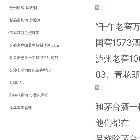
·
贵州原酿-珍酱酒
·
紫晶贵族酒·封藏酒
“千年老窖
·
西凤酒新贵妃醉酒
国窖1573
·
金盛豪玛咖养生特制啤酒330m
泸州老窖1
·
教皇新堡圣卡罗皇冠干红葡萄
·
金沙上品酒红色酱香型15
03、青花
·
扎啤1.5L
·
郎锐鸡尾酒-淡黄色香橙
和茅台酒一
·
津岛啤酒箱装
他们都在—
号称除茅台