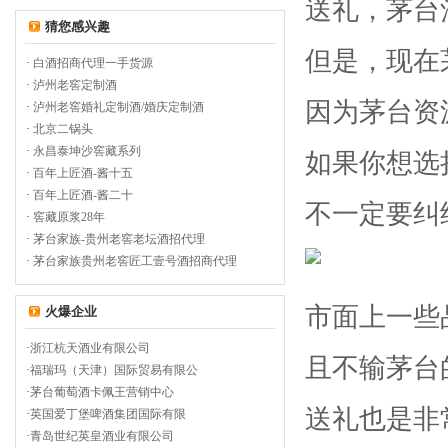
送礼，茅台
猜您感兴趣
但是，现在
·
白酒招商代理一手货源
·
泸州老窖定制酒
因为茅台资
·
泸州老窖婚礼定制酒/婚庆定制酒
·
北京二锅头
·
永昌泰坤沙窖藏系列
如果你想选
·
百年上匠酒-酱十五
·
百年上匠酒-酱二十
不一定要纠
·
窖藏原浆28年
·
茅台家族-贵州老窖老坛酒招代理
·
茅台家族贵州老窖匠工壹号酒招商代理
市面上一些
火爆企业
·
浙江杭天酒业有限公司
且不输茅台
·
福瑞玛（天津）国际贸易有限公
·
茅台葡萄酒卡佩王营销中心
送礼也是非
·
英国爱丁堡啤酒集团国际有限
·
青岛世纪英皇酒业有限公司