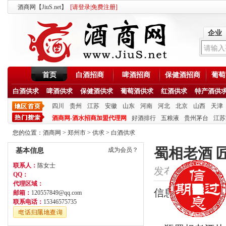
酒商网【JiuS.net】
[
请登录
|
免费注册
]
企业
首页
白酒招商
啤酒招商
保健酒招商
葡萄
白酒供求
啤酒供求
保健酒供求
葡萄酒供求
红酒供求
特产酒供
四川
贵州
江苏
安徽
山东
河南
河北
北京
山西
天津
酒商网-酒水招商加盟代理网
好酒排行
五粮液
贵州茅台
江苏
您的位置：
酒商网
>
郑州市
>
供求
>
白酒供求
蜀相老酒 
成为会员？
基本信息
联系人：
陈女士
发布时间：2020/6/1
QQ：
代理区域：
信息类型：供应
邮箱：
120557849@qq.com
联系电话：
15346575735