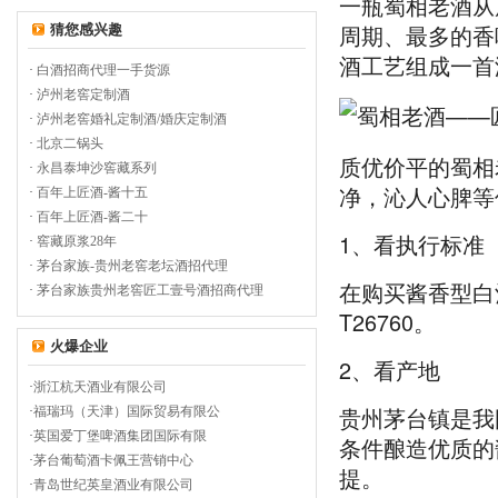
一瓶蜀相老酒从
周期、最多的香
猜您感兴趣
酒工艺组成一首
·
白酒招商代理一手货源
·
泸州老窖定制酒
·
泸州老窖婚礼定制酒/婚庆定制酒
·
北京二锅头
质优价平的蜀相
·
永昌泰坤沙窖藏系列
净，沁人心脾等
·
百年上匠酒-酱十五
·
百年上匠酒-酱二十
1、看执行标准
·
窖藏原浆28年
·
茅台家族-贵州老窖老坛酒招代理
在购买酱香型白
·
茅台家族贵州老窖匠工壹号酒招商代理
T26760。
火爆企业
2、看产地
·
浙江杭天酒业有限公司
贵州茅台镇是我
·
福瑞玛（天津）国际贸易有限公
·
英国爱丁堡啤酒集团国际有限
条件酿造优质的
·
茅台葡萄酒卡佩王营销中心
提。
·
青岛世纪英皇酒业有限公司