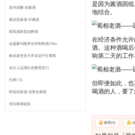
是因为酱酒因组
·
贵州原酿-珍酱酒
地结合。
·
紫晶贵族酒·封藏酒
·
西凤酒新贵妃醉酒
在经济条件允许
·
金盛豪玛咖养生特制啤酒330m
酒。这种酒喝后
响第二天的工作
·
教皇新堡圣卡罗皇冠干红葡萄
·
金沙上品酒红色酱香型15
·
扎啤1.5L
但即便如此，也
喝酒的人，要了
·
郎锐鸡尾酒-淡黄色香橙
·
津岛啤酒箱装
推荐(
0)