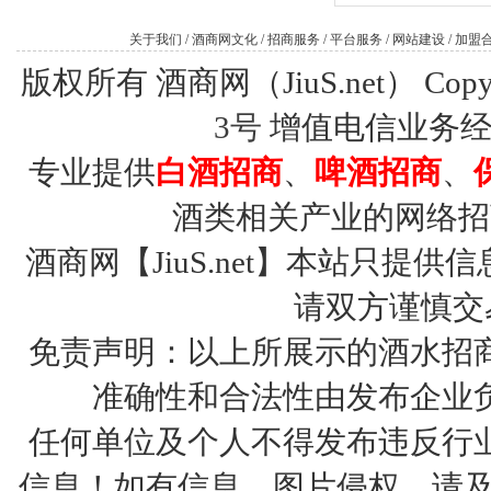
关于我们
/
酒商网文化
/
招商服务
/
平台服务
/
网站建设
/
加盟
版权所有 酒商网（JiuS.net） Copy R
3号
增值电信业务经营许
专业提供
白酒招商
、
啤酒招商
、
酒类相关产业的网络招
酒商网【JiuS.net】本站只
请双方谨慎交
免责声明：以上所展示的酒水招
准确性和合法性由发布企业
任何单位及个人不得发布违反行
信息！如有信息、图片侵权，请及时