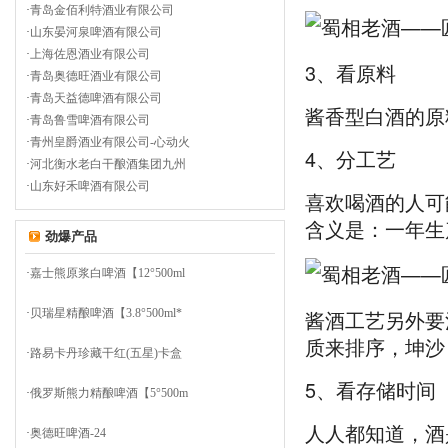
·
青岛金佰利特酒业有限公司
·
山东晏河泉啤酒有限公司
·
上海佐恩酒业有限公司
3、看原料
·
青岛奥德旺酒业有限公司
·
青岛天益德啤酒有限公司
酱香型白酒的原
·
青岛鲁雪啤酒有限公司
·
青州皇爵酒业有限公司-心动火
4、分工艺
·
河北衡水老白干酿酒集团九州
·
山东好禾啤酒有限公司
喜欢喝酒的人可
含义是：一年生
劲爆产品
·
嘉士熊原浆白啤酒【12°500ml
酱酒工艺另外要
·
贝瑞星精酿啤酒【3.8°500ml*
质来排序，坤沙
·
路易卡丹珍藏干红(五星)卡盒
5、看存储时间
·
俄罗斯熊力精酿啤酒【5°500m
人人都知道，酒
·
奥德旺啤酒-24