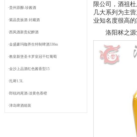
限公司，酒祖杜
·
贵州原酿-珍酱酒
几大系列为主营
业知名度很高的
·
紫晶贵族酒·封藏酒
洛阳秫之源酒
·
西凤酒新贵妃醉酒
·
金盛豪玛咖养生特制啤酒330m
·
教皇新堡圣卡罗皇冠干红葡萄
·
金沙上品酒红色酱香型15
·
扎啤1.5L
·
郎锐鸡尾酒-淡黄色香橙
·
津岛啤酒箱装