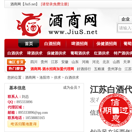
酒商网【JiuS.net】
[
请登录
|
免费注册
]
企业
首页
白酒招商
啤酒招商
保健酒招商
葡萄
白酒供求
啤酒供求
保健酒供求
葡萄酒供求
红酒供求
特产酒供
四川
贵州
江苏
安徽
山东
河南
河北
北京
山西
天津
酒商网-酒水招商加盟代理网
好酒排行
五粮液
贵州茅台
江苏
您的位置：
酒商网
>
洛阳市
>
供求
>
白酒供求
江苏白酒代
成为会员？
基本信息
联系人：
刘总
发布时间：2020/6/2
QQ：
895333896
代理区域：
信息类型：供应
邮箱：
895333896@qq.com
联系电话：
18538883165