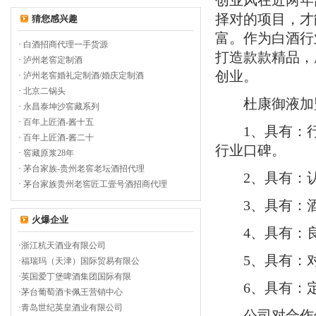
创业风在近两年
择对的项目，才
猜您感兴趣
富。作为白酒行
·
白酒招商代理一手货源
打造款款精品，
·
泸州老窖定制酒
创业。
·
泸州老窖婚礼定制酒/婚庆定制酒
·
北京二锅头
杜康御液加盟
·
永昌泰坤沙窖藏系列
·
百年上匠酒-酱十五
1
、具有：
·
百年上匠酒-酱二十
行业口碑。
·
窖藏原浆28年
·
茅台家族-贵州老窖老坛酒招代理
2
、具有：
·
茅台家族贵州老窖匠工壹号酒招商代理
3
、具有：
火爆企业
4
、具有：
·
浙江杭天酒业有限公司
5
、具有：
·
福瑞玛（天津）国际贸易有限公
·
英国爱丁堡啤酒集团国际有限
6
、具有：
·
茅台葡萄酒卡佩王营销中心
·
青岛世纪英皇酒业有限公司
公司对合作伙