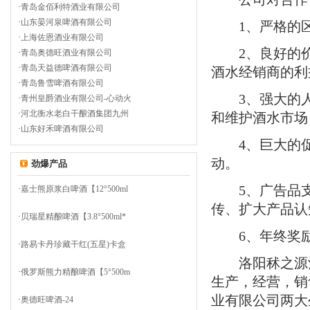
·
青岛金佰利特酒业有限公司
·
山东晏河泉啤酒有限公司
1
、严格的
·
上海佐恩酒业有限公司
2
、良好的
·
青岛奥德旺酒业有限公司
·
青岛天益德啤酒有限公司
酒水经销商的利
·
青岛鲁雪啤酒有限公司
3
、强大的
·
青州皇爵酒业有限公司-心动火
·
河北衡水老白干酿酒集团九州
和维护酒水市场
·
山东好禾啤酒有限公司
4
、巨大的
动。
劲爆产品
5
、广告品
·
嘉士熊原浆白啤酒【12°500ml
传、扩大产品认
·
贝瑞星精酿啤酒【3.8°500ml*
6
、年终奖
·
路易卡丹珍藏干红(五星)卡盒
洛阳秫之源酒
·
俄罗斯熊力精酿啤酒【5°500m
生产，经营，销
业有限公司两大
·
奥德旺啤酒-24