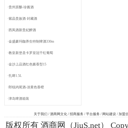
·
贵州原酿-珍酱酒
·
紫晶贵族酒·封藏酒
·
西凤酒新贵妃醉酒
·
金盛豪玛咖养生特制啤酒330m
·
教皇新堡圣卡罗皇冠干红葡萄
·
金沙上品酒红色酱香型15
·
扎啤1.5L
·
郎锐鸡尾酒-淡黄色香橙
·
津岛啤酒箱装
关于我们
/
酒商网文化
/
招商服务
/
平台服务
/
网站建设
/
加盟
版权所有 酒商网（JiuS.net） Copy R