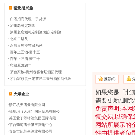
猜您感兴趣
·
白酒招商代理一手货源
·
泸州老窖定制酒
·
泸州老窖婚礼定制酒/婚庆定制酒
·
北京二锅头
·
永昌泰坤沙窖藏系列
·
百年上匠酒-酱十五
·
百年上匠酒-酱二十
·
窖藏原浆28年
·
茅台家族-贵州老窖老坛酒招代理
·
茅台家族贵州老窖匠工壹号酒招商代理
推荐(
0)
如果您是「北
火爆企业
需要更新/删
·
浙江杭天酒业有限公司
免责声明:本网
·
福瑞玛（天津）国际贸易有限公
慎交易,以确保
·
英国爱丁堡啤酒集团国际有限
网站所展示的
·
茅台葡萄酒卡佩王营销中心
·
青岛世纪英皇酒业有限公司
性由提供者负