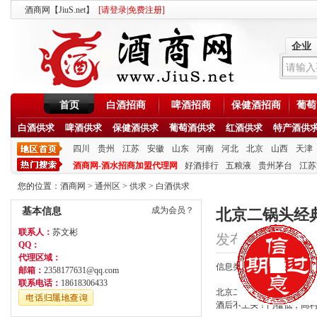
酒商网【JiuS.net】
[
请登录
|
免费注册
]
企业
首页
白酒招商
啤酒招商
保健酒招商
葡萄
白酒供求
啤酒供求
保健酒供求
葡萄酒供求
红酒供求
特产酒供
四川
贵州
江苏
安徽
山东
河南
河北
北京
山西
天津
酒商网-酒水招商加盟代理网
好酒排行
五粮液
贵州茅台
江苏
您的位置：
酒商网
>
通州区
>
供求
>
白酒供求
成为会员？
基本信息
北京二锅头经
联系人：
苏文彬
发布时间：2020/7/1
QQ：
代理区域：
信息类型：供应
邮箱：
2358177631@qq.com
联系电话：
18618306433
北京二锅头经典黄龙我国
酒后不上头！门槛低，高