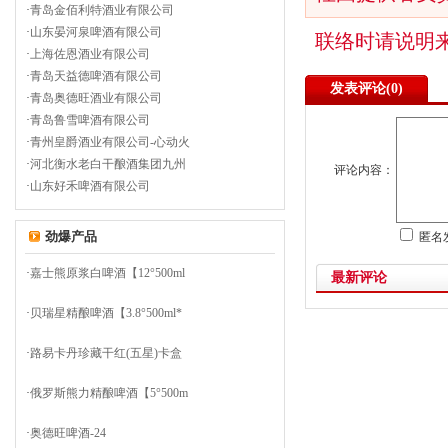
·
青岛金佰利特酒业有限公司
·
山东晏河泉啤酒有限公司
联络时请说明
·
上海佐恩酒业有限公司
·
青岛天益德啤酒有限公司
发表评论(
0)
·
青岛奥德旺酒业有限公司
·
青岛鲁雪啤酒有限公司
·
青州皇爵酒业有限公司-心动火
·
河北衡水老白干酿酒集团九州
评论内容：
·
山东好禾啤酒有限公司
劲爆产品
匿名
·
嘉士熊原浆白啤酒【12°500ml
最新评论
·
贝瑞星精酿啤酒【3.8°500ml*
·
路易卡丹珍藏干红(五星)卡盒
·
俄罗斯熊力精酿啤酒【5°500m
·
奥德旺啤酒-24