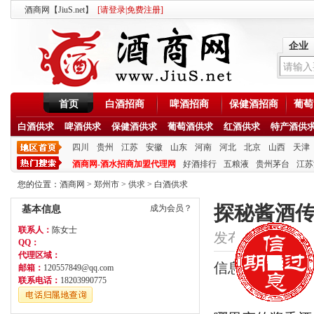
酒商网【JiuS.net】
[
请登录
|
免费注册
]
企业
首页
白酒招商
啤酒招商
保健酒招商
葡萄
白酒供求
啤酒供求
保健酒供求
葡萄酒供求
红酒供求
特产酒供
四川
贵州
江苏
安徽
山东
河南
河北
北京
山西
天津
酒商网-酒水招商加盟代理网
好酒排行
五粮液
贵州茅台
江苏
您的位置：
酒商网
>
郑州市
>
供求
>
白酒供求
探秘酱酒传
成为会员？
基本信息
联系人：
陈女士
发布时间：2020/7/2
QQ：
代理区域：
信息类型：供应
邮箱：
120557849@qq.com
联系电话：
18203990775