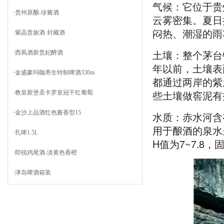
气候：它位于贵
·
贵州原酿-珍酱酒
云雾密集。夏日
闷热、潮湿的雨
·
紫晶贵族酒·封藏酒
土壤：整个茅台
·
西凤酒新贵妃醉酒
年以前，土壤表
·
金盛豪玛咖养生特制啤酒330m
都通过两岸的紫
些土壤做窖泥有
·
教皇新堡圣卡罗皇冠干红葡萄
·
金沙上品酒红色酱香型15
水质：赤水河含
用于酿酒的泉水
·
扎啤1.5L
H值为7~7.
·
郎锐鸡尾酒-淡黄色香橙
·
津岛啤酒箱装