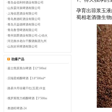
·
青岛金佰利特酒业有限公司
·
山东晏河泉啤酒有限公司
孕育出琼浆玉液
·
上海佐恩酒业有限公司
蜀相老酒微生物
·
青岛奥德旺酒业有限公司
·
青岛天益德啤酒有限公司
·
青岛鲁雪啤酒有限公司
·
青州皇爵酒业有限公司-心动火
·
河北衡水老白干酿酒集团九州
·
山东好禾啤酒有限公司
劲爆产品
·
嘉士熊原浆白啤酒【12°500ml
·
贝瑞星精酿啤酒【3.8°500ml*
·
路易卡丹珍藏干红(五星)卡盒
·
俄罗斯熊力精酿啤酒【5°500m
·
奥德旺啤酒-24