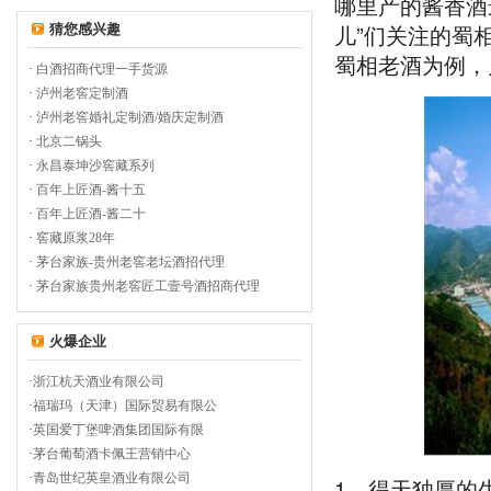
哪里产的酱香酒
儿”们关注的蜀
猜您感兴趣
蜀相老酒为例，
·
白酒招商代理一手货源
·
泸州老窖定制酒
·
泸州老窖婚礼定制酒/婚庆定制酒
·
北京二锅头
·
永昌泰坤沙窖藏系列
·
百年上匠酒-酱十五
·
百年上匠酒-酱二十
·
窖藏原浆28年
·
茅台家族-贵州老窖老坛酒招代理
·
茅台家族贵州老窖匠工壹号酒招商代理
火爆企业
·
浙江杭天酒业有限公司
·
福瑞玛（天津）国际贸易有限公
·
英国爱丁堡啤酒集团国际有限
·
茅台葡萄酒卡佩王营销中心
·
青岛世纪英皇酒业有限公司
1、得天独厚的