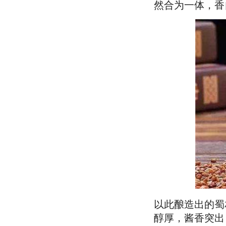
然合为一体，香
以此酿造出的蜀
醇厚，酱香突出