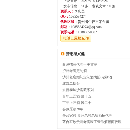
上次登录：2021/6/16 13:36:24
发布信息：51 条 发表文章：0 篇
联系人：
李庆美
QQ：
1085534274
代理区域：
贵州省仁怀市茅台镇
邮箱：
1085534274@qq.com
联系电话：
15885650087
猜您感兴趣
·
白酒招商代理一手货源
·
泸州老窖定制酒
·
泸州老窖婚礼定制酒/婚庆定制酒
·
北京二锅头
·
永昌泰坤沙窖藏系列
·
百年上匠酒-酱十五
·
百年上匠酒-酱二十
·
窖藏原浆28年
·
茅台家族-贵州老窖老坛酒招代理
·
茅台家族贵州老窖匠工壹号酒招商代理