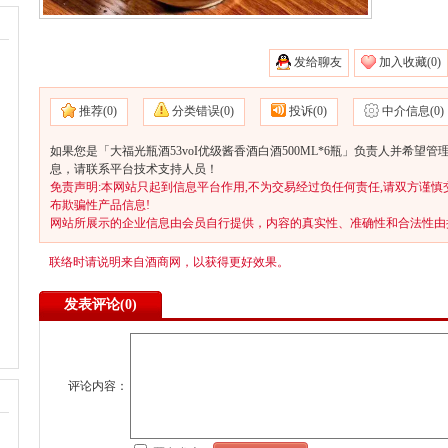
发给聊友
加入收藏(
0)
推荐(
0)
分类错误(
0)
投诉(
0)
中介信息(
0)
如果您是「大福光瓶酒53voI优级酱香酒白酒500ML*6瓶」负责人并希望
息，请联系平台技术支持人员！
免责声明:本网站只起到信息平台作用,不为交易经过负任何责任,请双方谨慎
布欺骗性产品信息!
网站所展示的企业信息由会员自行提供，内容的真实性、准确性和合法性由
联络时请说明来自酒商网，以获得更好效果。
发表评论(
0)
评论内容：