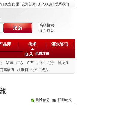
商
|
免费代理
|
设为首页
|
加入收藏
|
联系我们
酒
高级搜索
设为首页
产品库
供求
酒水资讯
免费注册
北
湖南
广东
广西
吉林
辽宁
黑龙江
门高粱酒
杜康酒
北京二锅头
6瓶
删除信息
打印此文