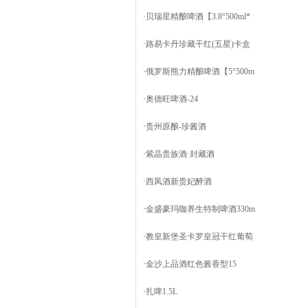
·
贝瑞星精酿啤酒【3.8°500ml*
·
路易卡丹珍藏干红(五星)卡盒
·
俄罗斯熊力精酿啤酒【5°500m
·
奥德旺啤酒-24
·
贵州原酿-珍酱酒
·
紫晶贵族酒·封藏酒
·
西凤酒新贵妃醉酒
·
金盛豪玛咖养生特制啤酒330m
·
教皇新堡圣卡罗皇冠干红葡萄
·
金沙上品酒红色酱香型15
·
扎啤1.5L