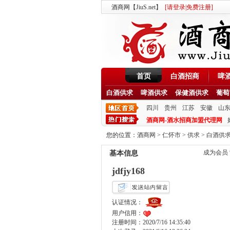
酒商网【JiuS.net】
[
请登录
|
免费注册
]
首页
白酒招商
啤
白酒供求
啤酒供求
保健酒供求
葡萄
四川
贵州
江苏
安徽
山
酒商网-酒水招商加盟代理网
您的位置：
酒商网
>
仁怀市
>
供求
>
白酒供
成为会员
基本信息
jdfjy168
认证情况：
用户信用：
注册时间：2020/7/16 14:35:40