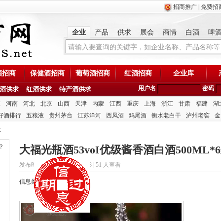
招商推广
|
免费招
企业
产品
供求
展会
商情
白酒
啤
酒招商
保健酒招商
葡萄酒招商
红酒招商
企业库
用户名
密码
酒供求
红酒供求
特产酒供求
东
河南
河北
北京
山西
天津
内蒙
江西
重庆
上海
浙江
甘肃
福建
湖
好酒排行
五粮液
贵州茅台
江苏洋河
西凤酒
鸡尾酒
衡水老白干
泸州老窖
金
求
？
大福光瓶酒53voI优级酱香酒白酒500ML*
发布时间：2020/7/28 9:51:33 |
51 人查看
信息类型：供应