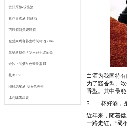
·
贵州原酿-珍酱酒
·
紫晶贵族酒·封藏酒
·
西凤酒新贵妃醉酒
·
金盛豪玛咖养生特制啤酒330m
·
教皇新堡圣卡罗皇冠干红葡萄
·
金沙上品酒红色酱香型15
白酒为我国特有
·
扎啤1.5L
为了酱香型、浓
·
郎锐鸡尾酒-淡黄色香橙
香型。其中最能
·
津岛啤酒箱装
2、一杯好酒，
近年来，随着健
一路走红。“蜀