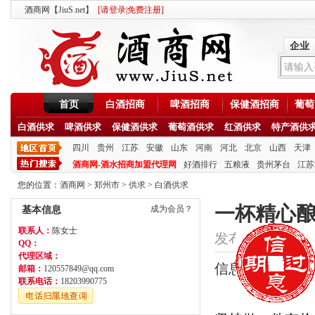
酒商网【JiuS.net】
[
请登录
|
免费注册
]
企业
首页
白酒招商
啤酒招商
保健酒招商
葡萄
白酒供求
啤酒供求
保健酒供求
葡萄酒供求
红酒供求
特产酒供
四川
贵州
江苏
安徽
山东
河南
河北
北京
山西
天津
酒商网-酒水招商加盟代理网
好酒排行
五粮液
贵州茅台
江苏
您的位置：
酒商网
>
郑州市
>
供求
>
白酒供求
一杯精心酿
成为会员？
基本信息
联系人：
陈女士
发布时间：2020/7/2
QQ：
代理区域：
信息类型：招商
邮箱：
120557849@qq.com
联系电话：
18203990775