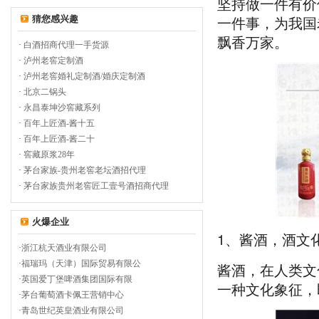
坚持做一件有价
一件事，为我国
猜您感兴趣
飘香万家。
·
白酒招商代理一手货源
·
泸州老窖定制酒
·
泸州老窖婚礼定制酒/婚庆定制酒
·
北京二锅头
·
永昌泰坤沙窖藏系列
·
百年上匠酒-酱十五
·
百年上匠酒-酱二十
·
窖藏原浆28年
·
茅台家族-贵州老窖老坛酒招代理
·
茅台家族贵州老窖匠工壹号酒招商代理
火爆企业
1、酱酒，酒文
·
浙江杭天酒业有限公司
·
福瑞玛（天津）国际贸易有限公
酱酒，在人类文
·
英国爱丁堡啤酒集团国际有限
一种文化象征，
·
茅台葡萄酒卡佩王营销中心
·
青岛世纪英皇酒业有限公司