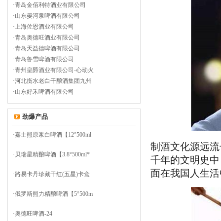
·
青岛金佰利特酒业有限公司
·
山东晏河泉啤酒有限公司
·
上海佐恩酒业有限公司
·
青岛奥德旺酒业有限公司
·
青岛天益德啤酒有限公司
·
青岛鲁雪啤酒有限公司
·
青州皇爵酒业有限公司-心动火
·
河北衡水老白干酿酒集团九州
·
山东好禾啤酒有限公司
劲爆产品
·
嘉士熊原浆白啤酒【12°500ml
制酒文化源远流
·
贝瑞星精酿啤酒【3.8°500ml*
千年的文明史中
面在我国人生活
·
路易卡丹珍藏干红(五星)卡盒
·
俄罗斯熊力精酿啤酒【5°500m
·
奥德旺啤酒-24