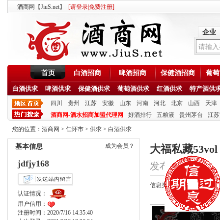
酒商网【JiuS.net】
[
请登录
|
免费注册
]
企业
首页
白酒招商
啤酒招商
保健酒招商
葡萄
白酒供求
啤酒供求
保健酒供求
葡萄酒供求
红酒供求
特产酒供
四川
贵州
江苏
安徽
山东
河南
河北
北京
山西
天津
酒商网-酒水招商加盟代理网
好酒排行
五粮液
贵州茅台
江苏
您的位置：
酒商网
>
仁怀市
>
供求
>
白酒供求
成为会员？
基本信息
大福私藏53vo
jdfjy168
发布时间：2020/8/
信息类型：供应
认证情况：
用户信用：
注册时间：2020/7/16 14:35:40