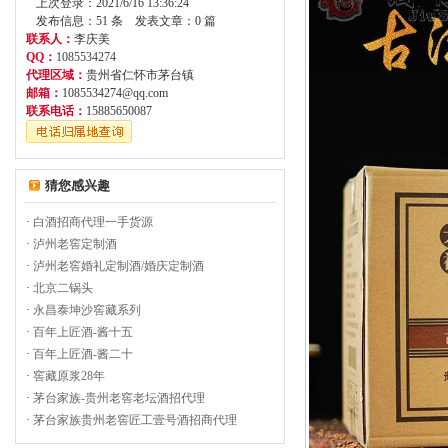
上次登录：2021/6/16 13:36:24
发布信息：51 条 发表文章：0 篇
联系人：
李庆美
QQ：
1085534274
代理区域：
贵州省仁怀市茅台镇
邮箱：
1085534274@qq.com
联系电话：
15885650087
猜您感兴趣
·
白酒招商代理一手货源
·
泸州老窖定制酒
·
泸州老窖婚礼定制酒/婚庆定制酒
·
北京二锅头
·
永昌泰坤沙窖藏系列
·
百年上匠酒-酱十五
·
百年上匠酒-酱二十
·
窖藏原浆28年
·
茅台家族-贵州老窖老坛酒招代理
·
茅台家族贵州老窖匠工壹号酒招商代理