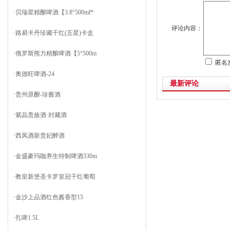
·
贝瑞星精酿啤酒【3.8°500ml*
评论内容：
·
路易卡丹珍藏干红(五星)卡盒
·
俄罗斯熊力精酿啤酒【5°500m
匿名
·
奥德旺啤酒-24
最新评论
·
贵州原酿-珍酱酒
·
紫晶贵族酒·封藏酒
·
西凤酒新贵妃醉酒
·
金盛豪玛咖养生特制啤酒330m
·
教皇新堡圣卡罗皇冠干红葡萄
·
金沙上品酒红色酱香型15
·
扎啤1.5L