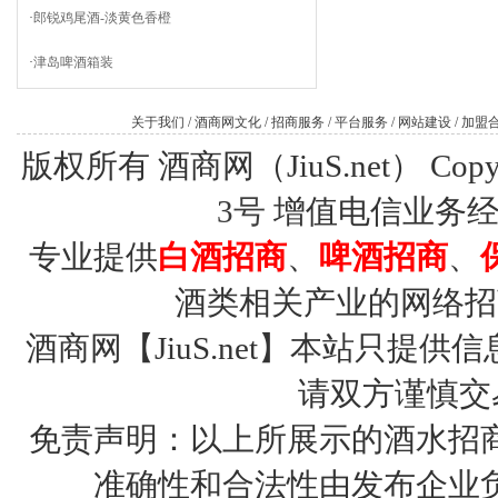
·
郎锐鸡尾酒-淡黄色香橙
·
津岛啤酒箱装
关于我们
/
酒商网文化
/
招商服务
/
平台服务
/
网站建设
/
加盟
版权所有 酒商网（JiuS.net） Copy R
3号
增值电信业务经营许
专业提供
白酒招商
、
啤酒招商
、
酒类相关产业的网络招
酒商网【JiuS.net】本站只
请双方谨慎交
免责声明：以上所展示的酒水招
准确性和合法性由发布企业