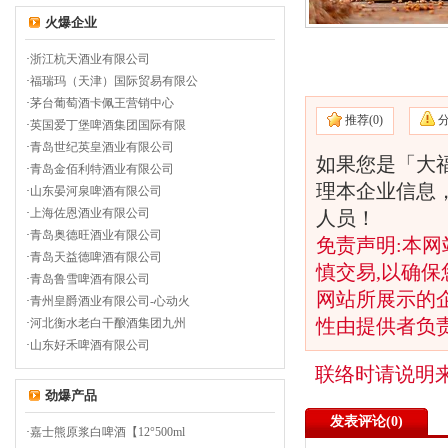
火爆企业
·
浙江杭天酒业有限公司
·
福瑞玛（天津）国际贸易有限公
·
茅台葡萄酒卡佩王营销中心
推荐(
0)
·
英国爱丁堡啤酒集团国际有限
·
青岛世纪英皇酒业有限公司
如果您是「大福
·
青岛金佰利特酒业有限公司
理本企业信息
·
山东晏河泉啤酒有限公司
·
上海佐恩酒业有限公司
人员！
·
青岛奥德旺酒业有限公司
免责声明:本网
·
青岛天益德啤酒有限公司
慎交易,以确保
·
青岛鲁雪啤酒有限公司
网站所展示的
·
青州皇爵酒业有限公司-心动火
性由提供者负
·
河北衡水老白干酿酒集团九州
·
山东好禾啤酒有限公司
联络时请说明
劲爆产品
发表评论(
0)
·
嘉士熊原浆白啤酒【12°500ml