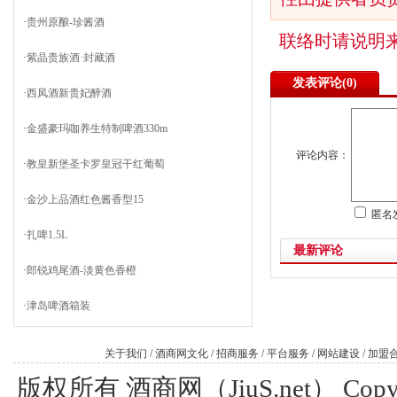
·
贵州原酿-珍酱酒
联络时请说明
·
紫晶贵族酒·封藏酒
发表评论(
0)
·
西凤酒新贵妃醉酒
·
金盛豪玛咖养生特制啤酒330m
评论内容：
·
教皇新堡圣卡罗皇冠干红葡萄
·
金沙上品酒红色酱香型15
匿名
·
扎啤1.5L
最新评论
·
郎锐鸡尾酒-淡黄色香橙
·
津岛啤酒箱装
关于我们
/
酒商网文化
/
招商服务
/
平台服务
/
网站建设
/
加盟
版权所有 酒商网（JiuS.net） Copy R