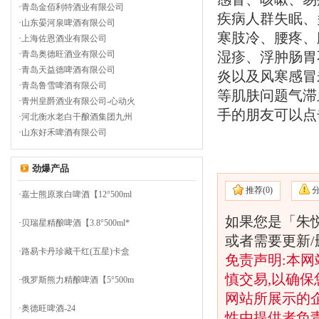
·
青岛金佰利特酒业有限公司
疾病人群失眠、
·
山东晏河泉啤酒有限公司
寒肢冷、腰疼、
·
上海佐恩酒业有限公司
·
青岛奥德旺酒业有限公司
湿疹、浮肿肠胃
·
青岛天益德啤酒有限公司
炎以及风寒感冒
·
青岛鲁雪啤酒有限公司
等肌肤问题气滞
·
青州皇爵酒业有限公司-心动火
手的朋友可以点击下
·
河北衡水老白干酿酒集团九州
·
山东好禾啤酒有限公司
劲爆产品
推荐(
0)
·
嘉士熊原浆白啤酒【12°500ml
如果您是「朱
·
贝瑞星精酿啤酒【3.8°500ml*
或者需要更新
·
路易卡丹珍藏干红(五星)卡盒
免责声明:本网
慎交易,以确保
·
俄罗斯熊力精酿啤酒【5°500m
网站所展示的
·
奥德旺啤酒-24
性由提供者负