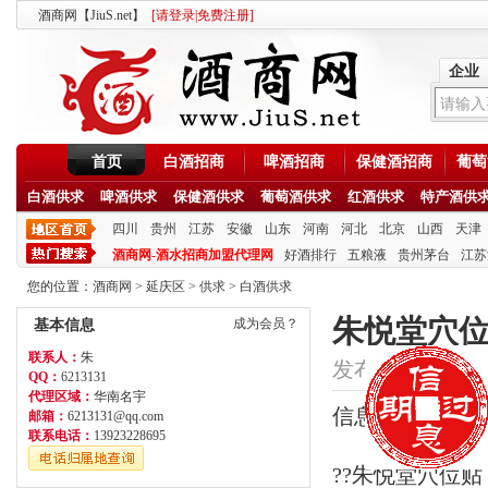
酒商网【JiuS.net】
[
请登录
|
免费注册
]
企业
首页
白酒招商
啤酒招商
保健酒招商
葡萄
白酒供求
啤酒供求
保健酒供求
葡萄酒供求
红酒供求
特产酒供
四川
贵州
江苏
安徽
山东
河南
河北
北京
山西
天津
酒商网-酒水招商加盟代理网
好酒排行
五粮液
贵州茅台
江苏
您的位置：
酒商网
>
延庆区
>
供求
>
白酒供求
朱悦堂穴
成为会员？
基本信息
联系人：
朱
发布时间：2020/8/8
QQ：
6213131
代理区域：
华南名宇
信息类型：供应
邮箱：
6213131@qq.com
联系电话：
13923228695
??朱悦堂穴位