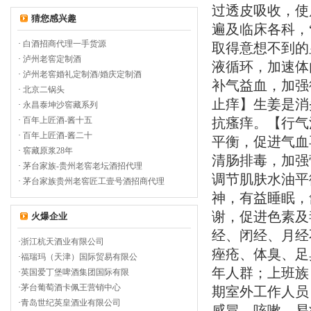
过透皮吸收，使
猜您感兴趣
遍及临床各科，
·
白酒招商代理一手货源
取得意想不到的
·
泸州老窖定制酒
液循环，加速体
·
泸州老窖婚礼定制酒/婚庆定制酒
补气益血，加强
·
北京二锅头
止痒】生姜是消
·
永昌泰坤沙窖藏系列
·
百年上匠酒-酱十五
抗瘙痒。【行气
·
百年上匠酒-酱二十
平衡，促进气血
·
窖藏原浆28年
清肠排毒，加强
·
茅台家族-贵州老窖老坛酒招代理
调节肌肤水油平
·
茅台家族贵州老窖匠工壹号酒招商代理
神，有益睡眠，
谢，促进色素及
火爆企业
经、闭经、月经
·
浙江杭天酒业有限公司
痤疮、体臭、足
·
福瑞玛（天津）国际贸易有限公
年人群；上班族
·
英国爱丁堡啤酒集团国际有限
·
茅台葡萄酒卡佩王营销中心
期室外工作人员
·
青岛世纪英皇酒业有限公司
感冒、咳嗽、易