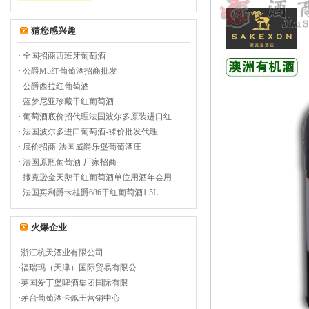
猜您感兴趣
·
全国招商西班牙葡萄酒
·
公爵M5红葡萄酒招商批发
·
公爵西拉红葡萄酒
·
蓝梦尼亚珍藏干红葡萄酒
·
葡萄酒底价招代理法国波尔多原装进口红
·
法国波尔多进口葡萄酒-裸价批发代理
·
底价招商-法国威爵乐堡葡萄酒庄
·
法国原瓶葡萄酒-厂家招商
·
撒克逊金天鹅干红葡萄酒单位用酒年会用
·
法国宾利爵卡桂爵686干红葡萄酒1.5L
火爆企业
·
浙江杭天酒业有限公司
·
福瑞玛（天津）国际贸易有限公
·
英国爱丁堡啤酒集团国际有限
·
茅台葡萄酒卡佩王营销中心