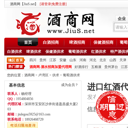
酒商网【JiuS.net】
[
请登录
|
免费注册
]
企业
首页
白酒招商
啤酒招商
保健酒招商
葡萄
白酒供求
啤酒供求
保健酒供求
葡萄酒供求
红酒供求
特产酒供
四川
贵州
江苏
安徽
山东
河南
河北
北京
山西
天津
酒商网-酒水招商加盟代理网
好酒排行
五粮液
贵州茅台
江苏
您的位置：
酒商网
>
卢湾区
>
供求
>
葡萄酒供求
进口红酒代
成为会员？
基本信息
联系人：
杨经理
发布时间：2021/8/1
QQ：
1954804856
代理区域：
深圳市宝安区沙井街道盈昌盛大厦2
信息类型：供应
03
邮箱：
jiulegou5925@163.com
联系电话：
18926468729