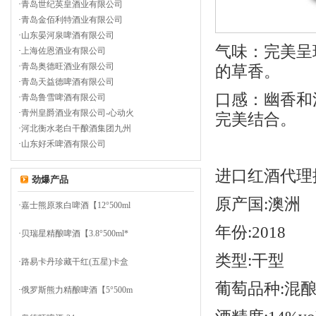
·
青岛世纪英皇酒业有限公司
·
青岛金佰利特酒业有限公司
·
山东晏河泉啤酒有限公司
气味：完美呈
·
上海佐恩酒业有限公司
·
青岛奥德旺酒业有限公司
的草香。
·
青岛天益德啤酒有限公司
口感：幽香和
·
青岛鲁雪啤酒有限公司
·
青州皇爵酒业有限公司-心动火
完美结合。
·
河北衡水老白干酿酒集团九州
·
山东好禾啤酒有限公司
进口
红酒代理
劲爆产品
原产国
:澳洲
·
嘉士熊原浆白啤酒【12°500ml
年份
:2018
·
贝瑞星精酿啤酒【3.8°500ml*
类型
:干型
·
路易卡丹珍藏干红(五星)卡盒
葡萄品种
:混
·
俄罗斯熊力精酿啤酒【5°500m