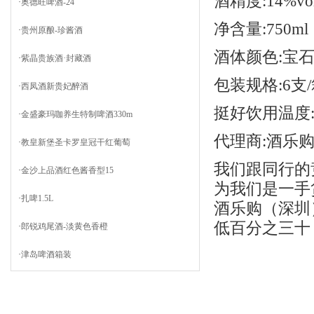
酒精度
:14%vo
·
奥德旺啤酒-24
净含量
:750ml
·
贵州原酿-珍酱酒
酒体颜色
:宝
·
紫晶贵族酒·封藏酒
包装规格
:6支
·
西凤酒新贵妃醉酒
挺好饮用温度
·
金盛豪玛咖养生特制啤酒330m
代理商
:
酒乐
·
教皇新堡圣卡罗皇冠干红葡萄
我们跟同行的
·
金沙上品酒红色酱香型15
为我们是一手
·
扎啤1.5L
酒乐购（深圳
低百分之三十
·
郎锐鸡尾酒-淡黄色香橙
·
津岛啤酒箱装