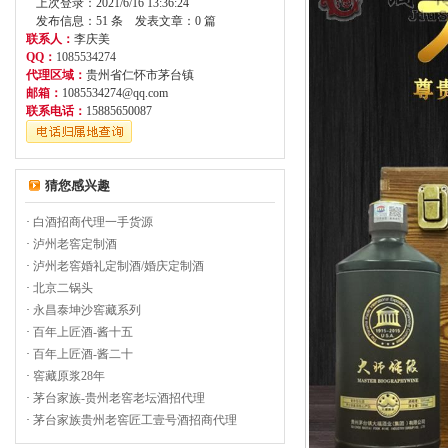
上次登录：2021/6/16 13:36:24
发布信息：51 条 发表文章：0 篇
联系人：
李庆美
QQ：
1085534274
代理区域：
贵州省仁怀市茅台镇
邮箱：
1085534274@qq.com
联系电话：
15885650087
猜您感兴趣
·
白酒招商代理一手货源
·
泸州老窖定制酒
·
泸州老窖婚礼定制酒/婚庆定制酒
·
北京二锅头
·
永昌泰坤沙窖藏系列
·
百年上匠酒-酱十五
·
百年上匠酒-酱二十
·
窖藏原浆28年
·
茅台家族-贵州老窖老坛酒招代理
·
茅台家族贵州老窖匠工壹号酒招商代理