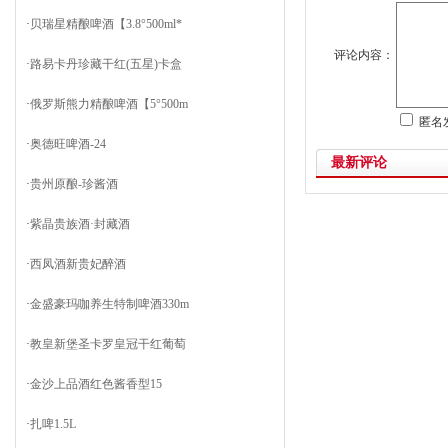
·
贝瑞星精酿啤酒【3.8°500ml*
评论内容：
·
路易卡丹珍藏干红(五星)卡盒
·
俄罗斯熊力精酿啤酒【5°500m
匿名
·
奥德旺啤酒-24
最新评论
·
贵州原酿-珍酱酒
·
紫晶贵族酒·封藏酒
·
西凤酒新贵妃醉酒
·
金盛豪玛咖养生特制啤酒330m
·
教皇新堡圣卡罗皇冠干红葡萄
·
金沙上品酒红色酱香型15
·
扎啤1.5L