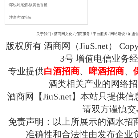
·
郎锐鸡尾酒-淡黄色香橙
·
津岛啤酒箱装
关于我们
/
酒商网文化
/
招商服务
/
平台服务
/
网站建设
/
加盟
版权所有 酒商网（JiuS.net） Copy R
3号
增值电信业务经营许
专业提供
白酒招商
、
啤酒招商
、
酒类相关产业的网络招
酒商网【JiuS.net】本站只
请双方谨慎交
免责声明：以上所展示的酒水招
准确性和合法性由发布企业