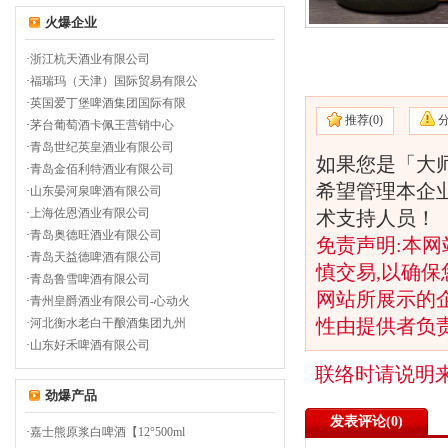
火爆企业
·
浙江杭天酒业有限公司
·
福瑞玛（天津）国际贸易有限公
·
英国爱丁堡啤酒集团国际有限
推荐(
0)
·
茅台葡萄酒卡佩王营销中心
·
青岛世纪英皇酒业有限公司
如果您是「大师传
·
青岛金佰利特酒业有限公司
希望管理本企
·
山东晏河泉啤酒有限公司
·
上海佐恩酒业有限公司
术支持人员！
·
青岛奥德旺酒业有限公司
免责声明:本网
·
青岛天益德啤酒有限公司
慎交易,以确保
·
青岛鲁雪啤酒有限公司
网站所展示的
·
青州皇爵酒业有限公司-心动火
性由提供者负
·
河北衡水老白干酿酒集团九州
·
山东好禾啤酒有限公司
联络时请说明
劲爆产品
发表评论(
0)
·
嘉士熊原浆白啤酒【12°500ml