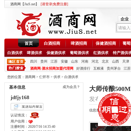
酒商网【JiuS.net】
[
请登录
|
免费注册
]
企业
首页
白酒招商
啤酒招商
保健酒招商
葡萄
白酒供求
啤酒供求
保健酒供求
葡萄酒供求
红酒供求
特产酒供
四川
贵州
江苏
安徽
山东
河南
河北
北京
山西
天津
酒商网-酒水招商加盟代理网
好酒排行
五粮液
贵州茅台
江苏
您的位置：
酒商网
>
仁怀市
>
供求
>
白酒供求
成为会员？
基本信息
大师传酿500ML
jdfjy168
发布时间：2020/8/1
信息类型：供应
认证情况：
用户信用：
注册时间：2020/7/16 14:35:40