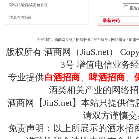
·
郎锐鸡尾酒-淡黄色香橙
匿名
·
津岛啤酒箱装
最新评论
关于我们
/
酒商网文化
/
招商服务
/
平台服务
/
网站建设
/
加盟
版权所有 酒商网（JiuS.net） Copy R
3号
增值电信业务经营许
专业提供
白酒招商
、
啤酒招商
、
酒类相关产业的网络招
酒商网【JiuS.net】本站只
请双方谨慎交
免责声明：以上所展示的酒水招