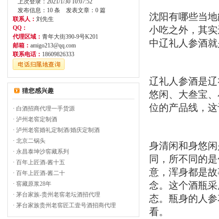
上次登录：2021/1/30 10:07:52
发布信息：10 条 发表文章：0 篇
沈阳有哪些当地
联系人：
刘先生
QQ：
小吃之外，其实
代理区域：
青年大街390-9号K201
中辽礼人参酒就
邮箱：
amigo213@qq.com
联系电话：
18609826333
辽礼人参酒是辽
猜您感兴趣
悠闲、大叁宝、
位的产品线，这
·
白酒招商代理一手货源
·
泸州老窖定制酒
·
泸州老窖婚礼定制酒/婚庆定制酒
·
北京二锅头
身清闲和身悠闲
·
永昌泰坤沙窖藏系列
同，所不同的是
·
百年上匠酒-酱十五
意，浑身都是故
·
百年上匠酒-酱二十
念。这个酒瓶采
·
窖藏原浆28年
·
茅台家族-贵州老窖老坛酒招代理
态。瓶身的人参
·
茅台家族贵州老窖匠工壹号酒招商代理
看。