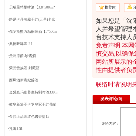
推荐(
0)
·
贝瑞星精酿啤酒【3.8°500ml*
·
路易卡丹珍藏干红(五星)卡盒
如果您是「沈阳
人并希望管理
·
俄罗斯熊力精酿啤酒【5°500m
台技术支持人
·
奥德旺啤酒-24
免责声明:本网
慎交易,以确保
·
贵州原酿-珍酱酒
网站所展示的
·
紫晶贵族酒·封藏酒
性由提供者负
·
西凤酒新贵妃醉酒
联络时请说明
·
金盛豪玛咖养生特制啤酒330m
发表评论(
0)
·
教皇新堡圣卡罗皇冠干红葡萄
·
金沙上品酒红色酱香型15
评论内容：
·
扎啤1.5L