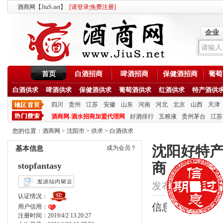
酒商网【JiuS.net】
[
请登录
|
免费注册
]
企业
首页
白酒招商
啤酒招商
保健酒招商
葡萄
白酒供求
啤酒供求
保健酒供求
葡萄酒供求
红酒供求
特产酒供
四川
贵州
江苏
安徽
山东
河南
河北
北京
山西
天津
酒商网-酒水招商加盟代理网
好酒排行
五粮液
贵州茅台
江苏
您的位置：
酒商网
>
沈阳市
>
供求
>
白酒供求
沈阳好特产
成为会员？
基本信息
商
stopfantasy
发布时间：2020/8/2
认证情况：
信息类型：供应
用户信用：
注册时间：2019/4/2 13:20:27