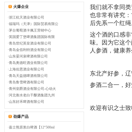
我们就不拿同类
火爆企业
也非常有讲究：
·
浙江杭天酒业有限公司
后先系一个红绳
·
福瑞玛（天津）国际贸易有限公
·
茅台葡萄酒卡佩王营销中心
这个酒的口感非
·
英国爱丁堡啤酒集团国际有限
味。因为它这个
·
青岛世纪英皇酒业有限公司
人参酒，健康养
·
青岛金佰利特酒业有限公司
·
山东晏河泉啤酒有限公司
·
青岛奥德旺酒业有限公司
·
上海佐恩酒业有限公司
东北产好参，辽
·
青岛天益德啤酒有限公司
·
青岛鲁雪啤酒有限公司
参酒二合一，好
·
青州皇爵酒业有限公司-心动火
·
河北衡水老白干酿酒集团九州
·
山东好禾啤酒有限公司
欢迎有识之士致
劲爆产品
·
嘉士熊原浆白啤酒【12°500ml