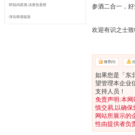
·
郎锐鸡尾酒-淡黄色香橙
参酒二合一，好
·
津岛啤酒箱装
欢迎有识之士致
推荐(
0)
如果您是「东北
望管理本企业
支持人员！
免责声明:本网
慎交易,以确保
网站所展示的
性由提供者负