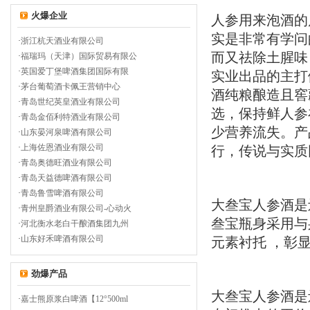
火爆企业
人参用来泡酒的
实是非常有学问
·
浙江杭天酒业有限公司
而又祛除土腥味
·
福瑞玛（天津）国际贸易有限公
·
英国爱丁堡啤酒集团国际有限
实业出品的主打
·
茅台葡萄酒卡佩王营销中心
酒纯粮酿造且窖
·
青岛世纪英皇酒业有限公司
选，保持鲜人参
·
青岛金佰利特酒业有限公司
少营养流失。产
·
山东晏河泉啤酒有限公司
·
上海佐恩酒业有限公司
行，传说与实质
·
青岛奥德旺酒业有限公司
·
青岛天益德啤酒有限公司
·
青岛鲁雪啤酒有限公司
大叁宝人参酒是
·
青州皇爵酒业有限公司-心动火
叁宝瓶身采用与
·
河北衡水老白干酿酒集团九州
·
山东好禾啤酒有限公司
元素衬托 ，彰
劲爆产品
大叁宝人参酒是
·
嘉士熊原浆白啤酒【12°500ml