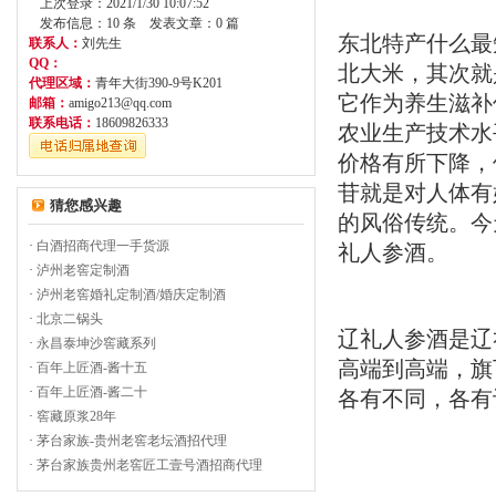
上次登录：2021/1/30 10:07:52
发布信息：10 条 发表文章：0 篇
东北特产什么最
联系人：
刘先生
QQ：
北大米，其次就
代理区域：
青年大街390-9号K201
它作为养生滋补
邮箱：
amigo213@qq.com
联系电话：
18609826333
农业生产技术水
价格有所下降，
苷就是对人体有
猜您感兴趣
的风俗传统。今
·
白酒招商代理一手货源
礼人参酒。
·
泸州老窖定制酒
·
泸州老窖婚礼定制酒/婚庆定制酒
·
北京二锅头
辽礼人参酒是辽
·
永昌泰坤沙窖藏系列
高端到高端，旗
·
百年上匠酒-酱十五
·
百年上匠酒-酱二十
各有不同，各有
·
窖藏原浆28年
·
茅台家族-贵州老窖老坛酒招代理
·
茅台家族贵州老窖匠工壹号酒招商代理