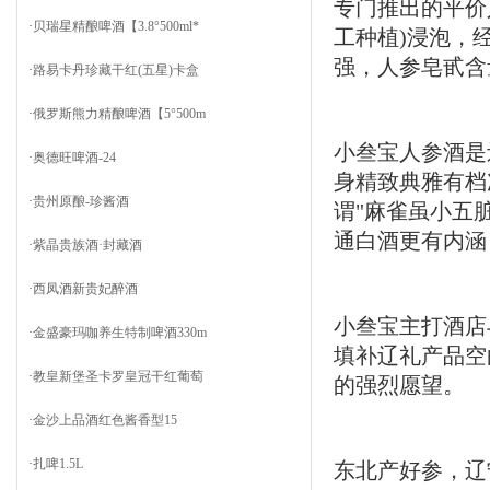
专门推出的平价
·
贝瑞星精酿啤酒【3.8°500ml*
工种植)浸泡，
强，人参皂甙含
·
路易卡丹珍藏干红(五星)卡盒
·
俄罗斯熊力精酿啤酒【5°500m
小叁宝人参酒是
·
奥德旺啤酒-24
身精致典雅有档
·
贵州原酿-珍酱酒
谓"麻雀虽小五
通白酒更有内涵
·
紫晶贵族酒·封藏酒
·
西凤酒新贵妃醉酒
小叁宝主打酒店
·
金盛豪玛咖养生特制啤酒330m
填补辽礼产品空
·
教皇新堡圣卡罗皇冠干红葡萄
的强烈愿望。
·
金沙上品酒红色酱香型15
·
扎啤1.5L
东北产好参，辽