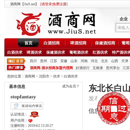
酒商网【JiuS.net】
[
请登录
|
免费注册
]
企业
首页
白酒招商
啤酒招商
保健酒招商
葡萄
白酒供求
啤酒供求
保健酒供求
葡萄酒供求
红酒供求
特产酒供
四川
贵州
江苏
安徽
山东
河南
河北
北京
山西
天津
酒商网-酒水招商加盟代理网
好酒排行
五粮液
贵州茅台
江苏
您的位置：
酒商网
>
沈阳市
>
供求
>
白酒供求
东北长白山
成为会员？
基本信息
stopfantasy
发布时间：2020/8/2
信息类型：供应
认证情况：
用户信用：
注册时间：2019/4/2 13:20:27