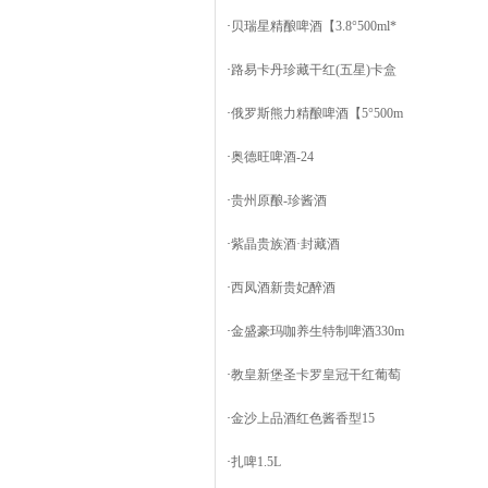
·
贝瑞星精酿啤酒【3.8°500ml*
·
路易卡丹珍藏干红(五星)卡盒
·
俄罗斯熊力精酿啤酒【5°500m
·
奥德旺啤酒-24
·
贵州原酿-珍酱酒
·
紫晶贵族酒·封藏酒
·
西凤酒新贵妃醉酒
·
金盛豪玛咖养生特制啤酒330m
·
教皇新堡圣卡罗皇冠干红葡萄
·
金沙上品酒红色酱香型15
·
扎啤1.5L