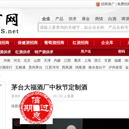
招商推广
|
免费招
企业
产品
供求
展会
商情
白酒
啤
酒招商
保健酒招商
葡萄酒招商
红酒招商
企业库
用户名
密码
酒供求
红酒供求
特产酒供求
东
河南
河北
北京
山西
天津
内蒙
江西
重庆
上海
浙江
甘肃
福建
湖
好酒排行
五粮液
贵州茅台
江苏洋河
西凤酒
鸡尾酒
衡水老白干
泸州老窖
金
求
？
茅台大福酒厂中秋节定制酒
发布时间：2020/11/10 10:41:05 |
63 人查看
信息类型：供应