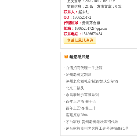
上次登录：2020/10/12 10:11:06
发布信息：21 条 发表文章：0 篇
联系人：
赵未红
QQ：
1806525172
代理区域：
贵州茅台镇
邮箱：
1806525172@qq.com
联系电话：
15186670454
猜您感兴趣
·
白酒招商代理一手货源
·
泸州老窖定制酒
·
泸州老窖婚礼定制酒/婚庆定制酒
·
北京二锅头
·
永昌泰坤沙窖藏系列
·
百年上匠酒-酱十五
·
百年上匠酒-酱二十
·
窖藏原浆28年
·
茅台家族-贵州老窖老坛酒招代理
·
茅台家族贵州老窖匠工壹号酒招商代理