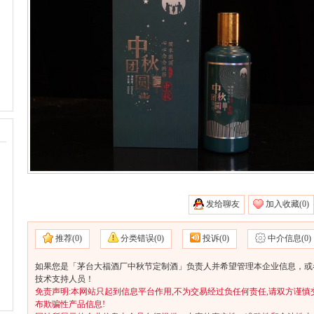
发给聊友
加入收藏(
0)
推荐(
0)
分类错误(
0)
投诉(
0)
中介信息(
0)
如果您是「茅台大福酒厂中秋节定制酒」负责人并希望管理本企业信息，或者
技术支持人员！
免责声明:本网站只起到信息平台作用,不为交易经过负任何责任,请双方谨慎
布欺骗性产品信息!