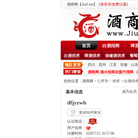
酒商网【JiuS.net】
[
请登录
|
免费注册
]
首页
白酒招商
啤
白酒供求
啤酒供求
保健酒供求
葡萄
四川
贵州
江苏
安徽
山
酒商网-酒水招商加盟代理网
您的位置：
酒商网
>
仁怀市
>
供求
>
白酒供
成为会员
基本信息
dfjyzwh
认证情况：
用户信用：
注册时间：2020/7/22 16:57:08