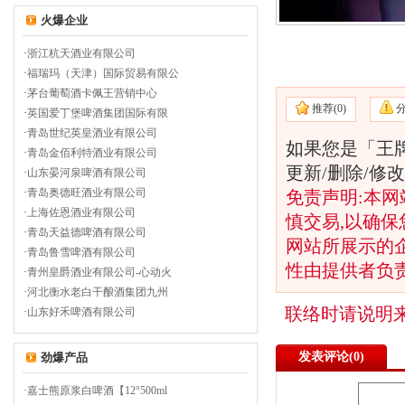
火爆企业
·
浙江杭天酒业有限公司
·
福瑞玛（天津）国际贸易有限公
·
茅台葡萄酒卡佩王营销中心
推荐(
0)
·
英国爱丁堡啤酒集团国际有限
·
青岛世纪英皇酒业有限公司
如果您是「王
·
青岛金佰利特酒业有限公司
更新/删除/
·
山东晏河泉啤酒有限公司
·
青岛奥德旺酒业有限公司
免责声明:本网
·
上海佐恩酒业有限公司
慎交易,以确保
·
青岛天益德啤酒有限公司
网站所展示的
·
青岛鲁雪啤酒有限公司
性由提供者负
·
青州皇爵酒业有限公司-心动火
·
河北衡水老白干酿酒集团九州
联络时请说明
·
山东好禾啤酒有限公司
发表评论(
0)
劲爆产品
·
嘉士熊原浆白啤酒【12°500ml