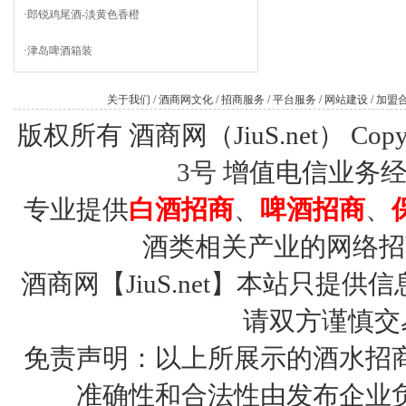
·
郎锐鸡尾酒-淡黄色香橙
·
津岛啤酒箱装
关于我们
/
酒商网文化
/
招商服务
/
平台服务
/
网站建设
/
加盟
版权所有 酒商网（JiuS.net） Copy R
3号
增值电信业务经营许
专业提供
白酒招商
、
啤酒招商
、
酒类相关产业的网络招
酒商网【JiuS.net】本站只
请双方谨慎交
免责声明：以上所展示的酒水招
准确性和合法性由发布企业