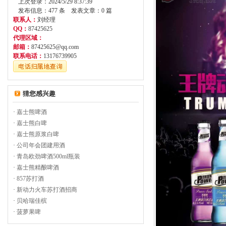
上次登录：2024/5/29 8:37:39
发布信息：477 条 发表文章：0 篇
联系人：
刘经理
QQ：
87425625
代理区域：
邮箱：
87425625@qq.com
联系电话：
13176739905
猜您感兴趣
·
嘉士熊啤酒
·
嘉士熊白啤
·
嘉士熊原浆白啤
·
公司年会团建用酒
·
青岛欧劲啤酒500ml瓶装
·
嘉士熊精酿啤酒
·
857苏打酒
·
新动力火车苏打酒招商
·
贝哈瑞佳槟
·
菠萝果啤