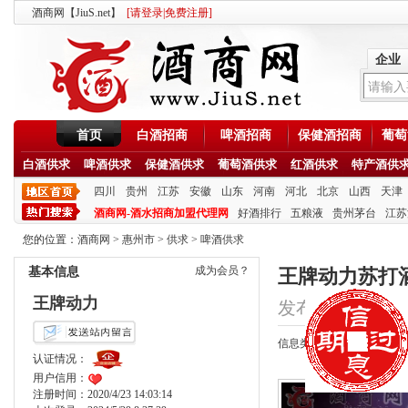
酒商网【JiuS.net】
[
请登录
|
免费注册
]
企业
首页
白酒招商
啤酒招商
保健酒招商
葡萄
白酒供求
啤酒供求
保健酒供求
葡萄酒供求
红酒供求
特产酒供
四川
贵州
江苏
安徽
山东
河南
河北
北京
山西
天津
酒商网-酒水招商加盟代理网
好酒排行
五粮液
贵州茅台
江苏
您的位置：
酒商网
>
惠州市
>
供求
>
啤酒供求
成为会员？
基本信息
王牌动力苏打
王牌动力
发布时间：2020/9/6
信息类型：供应
认证情况：
用户信用：
注册时间：2020/4/23 14:03:14