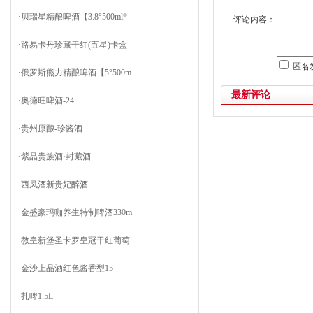
·
贝瑞星精酿啤酒【3.8°500ml*
评论内容：
·
路易卡丹珍藏干红(五星)卡盒
匿名
·
俄罗斯熊力精酿啤酒【5°500m
最新评论
·
奥德旺啤酒-24
·
贵州原酿-珍酱酒
·
紫晶贵族酒·封藏酒
·
西凤酒新贵妃醉酒
·
金盛豪玛咖养生特制啤酒330m
·
教皇新堡圣卡罗皇冠干红葡萄
·
金沙上品酒红色酱香型15
·
扎啤1.5L