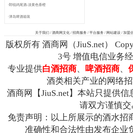
·
郎锐鸡尾酒-淡黄色香橙
·
津岛啤酒箱装
关于我们
/
酒商网文化
/
招商服务
/
平台服务
/
网站建设
/
加盟
版权所有 酒商网（JiuS.net） Copy R
3号
增值电信业务经营许
专业提供
白酒招商
、
啤酒招商
、
酒类相关产业的网络招
酒商网【JiuS.net】本站只
请双方谨慎交
免责声明：以上所展示的酒水招
准确性和合法性由发布企业