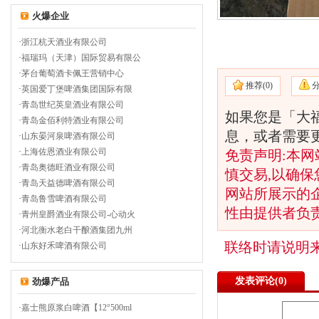
火爆企业
·
浙江杭天酒业有限公司
·
福瑞玛（天津）国际贸易有限公
·
茅台葡萄酒卡佩王营销中心
推荐(
0)
·
英国爱丁堡啤酒集团国际有限
·
青岛世纪英皇酒业有限公司
如果您是「大
·
青岛金佰利特酒业有限公司
息，或者需要
·
山东晏河泉啤酒有限公司
·
上海佐恩酒业有限公司
免责声明:本网
·
青岛奥德旺酒业有限公司
慎交易,以确保
·
青岛天益德啤酒有限公司
网站所展示的
·
青岛鲁雪啤酒有限公司
性由提供者负
·
青州皇爵酒业有限公司-心动火
·
河北衡水老白干酿酒集团九州
联络时请说明
·
山东好禾啤酒有限公司
发表评论(
0)
劲爆产品
·
嘉士熊原浆白啤酒【12°500ml