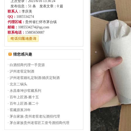
上次登录：2021/6/16 13:36:24
发布信息：51 条 发表文章：0 篇
联系人：
李庆美
QQ：
1085534274
代理区域：
贵州省仁怀市茅台镇
邮箱：
1085534274@qq.com
联系电话：
15885650087
猜您感兴趣
·
白酒招商代理一手货源
·
泸州老窖定制酒
·
泸州老窖婚礼定制酒/婚庆定制酒
·
北京二锅头
·
永昌泰坤沙窖藏系列
·
百年上匠酒-酱十五
·
百年上匠酒-酱二十
·
窖藏原浆28年
·
茅台家族-贵州老窖老坛酒招代理
·
茅台家族贵州老窖匠工壹号酒招商代理