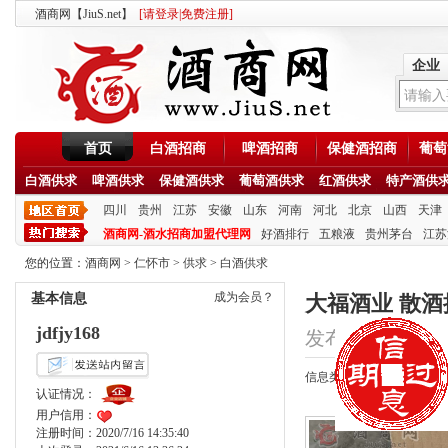
酒商网【JiuS.net】
[
请登录
|
免费注册
]
企业
首页
白酒招商
啤酒招商
保健酒招商
葡萄
白酒供求
啤酒供求
保健酒供求
葡萄酒供求
红酒供求
特产酒供
四川
贵州
江苏
安徽
山东
河南
河北
北京
山西
天津
酒商网-酒水招商加盟代理网
好酒排行
五粮液
贵州茅台
江苏
您的位置：
酒商网
>
仁怀市
>
供求
>
白酒供求
成为会员？
基本信息
大福酒业 散酒
jdfjy168
发布时间：2021/4/1
信息类型：供应
认证情况：
用户信用：
注册时间：2020/7/16 14:35:40