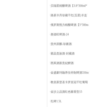
·
贝瑞星精酿啤酒【3.8°500ml*
·
路易卡丹珍藏干红(五星)卡盒
·
俄罗斯熊力精酿啤酒【5°500m
·
奥德旺啤酒-24
·
贵州原酿-珍酱酒
·
紫晶贵族酒·封藏酒
·
西凤酒新贵妃醉酒
·
金盛豪玛咖养生特制啤酒330m
·
教皇新堡圣卡罗皇冠干红葡萄
·
金沙上品酒红色酱香型15
·
扎啤1.5L