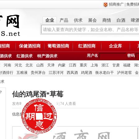
招商推广
|
免费招
企业
产品
供求
展会
商情
白酒
啤
酒招商
保健酒招商
葡萄酒招商
红酒招商
企业库
用户名
密码
酒供求
红酒供求
特产酒供求
东
河南
河北
北京
山西
天津
内蒙
江西
重庆
上海
浙江
甘肃
福建
湖
好酒排行
五粮液
贵州茅台
江苏洋河
西凤酒
鸡尾酒
衡水老白干
泸州老窖
金
供求
？
仙的鸡尾酒*草莓
发布时间：2020/9/9 15:18:05 |
74 人查看
信息类型：供应