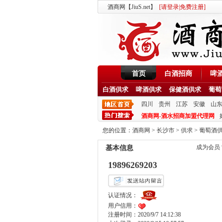
酒商网【JiuS.net】
[
请登录
|
免费注册
]
首页
白酒招商
啤
白酒供求
啤酒供求
保健酒供求
葡萄
四川
贵州
江苏
安徽
山
酒商网-酒水招商加盟代理网
您的位置：
酒商网
>
长沙市
>
供求
>
葡萄酒
成为会员
基本信息
19896269203
认证情况：
用户信用：
注册时间：2020/9/7 14:12:38