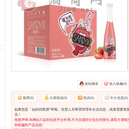
发给聊友
加入收藏(
0)
推荐(
0)
分类错误(
0)
投诉(
0)
中介信息(
0)
如果您是「仙的鸡尾酒*草莓」负责人并希望管理本企业信息，或者需要更新
员！
免责声明:本网站只起到信息平台作用,不为交易经过负任何责任,请双方谨慎
布欺骗性产品信息!