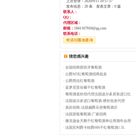
上次登录：2020/9/15 10:57:57
发布信息：20 条 发表文章：0 篇
联系人：
QQ：
代理区域：
邮箱：
1841167910@qq.com
联系电话：
猜您感兴趣
·
全国招商西班牙葡萄酒
·
公爵M5红葡萄酒招商批发
·
公爵西拉红葡萄酒
·
蓝梦尼亚珍藏干红葡萄酒
·
葡萄酒底价招代理法国波尔多原装进口红
·
法国波尔多进口葡萄酒-裸价批发代理
·
底价招商-法国威爵乐堡葡萄酒庄
·
法国原瓶葡萄酒-厂家招商
·
撒克逊金天鹅干红葡萄酒单位用酒年会用
·
法国宾利爵卡桂爵686干红葡萄酒1.5L