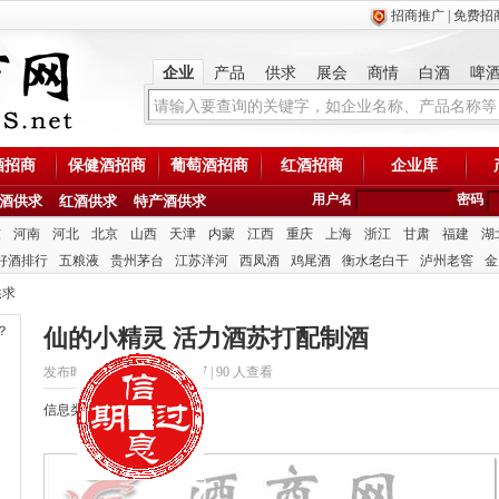
招商推广
|
免费招
企业
产品
供求
展会
商情
白酒
啤
酒招商
保健酒招商
葡萄酒招商
红酒招商
企业库
用户名
密码
酒供求
红酒供求
特产酒供求
东
河南
河北
北京
山西
天津
内蒙
江西
重庆
上海
浙江
甘肃
福建
湖
好酒排行
五粮液
贵州茅台
江苏洋河
西凤酒
鸡尾酒
衡水老白干
泸州老窖
金
供求
？
仙的小精灵 活力酒苏打配制酒
发布时间：2020/9/9 15:26:37 |
90 人查看
信息类型：供应