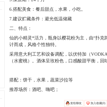
6.
搭配美食：餐后甜点
，水果，小吃
。
7.
建议贮藏条件：
避光低温储藏
二、特点：
仙的小精灵
*
活力，瓶身以樱花粉为主，由“扑克
计而成，风格个性独特。
采用意大利工艺和设备调配，以伏特加（
VODK
（水蜜桃）。酒体呈玫粉色，口感酸甜平衡，回
搭配：饼干，水果，蔬菜沙拉等
推荐场所：酒吧、嗨吧；
发给聊友
加入收藏(
0)