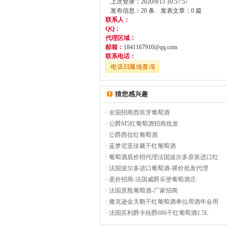
上次登录：2020/9/15 10:57:57
发布信息：20 条 发表文章：0 篇
联系人：
QQ：
代理区域：
邮箱：
1841167910@qq.com
联系电话：
猜您感兴趣
·
全国招商西班牙葡萄酒
·
公爵M5红葡萄酒招商批发
·
公爵西拉红葡萄酒
·
蓝梦尼亚珍藏干红葡萄酒
·
葡萄酒底价招代理法国波尔多原装进口红
·
法国波尔多进口葡萄酒-裸价批发代理
·
底价招商-法国威爵乐堡葡萄酒庄
·
法国原瓶葡萄酒-厂家招商
·
撒克逊金天鹅干红葡萄酒单位用酒年会用
·
法国宾利爵卡桂爵686干红葡萄酒1.5L