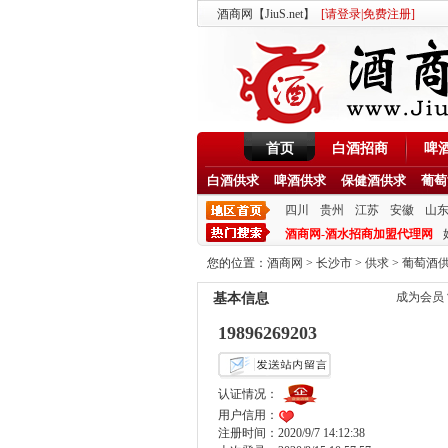
酒商网【JiuS.net】
[
请登录
|
免费注册
]
首页
白酒招商
啤
白酒供求
啤酒供求
保健酒供求
葡萄
四川
贵州
江苏
安徽
山
酒商网-酒水招商加盟代理网
您的位置：
酒商网
>
长沙市
>
供求
>
葡萄酒
成为会员
基本信息
19896269203
认证情况：
用户信用：
注册时间：2020/9/7 14:12:38