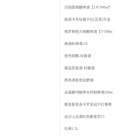
·
贝瑞星精酿啤酒【3.8°500ml*
·
路易卡丹珍藏干红(五星)卡盒
·
俄罗斯熊力精酿啤酒【5°500m
·
奥德旺啤酒-24
·
贵州原酿-珍酱酒
·
紫晶贵族酒·封藏酒
·
西凤酒新贵妃醉酒
·
金盛豪玛咖养生特制啤酒330m
·
教皇新堡圣卡罗皇冠干红葡萄
·
金沙上品酒红色酱香型15
·
扎啤1.5L