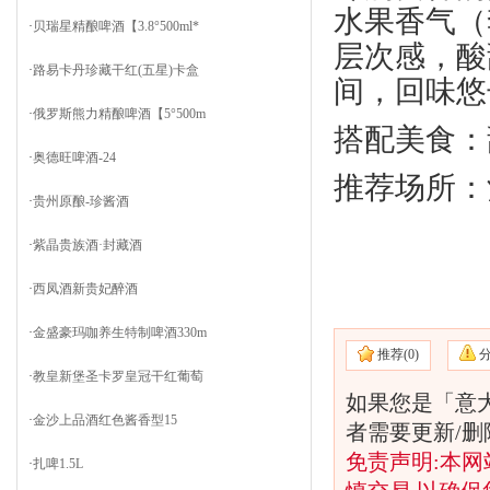
水果香气（
·
贝瑞星精酿啤酒【3.8°500ml*
层次感，酸
·
路易卡丹珍藏干红(五星)卡盒
间，回味悠
·
俄罗斯熊力精酿啤酒【5°500m
搭配美食：
·
奥德旺啤酒-24
推荐场所：
·
贵州原酿-珍酱酒
·
紫晶贵族酒·封藏酒
·
西凤酒新贵妃醉酒
·
金盛豪玛咖养生特制啤酒330m
推荐(
0)
·
教皇新堡圣卡罗皇冠干红葡萄
如果您是「意
·
金沙上品酒红色酱香型15
者需要更新/
免责声明:本网
·
扎啤1.5L