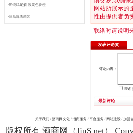
慎交易,以确保
·
郎锐鸡尾酒-淡黄色香橙
网站所展示的
性由提供者负
·
津岛啤酒箱装
联络时请说明
发表评论(
0)
评论内容：
匿名
最新评论
关于我们
/
酒商网文化
/
招商服务
/
平台服务
/
网站建设
/
加盟
版权所有 酒商网（JiuS.net） Copy R