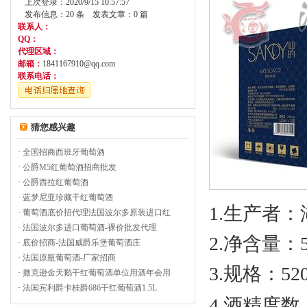
上次登录：2020/9/15 10:57:57
发布信息：20 条 发表文章：0 篇
联系人：
QQ：
代理区域：
邮箱：
1841167910@qq.com
联系电话：
猜您感兴趣
·
全国招商西班牙葡萄酒
·
公爵M5红葡萄酒招商批发
·
公爵西拉红葡萄酒
·
蓝梦尼亚珍藏干红葡萄酒
1.
生产者：
·
葡萄酒底价招代理法国波尔多原装进口红
·
法国波尔多进口葡萄酒-裸价批发代理
2.
净含量
：
·
底价招商-法国威爵乐堡葡萄酒庄
·
法国原瓶葡萄酒-厂家招商
3.
规格
：
52
·
撒克逊金天鹅干红葡萄酒单位用酒年会用
·
法国宾利爵卡桂爵686干红葡萄酒1.5L
4.
酒精度数