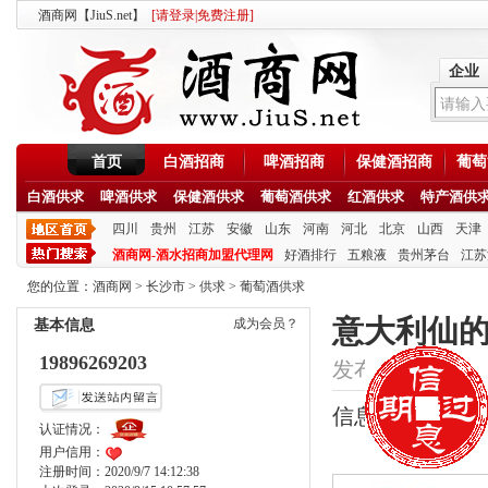
酒商网【JiuS.net】
[
请登录
|
免费注册
]
企业
首页
白酒招商
啤酒招商
保健酒招商
葡萄
白酒供求
啤酒供求
保健酒供求
葡萄酒供求
红酒供求
特产酒供
四川
贵州
江苏
安徽
山东
河南
河北
北京
山西
天津
酒商网-酒水招商加盟代理网
好酒排行
五粮液
贵州茅台
江苏
您的位置：
酒商网
>
长沙市
>
供求
>
葡萄酒供求
意大利仙
成为会员？
基本信息
19896269203
发布时间：2020/9/9
信息类型：供应
认证情况：
用户信用：
注册时间：2020/9/7 14:12:38