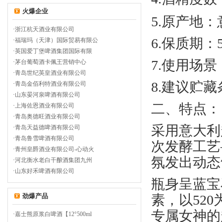
火爆企业
5.
原
产地：
·
浙江杭天酒业有限公司
6.
保质期
：
·
福瑞玛（天津）国际贸易有限公
·
英国爱丁堡啤酒集团国际有限
7.
使用场景
·
茅台葡萄酒卡佩王营销中心
·
青岛世纪英皇酒业有限公司
8.
建议贮藏
·
青岛金佰利特酒业有限公司
·
山东晏河泉啤酒有限公司
二、特点：
·
上海佐恩酒业有限公司
·
青岛奥德旺酒业有限公司
采用意大利
·
青岛天益德啤酒有限公司
·
青岛鲁雪啤酒有限公司
次发酵工艺
·
青州皇爵酒业有限公司-心动火
氛发出动态
·
河北衡水老白干酿酒集团九州
·
山东好禾啤酒有限公司
瓶身呈蓝宝
劲爆产品
素，以
520
专属女神的
·
嘉士熊原浆白啤酒【12°500ml