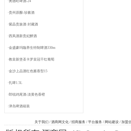
·
奥德旺啤酒-24
·
贵州原酿-珍酱酒
·
紫晶贵族酒·封藏酒
·
西凤酒新贵妃醉酒
·
金盛豪玛咖养生特制啤酒330m
·
教皇新堡圣卡罗皇冠干红葡萄
·
金沙上品酒红色酱香型15
·
扎啤1.5L
·
郎锐鸡尾酒-淡黄色香橙
·
津岛啤酒箱装
关于我们
/
酒商网文化
/
招商服务
/
平台服务
/
网站建设
/
加盟