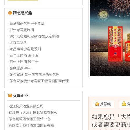
猜您感兴趣
·
白酒招商代理一手货源
·
泸州老窖定制酒
·
泸州老窖婚礼定制酒/婚庆定制酒
·
北京二锅头
·
永昌泰坤沙窖藏系列
·
百年上匠酒-酱十五
·
百年上匠酒-酱二十
·
窖藏原浆28年
·
茅台家族-贵州老窖老坛酒招代理
·
茅台家族贵州老窖匠工壹号酒招商代理
火爆企业
推荐(
0)
·
浙江杭天酒业有限公司
·
福瑞玛（天津）国际贸易有限公
如果您是「大
·
茅台葡萄酒卡佩王营销中心
或者需要更新
·
英国爱丁堡啤酒集团国际有限