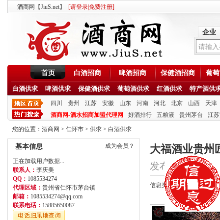
酒商网【JiuS.net】
[
请登录
|
免费注册
]
企业
首页
白酒招商
啤酒招商
保健酒招商
葡萄
白酒供求
啤酒供求
保健酒供求
葡萄酒供求
红酒供求
特产酒供
四川
贵州
江苏
安徽
山东
河南
河北
北京
山西
天津
酒商网-酒水招商加盟代理网
好酒排行
五粮液
贵州茅台
江苏
您的位置：
酒商网
>
仁怀市
>
供求
>
白酒供求
成为会员？
基本信息
大福酒业贵州
正在加载用户数据...
发布时间：2021/4/1
联系人：
李庆美
QQ：
1085534274
信息类型：供应
代理区域：
贵州省仁怀市茅台镇
邮箱：
1085534274@qq.com
联系电话：
15885650087