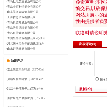
免责声明:本网
·
青岛世纪英皇酒业有限公司
·
青岛金佰利特酒业有限公司
慎交易,以确保
·
山东晏河泉啤酒有限公司
网站所展示的
·
上海佐恩酒业有限公司
性由提供者负
·
青岛奥德旺酒业有限公司
·
青岛天益德啤酒有限公司
联络时请说明
·
青岛鲁雪啤酒有限公司
·
青州皇爵酒业有限公司-心动火
·
河北衡水老白干酿酒集团九州
发表评论(
0)
·
山东好禾啤酒有限公司
劲爆产品
评论内容：
·
嘉士熊原浆白啤酒【12°500ml
·
贝瑞星精酿啤酒【3.8°500ml*
匿名
·
路易卡丹珍藏干红(五星)卡盒
最新评论
·
俄罗斯熊力精酿啤酒【5°500m