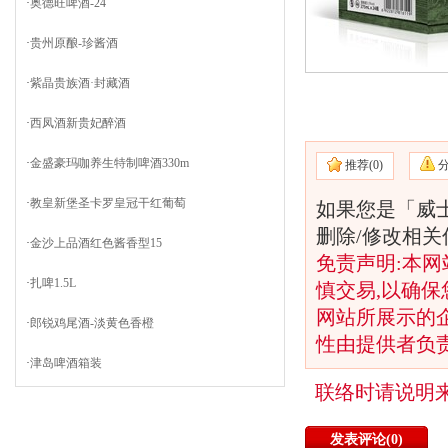
·
奥德旺啤酒-24
·
贵州原酿-珍酱酒
·
紫晶贵族酒·封藏酒
·
西凤酒新贵妃醉酒
·
金盛豪玛咖养生特制啤酒330m
推荐(
0)
·
教皇新堡圣卡罗皇冠干红葡萄
如果您是「威
删除/修改相
·
金沙上品酒红色酱香型15
免责声明:本网
·
扎啤1.5L
慎交易,以确保
网站所展示的
·
郎锐鸡尾酒-淡黄色香橙
性由提供者负
·
津岛啤酒箱装
联络时请说明
发表评论(
0)