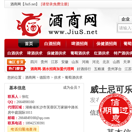
酒商网【JiuS.net】
[
请登录
|
免费注册
]
企业
首页
白酒招商
啤酒招商
保健酒招商
葡萄
白酒供求
啤酒供求
保健酒供求
葡萄酒供求
红酒供求
特产酒供
四川
贵州
江苏
安徽
山东
河南
河北
北京
山西
天津
酒商网-酒水招商加盟代理网
好酒排行
五粮液
贵州茅台
江苏
您的位置：
酒商网
>
德阳市
>
供求
>
葡萄酒供求
威士忌可
成为会员？
基本信息
联系人：
张红
发布时间：2020/9/1
QQ：
2664898160
代理区域：
湖南省长沙市芙蓉区万家丽中路长
信息类型：招商
房中庭国际1011
邮箱：
2664849160@qq.com
联系电话：
18942539391