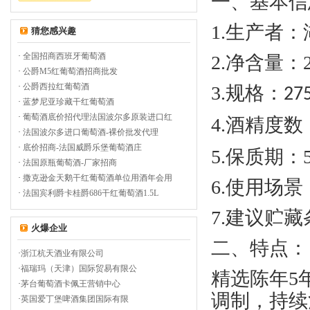
一、基本信
1.
生产者：
猜您感兴趣
·
全国招商西班牙葡萄酒
2.
净含量
：
·
公爵M5红葡萄酒招商批发
·
公爵西拉红葡萄酒
3.
规格：
27
·
蓝梦尼亚珍藏干红葡萄酒
·
葡萄酒底价招代理法国波尔多原装进口红
4.
酒精度数
·
法国波尔多进口葡萄酒-裸价批发代理
·
底价招商-法国威爵乐堡葡萄酒庄
5.
保质期
：
·
法国原瓶葡萄酒-厂家招商
·
撒克逊金天鹅干红葡萄酒单位用酒年会用
6.
使用场景
·
法国宾利爵卡桂爵686干红葡萄酒1.5L
7.
建议贮藏
火爆企业
二、特点：
·
浙江杭天酒业有限公司
·
福瑞玛（天津）国际贸易有限公
精选陈年
5
·
茅台葡萄酒卡佩王营销中心
调制，持续
·
英国爱丁堡啤酒集团国际有限