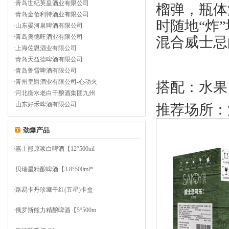
·
青岛世纪英皇酒业有限公司
榴弹，瓶体
·
青岛金佰利特酒业有限公司
时随地“炸
·
山东晏河泉啤酒有限公司
·
青岛奥德旺酒业有限公司
混合威士忌
·
上海佐恩酒业有限公司
·
青岛天益德啤酒有限公司
·
青岛鲁雪啤酒有限公司
·
青州皇爵酒业有限公司-心动火
搭配：水果
·
河北衡水老白干酿酒集团九州
·
山东好禾啤酒有限公司
推荐场所：
劲爆产品
·
嘉士熊原浆白啤酒【12°500ml
·
贝瑞星精酿啤酒【3.8°500ml*
·
路易卡丹珍藏干红(五星)卡盒
·
俄罗斯熊力精酿啤酒【5°500m