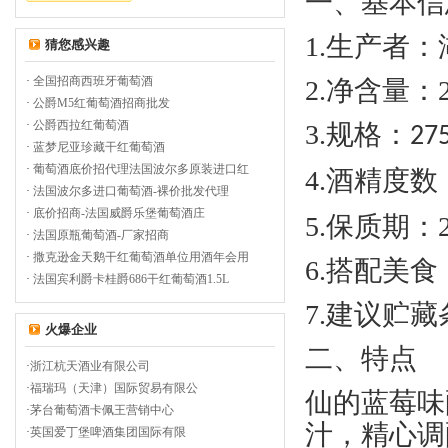
一、基本信
1.
生产者：
猜您感兴趣
·
全国招商西班牙葡萄酒
2.
净含量
：
·
公爵M5红葡萄酒招商批发
·
公爵西拉红葡萄酒
3.
规格：
27
·
蓝梦尼亚珍藏干红葡萄酒
·
葡萄酒底价招代理法国波尔多原装进口红
4.
酒精度数
·
法国波尔多进口葡萄酒-裸价批发代理
·
底价招商-法国威爵乐堡葡萄酒庄
5.
保质期
：
·
法国原瓶葡萄酒-厂家招商
·
撒克逊金天鹅干红葡萄酒单位用酒年会用
6.
搭配美食
·
法国宾利爵卡桂爵686干红葡萄酒1.5L
7.
建议贮藏
火爆企业
二、特点
·
浙江杭天酒业有限公司
·
福瑞玛（天津）国际贸易有限公
仙的蓝莓味
·
茅台葡萄酒卡佩王营销中心
汁，精心调
·
英国爱丁堡啤酒集团国际有限