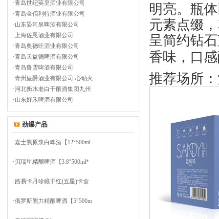
·
青岛世纪英皇酒业有限公司
明亮。瓶体
·
青岛金佰利特酒业有限公司
元素点缀，
·
山东晏河泉啤酒有限公司
·
上海佐恩酒业有限公司
呈简约钻石
·
青岛奥德旺酒业有限公司
香味，口感
·
青岛天益德啤酒有限公司
·
青岛鲁雪啤酒有限公司
推荐场所：
·
青州皇爵酒业有限公司-心动火
·
河北衡水老白干酿酒集团九州
·
山东好禾啤酒有限公司
劲爆产品
·
嘉士熊原浆白啤酒【12°500ml
·
贝瑞星精酿啤酒【3.8°500ml*
·
路易卡丹珍藏干红(五星)卡盒
·
俄罗斯熊力精酿啤酒【5°500m