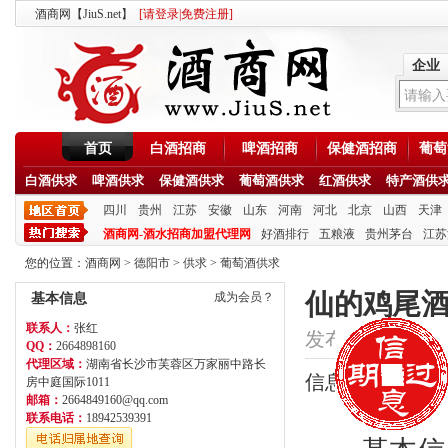
酒商网【JiuS.net】
[
请登录
|
免费注册
]
企业
首页
白酒招商
啤酒招商
保健酒招商
葡萄
白酒供求
啤酒供求
保健酒供求
葡萄酒供求
红酒供求
特产酒供
四川
贵州
江苏
安徽
山东
河南
河北
北京
山西
天津
酒商网-酒水招商加盟代理网
好酒排行
五粮液
贵州茅台
江苏
您的位置：
酒商网
>
德阳市
>
供求
>
葡萄酒供求
仙的鸡尾酒
成为会员？
基本信息
联系人：
张红
发布时间：2020/9/1
QQ：
2664898160
代理区域：
湖南省长沙市芙蓉区万家丽中路长
信息类型：招商
房中庭国际1011
邮箱：
2664849160@qq.com
联系电话：
18942539391