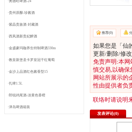
·
奥德旺啤酒-24
·
贵州原酿-珍酱酒
·
紫晶贵族酒·封藏酒
推荐(
0)
·
西凤酒新贵妃醉酒
如果您是「仙
·
金盛豪玛咖养生特制啤酒330m
更新/删除/
·
教皇新堡圣卡罗皇冠干红葡萄
免责声明:本网
慎交易,以确保
·
金沙上品酒红色酱香型15
网站所展示的
·
扎啤1.5L
性由提供者负
·
郎锐鸡尾酒-淡黄色香橙
联络时请说明
·
津岛啤酒箱装
发表评论(
0)