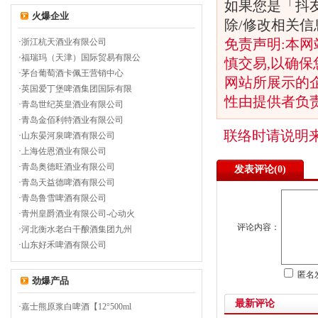
如果您是「抖
火爆企业
除/修改相关
免责声明:本网
·
浙江杭天酒业有限公司
·
福瑞玛（天津）国际贸易有限公
慎交易,以确保
·
茅台葡萄酒卡佩王营销中心
网站所展示的
·
英国爱丁堡啤酒集团国际有限
性由提供者负
·
青岛世纪英皇酒业有限公司
·
青岛金佰利特酒业有限公司
联络时请说明
·
山东晏河泉啤酒有限公司
·
上海佐恩酒业有限公司
·
青岛奥德旺酒业有限公司
发表评论(
0)
·
青岛天益德啤酒有限公司
·
青岛鲁雪啤酒有限公司
·
青州皇爵酒业有限公司-心动火
评论内容：
·
河北衡水老白干酿酒集团九州
·
山东好禾啤酒有限公司
匿名
劲爆产品
最新评论
·
嘉士熊原浆白啤酒【12°500ml