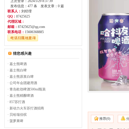
上次登录：2024/5/29 8:37:39
发布信息：477 条 发表文章：0 篇
联系人：
刘经理
QQ：
87425625
代理区域：
邮箱：
87425625@qq.com
联系电话：
15606368885
猜您感兴趣
·
嘉士熊啤酒
·
嘉士熊白啤
·
嘉士熊原浆白啤
·
公司年会团建用酒
·
青岛欧劲啤酒500ml瓶装
·
嘉士熊精酿啤酒
·
857苏打酒
·
新动力火车苏打酒招商
·
贝哈瑞佳槟
推荐(
0)
·
菠萝果啤