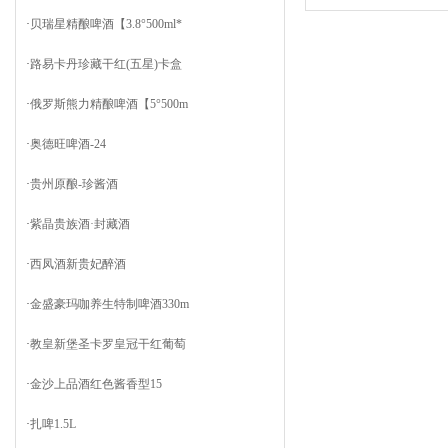
·
贝瑞星精酿啤酒【3.8°500ml*
·
路易卡丹珍藏干红(五星)卡盒
·
俄罗斯熊力精酿啤酒【5°500m
·
奥德旺啤酒-24
·
贵州原酿-珍酱酒
·
紫晶贵族酒·封藏酒
·
西凤酒新贵妃醉酒
·
金盛豪玛咖养生特制啤酒330m
·
教皇新堡圣卡罗皇冠干红葡萄
·
金沙上品酒红色酱香型15
·
扎啤1.5L