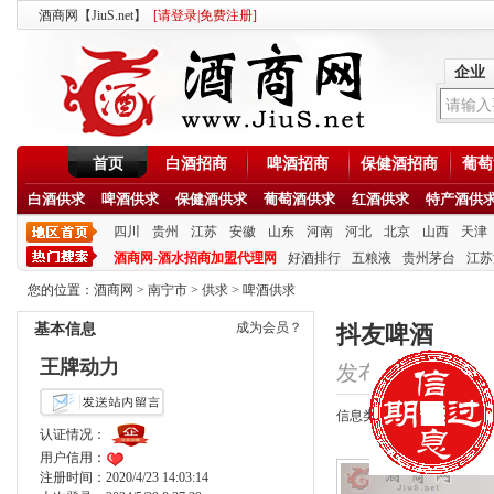
酒商网【JiuS.net】
[
请登录
|
免费注册
]
企业
首页
白酒招商
啤酒招商
保健酒招商
葡萄
白酒供求
啤酒供求
保健酒供求
葡萄酒供求
红酒供求
特产酒供
四川
贵州
江苏
安徽
山东
河南
河北
北京
山西
天津
酒商网-酒水招商加盟代理网
好酒排行
五粮液
贵州茅台
江苏
您的位置：
酒商网
>
南宁市
>
供求
>
啤酒供求
成为会员？
基本信息
抖友啤酒
王牌动力
发布时间：2020/9/2
信息类型：供应
认证情况：
用户信用：
注册时间：2020/4/23 14:03:14