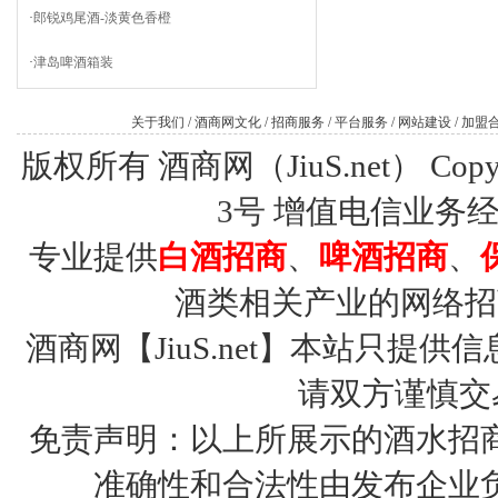
·
郎锐鸡尾酒-淡黄色香橙
·
津岛啤酒箱装
关于我们
/
酒商网文化
/
招商服务
/
平台服务
/
网站建设
/
加盟
版权所有 酒商网（JiuS.net） Copy R
3号
增值电信业务经营许
专业提供
白酒招商
、
啤酒招商
、
酒类相关产业的网络招
酒商网【JiuS.net】本站只
请双方谨慎交
免责声明：以上所展示的酒水招
准确性和合法性由发布企业