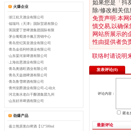
如果您是「抖
火爆企业
除/修改相关
免责声明:本网
·
浙江杭天酒业有限公司
·
福瑞玛（天津）国际贸易有限公
慎交易,以确保
·
英国爱丁堡啤酒集团国际有限
网站所展示的
·
茅台葡萄酒卡佩王营销中心
性由提供者负
·
青岛世纪英皇酒业有限公司
·
青岛金佰利特酒业有限公司
联络时请说明
·
山东晏河泉啤酒有限公司
·
上海佐恩酒业有限公司
·
青岛奥德旺酒业有限公司
发表评论(
0)
·
青岛天益德啤酒有限公司
·
青岛鲁雪啤酒有限公司
·
青州皇爵酒业有限公司-心动火
评论内容：
·
河北衡水老白干酿酒集团九州
·
山东好禾啤酒有限公司
匿名
劲爆产品
最新评论
·
嘉士熊原浆白啤酒【12°500ml