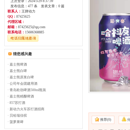
上次登录：2024/5/29 8:37:39
发布信息：477 条 发表文章：0 篇
联系人：
王牌动力
QQ：
87425625
代理区域：
邮箱：
87425625@qq.com
联系电话：
15606368885
猜您感兴趣
·
嘉士熊啤酒
·
嘉士熊白啤
·
嘉士熊原浆白啤
·
公司年会团建用酒
·
青岛欧劲啤酒500ml瓶装
·
嘉士熊精酿啤酒
·
857苏打酒
·
新动力火车苏打酒招商
·
贝哈瑞佳槟
推荐(
0)
·
菠萝果啤