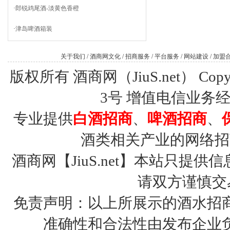
·
郎锐鸡尾酒-淡黄色香橙
·
津岛啤酒箱装
关于我们
/
酒商网文化
/
招商服务
/
平台服务
/
网站建设
/
加盟
版权所有 酒商网（JiuS.net） Copy R
3号
增值电信业务经营许
专业提供
白酒招商
、
啤酒招商
、
酒类相关产业的网络招
酒商网【JiuS.net】本站只
请双方谨慎交
免责声明：以上所展示的酒水招
准确性和合法性由发布企业