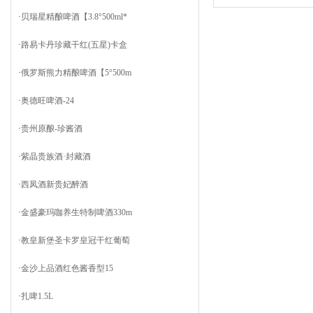
·
贝瑞星精酿啤酒【3.8°500ml*
·
路易卡丹珍藏干红(五星)卡盒
·
俄罗斯熊力精酿啤酒【5°500m
·
奥德旺啤酒-24
·
贵州原酿-珍酱酒
·
紫晶贵族酒·封藏酒
·
西凤酒新贵妃醉酒
·
金盛豪玛咖养生特制啤酒330m
·
教皇新堡圣卡罗皇冠干红葡萄
·
金沙上品酒红色酱香型15
·
扎啤1.5L