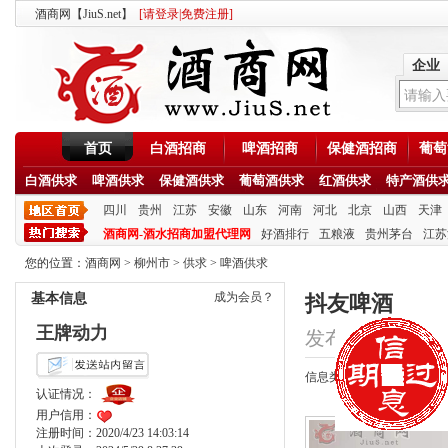
酒商网【JiuS.net】
[
请登录
|
免费注册
]
企业
首页
白酒招商
啤酒招商
保健酒招商
葡萄
白酒供求
啤酒供求
保健酒供求
葡萄酒供求
红酒供求
特产酒供
四川
贵州
江苏
安徽
山东
河南
河北
北京
山西
天津
酒商网-酒水招商加盟代理网
好酒排行
五粮液
贵州茅台
江苏
您的位置：
酒商网
>
柳州市
>
供求
>
啤酒供求
成为会员？
基本信息
抖友啤酒
王牌动力
发布时间：2020/9/2
信息类型：供应
认证情况：
用户信用：
注册时间：2020/4/23 14:03:14