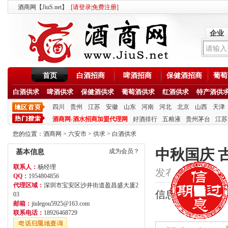
酒商网【JiuS.net】
[
请登录
|
免费注册
]
企业
首页
白酒招商
啤酒招商
保健酒招商
葡萄
白酒供求
啤酒供求
保健酒供求
葡萄酒供求
红酒供求
特产酒供
四川
贵州
江苏
安徽
山东
河南
河北
北京
山西
天津
酒商网-酒水招商加盟代理网
好酒排行
五粮液
贵州茅台
江苏
您的位置：
酒商网
>
六安市
>
供求
>
白酒供求
中秋国庆 
成为会员？
基本信息
联系人：
杨经理
发布时间：2020/9/2
QQ：
1954804856
代理区域：
深圳市宝安区沙井街道盈昌盛大厦2
信息类型：供应
03
邮箱：
jiulegou5925@163.com
联系电话：
18926468729