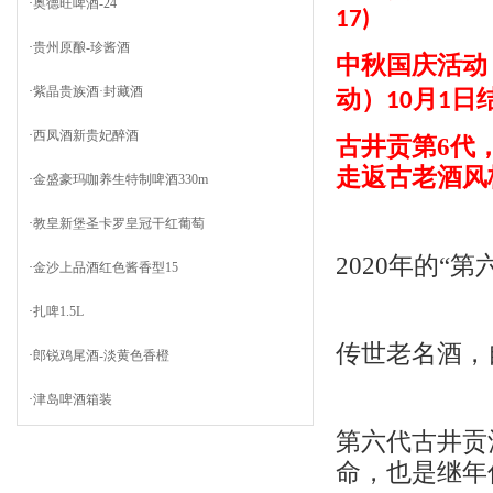
·
奥德旺啤酒-24
17)
·
贵州原酿-珍酱酒
中秋国庆活动
·
紫晶贵族酒·封藏酒
动）
月
日
10
1
·
西凤酒新贵妃醉酒
古井贡第
6
代
走返古老酒风
·
金盛豪玛咖养生特制啤酒330m
·
教皇新堡圣卡罗皇冠干红葡萄
2020
年的“第
·
金沙上品酒红色酱香型15
·
扎啤1.5L
传世老名酒，
·
郎锐鸡尾酒-淡黄色香橙
·
津岛啤酒箱装
第六代古井贡
命，也是继年