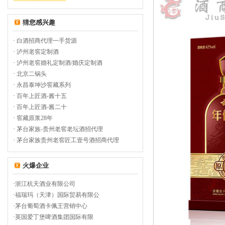
猜您感兴趣
·
白酒招商代理一手货源
·
泸州老窖定制酒
·
泸州老窖婚礼定制酒/婚庆定制酒
·
北京二锅头
·
永昌泰坤沙窖藏系列
·
百年上匠酒-酱十五
·
百年上匠酒-酱二十
·
窖藏原浆28年
·
茅台家族-贵州老窖老坛酒招代理
·
茅台家族贵州老窖匠工壹号酒招商代理
火爆企业
·
浙江杭天酒业有限公司
·
福瑞玛（天津）国际贸易有限公
·
茅台葡萄酒卡佩王营销中心
·
英国爱丁堡啤酒集团国际有限