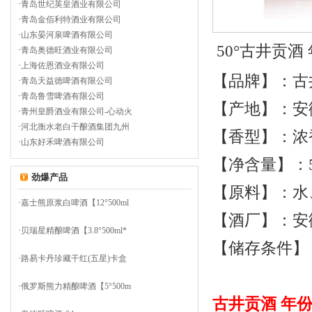
·
青岛世纪英皇酒业有限公司
·
青岛金佰利特酒业有限公司
·
山东晏河泉啤酒有限公司
50
°古井贡酒
·
青岛奥德旺酒业有限公司
·
上海佐恩酒业有限公司
【品牌】：古
·
青岛天益德啤酒有限公司
·
青岛鲁雪啤酒有限公司
【产地】：安
·
青州皇爵酒业有限公司-心动火
·
河北衡水老白干酿酒集团九州
【香型】：浓
·
山东好禾啤酒有限公司
【净含量】：
劲爆产品
【原料】：水
·
嘉士熊原浆白啤酒【12°500ml
【酒厂】：安
·
贝瑞星精酿啤酒【3.8°500ml*
【储存条件】
·
路易卡丹珍藏干红(五星)卡盒
·
俄罗斯熊力精酿啤酒【5°500m
古井贡酒
年