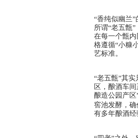
“香纯似幽兰
所谓“老五甑
在每一个甑内
格遵循“小糠
艺标准。
“老五甑”其
区，酿酒车间
酿造公园产区
窖池发酵，确
有多年酿酒经