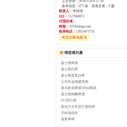
上次登录：2024/5/29 8:37:39
发布信息：477 条 发表文章：0 篇
联系人：
李经理
QQ：
1127868072
代理区域：
邮箱：
32545@qq.com
联系电话：
15653471731
猜您感兴趣
·
嘉士熊啤酒
·
嘉士熊白啤
·
嘉士熊原浆白啤
·
公司年会团建用酒
·
青岛欧劲啤酒500ml瓶装
·
嘉士熊精酿啤酒
·
857苏打酒
·
新动力火车苏打酒招商
·
贝哈瑞佳槟
·
菠萝果啤