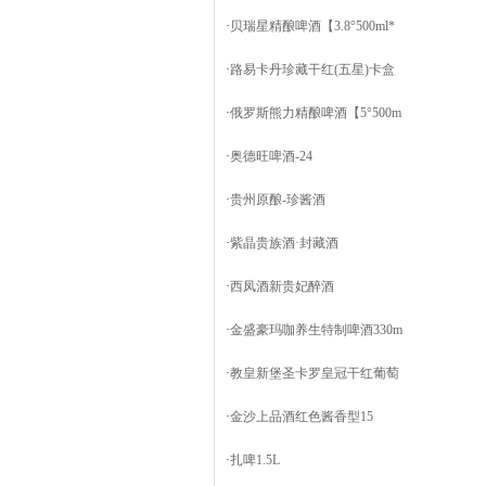
·
贝瑞星精酿啤酒【3.8°500ml*
·
路易卡丹珍藏干红(五星)卡盒
·
俄罗斯熊力精酿啤酒【5°500m
·
奥德旺啤酒-24
·
贵州原酿-珍酱酒
·
紫晶贵族酒·封藏酒
·
西凤酒新贵妃醉酒
·
金盛豪玛咖养生特制啤酒330m
·
教皇新堡圣卡罗皇冠干红葡萄
·
金沙上品酒红色酱香型15
·
扎啤1.5L