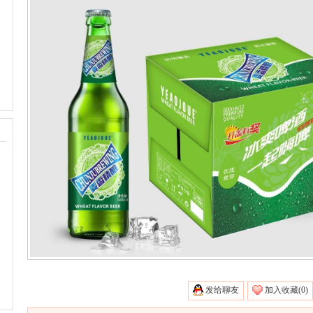
发给聊友
加入收藏(
0)