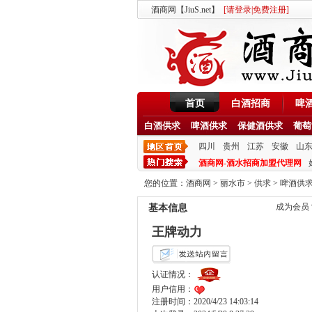
酒商网【JiuS.net】
[
请登录
|
免费注册
]
首页
白酒招商
啤
白酒供求
啤酒供求
保健酒供求
葡萄
四川
贵州
江苏
安徽
山
酒商网-酒水招商加盟代理网
您的位置：
酒商网
>
丽水市
>
供求
>
啤酒供
成为会员
基本信息
王牌动力
认证情况：
用户信用：
注册时间：2020/4/23 14:03:14