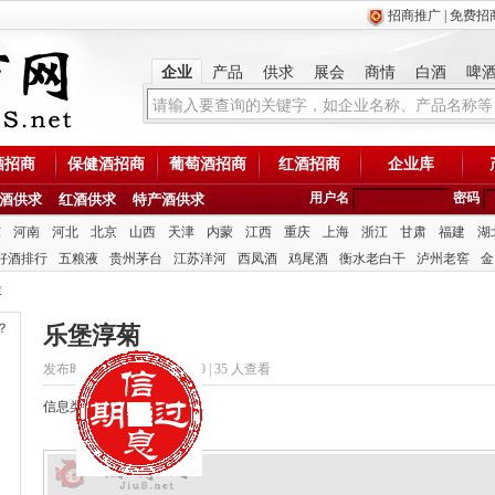
招商推广
|
免费招
企业
产品
供求
展会
商情
白酒
啤
酒招商
保健酒招商
葡萄酒招商
红酒招商
企业库
用户名
密码
酒供求
红酒供求
特产酒供求
东
河南
河北
北京
山西
天津
内蒙
江西
重庆
上海
浙江
甘肃
福建
湖
好酒排行
五粮液
贵州茅台
江苏洋河
西凤酒
鸡尾酒
衡水老白干
泸州老窖
金
求
？
乐堡淳菊
发布时间：2020/9/30 9:08:30 |
35 人查看
信息类型：供应