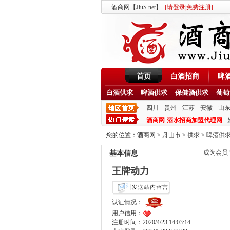
酒商网【JiuS.net】
[
请登录
|
免费注册
]
首页
白酒招商
啤
白酒供求
啤酒供求
保健酒供求
葡萄
四川
贵州
江苏
安徽
山
酒商网-酒水招商加盟代理网
您的位置：
酒商网
>
舟山市
>
供求
>
啤酒供
成为会员
基本信息
王牌动力
认证情况：
用户信用：
注册时间：2020/4/23 14:03:14