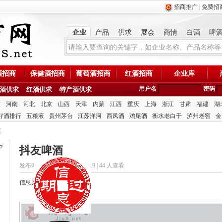
招商推广
|
免费招
企业
产品
供求
展会
商情
白酒
啤
酒招商
保健酒招商
葡萄酒招商
红酒招商
企业库
用户名
密码
酒供求
红酒供求
特产酒供求
东
河南
河北
北京
山西
天津
内蒙
江西
重庆
上海
浙江
甘肃
福建
湖
好酒排行
五粮液
贵州茅台
江苏洋河
西凤酒
鸡尾酒
衡水老白干
泸州老窖
金
求
？
抖友啤酒
发布时间：2020/10/8 14:43:19 |
44 人查看
信息类型：供应