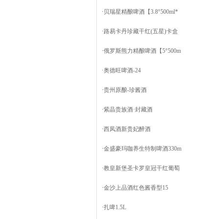
·
贝瑞星精酿啤酒【3.8°500ml*
·
路易卡丹珍藏干红(五星)卡盒
·
俄罗斯熊力精酿啤酒【5°500m
·
奥德旺啤酒-24
·
贵州原酿-珍酱酒
·
紫晶贵族酒·封藏酒
·
西凤酒新贵妃醉酒
·
金盛豪玛咖养生特制啤酒330m
·
教皇新堡圣卡罗皇冠干红葡萄
·
金沙上品酒红色酱香型15
·
扎啤1.5L