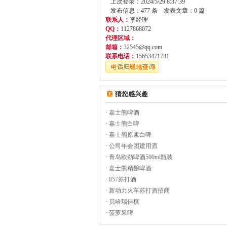
上次登录：2024/5/29 8:37:39
发布信息：477 条 发表文章：0 篇
联系人：
李经理
QQ：
1127868072
代理区域：
邮箱：
32545@qq.com
联系电话：
15653471731
猜您感兴趣
·
嘉士熊啤酒
·
嘉士熊白啤
·
嘉士熊原浆白啤
·
公司年会团建用酒
·
青岛欧劲啤酒500ml瓶装
·
嘉士熊精酿啤酒
·
857苏打酒
·
新动力火车苏打酒招商
·
贝哈瑞佳槟
·
菠萝果啤