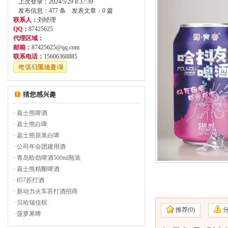
上次登录：2024/5/29 8:37:39
发布信息：477 条 发表文章：0 篇
联系人：
刘经理
QQ：
87425625
代理区域：
邮箱：
87425625@qq.com
联系电话：
15606368885
猜您感兴趣
·
嘉士熊啤酒
·
嘉士熊白啤
·
嘉士熊原浆白啤
·
公司年会团建用酒
·
青岛欧劲啤酒500ml瓶装
·
嘉士熊精酿啤酒
·
857苏打酒
·
新动力火车苏打酒招商
·
贝哈瑞佳槟
推荐(
0)
·
菠萝果啤