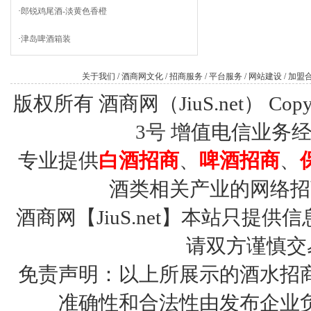
·
郎锐鸡尾酒-淡黄色香橙
·
津岛啤酒箱装
关于我们
/
酒商网文化
/
招商服务
/
平台服务
/
网站建设
/
加盟
版权所有 酒商网（JiuS.net） Copy R
3号
增值电信业务经营许
专业提供
白酒招商
、
啤酒招商
、
酒类相关产业的网络招
酒商网【JiuS.net】本站只
请双方谨慎交
免责声明：以上所展示的酒水招
准确性和合法性由发布企业