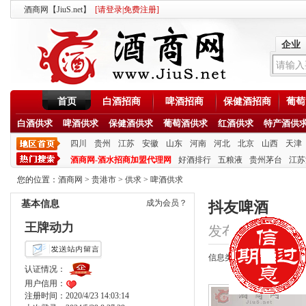
酒商网【JiuS.net】
[
请登录
|
免费注册
]
企业
首页
白酒招商
啤酒招商
保健酒招商
葡萄
白酒供求
啤酒供求
保健酒供求
葡萄酒供求
红酒供求
特产酒供
四川
贵州
江苏
安徽
山东
河南
河北
北京
山西
天津
酒商网-酒水招商加盟代理网
好酒排行
五粮液
贵州茅台
江苏
您的位置：
酒商网
>
贵港市
>
供求
>
啤酒供求
成为会员？
基本信息
抖友啤酒
王牌动力
发布时间：2020/10/
信息类型：供应
认证情况：
用户信用：
注册时间：2020/4/23 14:03:14