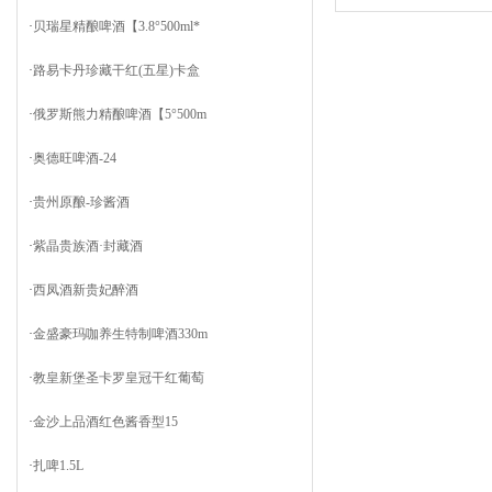
·
贝瑞星精酿啤酒【3.8°500ml*
·
路易卡丹珍藏干红(五星)卡盒
·
俄罗斯熊力精酿啤酒【5°500m
·
奥德旺啤酒-24
·
贵州原酿-珍酱酒
·
紫晶贵族酒·封藏酒
·
西凤酒新贵妃醉酒
·
金盛豪玛咖养生特制啤酒330m
·
教皇新堡圣卡罗皇冠干红葡萄
·
金沙上品酒红色酱香型15
·
扎啤1.5L