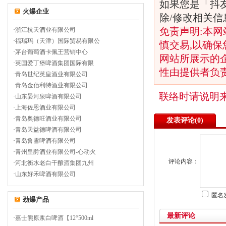
如果您是「抖
火爆企业
除/修改相关
免责声明:本网
·
浙江杭天酒业有限公司
·
福瑞玛（天津）国际贸易有限公
慎交易,以确保
·
茅台葡萄酒卡佩王营销中心
网站所展示的
·
英国爱丁堡啤酒集团国际有限
性由提供者负
·
青岛世纪英皇酒业有限公司
·
青岛金佰利特酒业有限公司
联络时请说明
·
山东晏河泉啤酒有限公司
·
上海佐恩酒业有限公司
·
青岛奥德旺酒业有限公司
发表评论(
0)
·
青岛天益德啤酒有限公司
·
青岛鲁雪啤酒有限公司
·
青州皇爵酒业有限公司-心动火
评论内容：
·
河北衡水老白干酿酒集团九州
·
山东好禾啤酒有限公司
匿名
劲爆产品
最新评论
·
嘉士熊原浆白啤酒【12°500ml