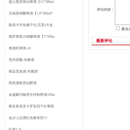
·
嘉士熊原浆白啤酒【12°500ml
评论内容：
·
贝瑞星精酿啤酒【3.8°500ml*
·
路易卡丹珍藏干红(五星)卡盒
匿名
·
俄罗斯熊力精酿啤酒【5°500m
最新评论
·
奥德旺啤酒-24
·
贵州原酿-珍酱酒
·
紫晶贵族酒·封藏酒
·
西凤酒新贵妃醉酒
·
金盛豪玛咖养生特制啤酒330m
·
教皇新堡圣卡罗皇冠干红葡萄
·
金沙上品酒红色酱香型15
·
扎啤1.5L