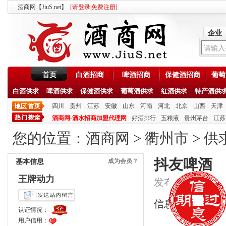
酒商网【JiuS.net】
[
请登录
|
免费注册
]
企业
首页
白酒招商
啤酒招商
保健酒招商
葡萄
白酒供求
啤酒供求
保健酒供求
葡萄酒供求
红酒供求
特产酒供
四川
贵州
江苏
安徽
山东
河南
河北
北京
山西
天津
酒商网-酒水招商加盟代理网
好酒排行
五粮液
贵州茅台
江苏
您的位置：
酒商网
>
衢州市
>
供
抖友啤酒
成为会员？
基本信息
王牌动力
发布时间：2020/10/
信息类型：供应
认证情况：
用户信用：