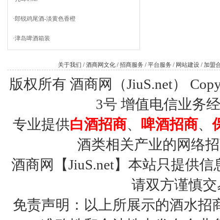
·
郎锐鸡尾酒-淡黄色香橙
·
津岛啤酒箱装
关于我们
/
酒商网文化
/
招商服务
/
平台服务
/
网站建设
/
加盟
版权所有 酒商网（JiuS.net） Copy R
3号
增值电信业务经营许
专业提供
白酒招商
、
啤酒招商
、
酒类相关产业的网络招
酒商网【JiuS.net】本站只
请双方谨慎交
免责声明：以上所展示的酒水招