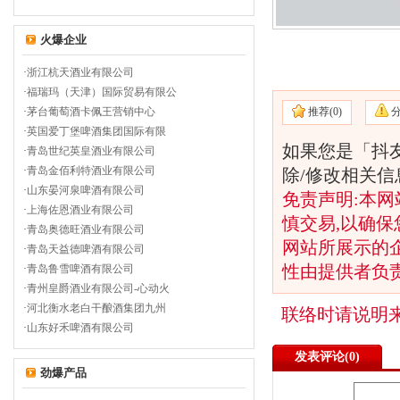
火爆企业
·
浙江杭天酒业有限公司
·
福瑞玛（天津）国际贸易有限公
推荐(
0)
·
茅台葡萄酒卡佩王营销中心
·
英国爱丁堡啤酒集团国际有限
如果您是「抖
·
青岛世纪英皇酒业有限公司
·
青岛金佰利特酒业有限公司
除/修改相关
·
山东晏河泉啤酒有限公司
免责声明:本网
·
上海佐恩酒业有限公司
慎交易,以确保
·
青岛奥德旺酒业有限公司
网站所展示的
·
青岛天益德啤酒有限公司
性由提供者负
·
青岛鲁雪啤酒有限公司
·
青州皇爵酒业有限公司-心动火
·
河北衡水老白干酿酒集团九州
联络时请说明
·
山东好禾啤酒有限公司
发表评论(
0)
劲爆产品