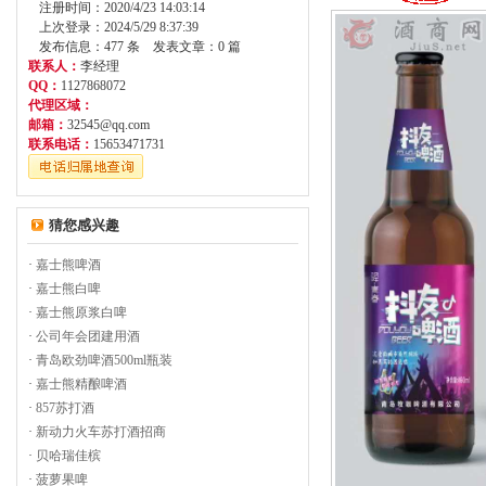
注册时间：2020/4/23 14:03:14
上次登录：2024/5/29 8:37:39
发布信息：477 条 发表文章：0 篇
联系人：
李经理
QQ：
1127868072
代理区域：
邮箱：
32545@qq.com
联系电话：
15653471731
猜您感兴趣
·
嘉士熊啤酒
·
嘉士熊白啤
·
嘉士熊原浆白啤
·
公司年会团建用酒
·
青岛欧劲啤酒500ml瓶装
·
嘉士熊精酿啤酒
·
857苏打酒
·
新动力火车苏打酒招商
·
贝哈瑞佳槟
·
菠萝果啤