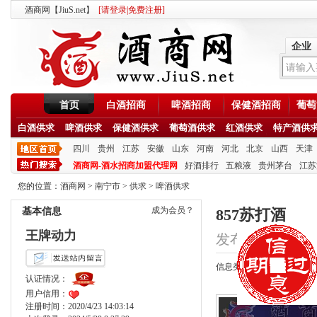
酒商网【JiuS.net】
[
请登录
|
免费注册
]
企业
首页
白酒招商
啤酒招商
保健酒招商
葡萄
白酒供求
啤酒供求
保健酒供求
葡萄酒供求
红酒供求
特产酒供
四川
贵州
江苏
安徽
山东
河南
河北
北京
山西
天津
酒商网-酒水招商加盟代理网
好酒排行
五粮液
贵州茅台
江苏
您的位置：
酒商网
>
南宁市
>
供求
>
啤酒供求
成为会员？
基本信息
857苏打酒
王牌动力
发布时间：2020/10/
信息类型：供应
认证情况：
用户信用：
注册时间：2020/4/23 14:03:14