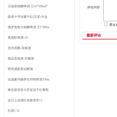
·
贝瑞星精酿啤酒【3.8°500ml*
评论内容：
·
路易卡丹珍藏干红(五星)卡盒
匿名
·
俄罗斯熊力精酿啤酒【5°500m
最新评论
·
奥德旺啤酒-24
·
贵州原酿-珍酱酒
·
紫晶贵族酒·封藏酒
·
西凤酒新贵妃醉酒
·
金盛豪玛咖养生特制啤酒330m
·
教皇新堡圣卡罗皇冠干红葡萄
·
金沙上品酒红色酱香型15
·
扎啤1.5L