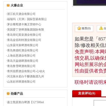
火爆企业
·
浙江杭天酒业有限公司
·
福瑞玛（天津）国际贸易有限公
·
茅台葡萄酒卡佩王营销中心
推荐(
0)
·
英国爱丁堡啤酒集团国际有限
·
青岛世纪英皇酒业有限公司
如果您是「85
·
青岛金佰利特酒业有限公司
除/修改相关
·
山东晏河泉啤酒有限公司
·
青岛奥德旺酒业有限公司
免责声明:本网
·
上海佐恩酒业有限公司
慎交易,以确保
·
青岛天益德啤酒有限公司
网站所展示的
·
青岛鲁雪啤酒有限公司
性由提供者负
·
青州皇爵酒业有限公司-心动火
·
河北衡水老白干酿酒集团九州
联络时请说明
·
山东好禾啤酒有限公司
发表评论(
0)
劲爆产品
·
嘉士熊原浆白啤酒【12°500ml