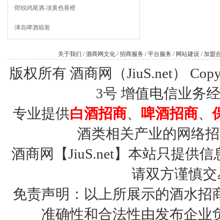
·
郎锐鸡尾酒-淡黄色香橙
·
津岛啤酒箱装
关于我们
/
酒商网文化
/
招商服务
/
平台服务
/
网站建设
/
加盟
版权所有 酒商网（JiuS.net） Copy R
3号
增值电信业务经营许
专业提供
白酒招商
、
啤酒招商
、
酒类相关产业的网络招
酒商网【JiuS.net】本站只
请双方谨慎交
免责声明：以上所展示的酒水招
准确性和合法性由发布企业