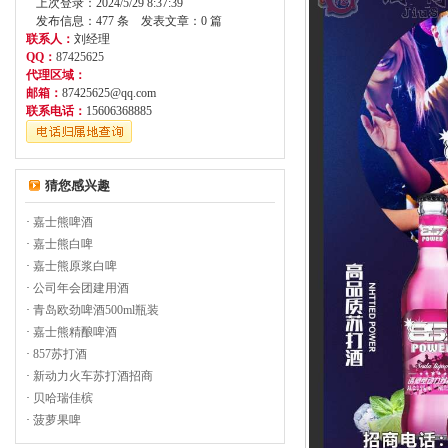
上次登录：2024/5/29 8:37:39
发布信息：477 条 发表文章：0 篇
联系人：
刘经理
QQ：
87425625
代理区域：
邮箱：
87425625@qq.com
联系电话：
15606368885
猜您感兴趣
·
嘉士熊啤酒
·
嘉士熊白啤
·
嘉士熊原浆白啤
·
公司年会团建用酒
·
青岛欧劲啤酒500ml瓶装
·
嘉士熊精酿啤酒
·
857苏打酒
·
新动力火车苏打酒招商
·
贝哈瑞佳槟
·
菠萝果啤