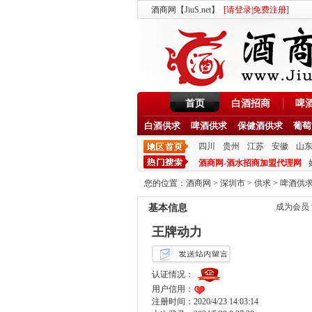
酒商网【JiuS.net】
[
请登录
|
免费注册
]
首页
白酒招商
啤
白酒供求
啤酒供求
保健酒供求
葡萄
四川
贵州
江苏
安徽
山
酒商网-酒水招商加盟代理网
您的位置：
酒商网
>
深圳市
>
供求
>
啤酒供
成为会员
基本信息
王牌动力
认证情况：
用户信用：
注册时间：2020/4/23 14:03:14