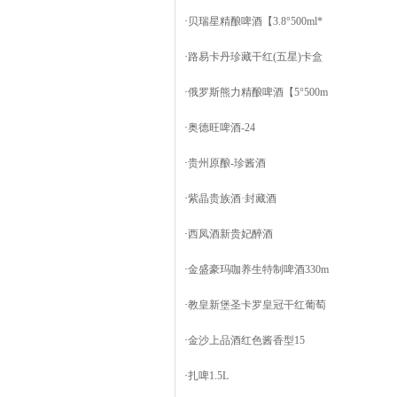
·
贝瑞星精酿啤酒【3.8°500ml*
·
路易卡丹珍藏干红(五星)卡盒
·
俄罗斯熊力精酿啤酒【5°500m
·
奥德旺啤酒-24
·
贵州原酿-珍酱酒
·
紫晶贵族酒·封藏酒
·
西凤酒新贵妃醉酒
·
金盛豪玛咖养生特制啤酒330m
·
教皇新堡圣卡罗皇冠干红葡萄
·
金沙上品酒红色酱香型15
·
扎啤1.5L