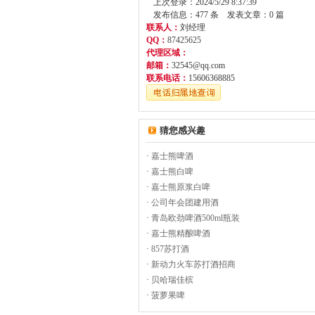
上次登录：2024/5/29 8:37:39
发布信息：477 条 发表文章：0 篇
联系人：
刘经理
QQ：
87425625
代理区域：
邮箱：
32545@qq.com
联系电话：
15606368885
猜您感兴趣
·
嘉士熊啤酒
·
嘉士熊白啤
·
嘉士熊原浆白啤
·
公司年会团建用酒
·
青岛欧劲啤酒500ml瓶装
·
嘉士熊精酿啤酒
·
857苏打酒
·
新动力火车苏打酒招商
·
贝哈瑞佳槟
·
菠萝果啤