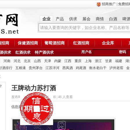
招商推广
|
免费招
企业
产品
供求
展会
商情
白酒
啤
酒招商
保健酒招商
葡萄酒招商
红酒招商
企业库
用户名
密码
酒供求
红酒供求
特产酒供求
东
河南
河北
北京
山西
天津
内蒙
江西
重庆
上海
浙江
甘肃
福建
湖
好酒排行
五粮液
贵州茅台
江苏洋河
西凤酒
鸡尾酒
衡水老白干
泸州老窖
金
求
？
王牌动力苏打酒
发布时间：2020/10/13 8:38:08 |
46 人查看
信息类型：供应