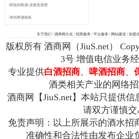
·
郎锐鸡尾酒-淡黄色香橙
·
津岛啤酒箱装
关于我们
/
酒商网文化
/
招商服务
/
平台服务
/
网站建设
/
加盟
版权所有 酒商网（JiuS.net） Copy R
3号
增值电信业务经营许
专业提供
白酒招商
、
啤酒招商
、
酒类相关产业的网络招
酒商网【JiuS.net】本站只
请双方谨慎交
免责声明：以上所展示的酒水招
准确性和合法性由发布企业