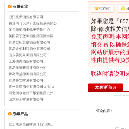
火爆企业
推荐(
0)
·
浙江杭天酒业有限公司
如果您是「85
·
福瑞玛（天津）国际贸易有限公
除/修改相关
·
茅台葡萄酒卡佩王营销中心
免责声明:本网
·
英国爱丁堡啤酒集团国际有限
·
青岛世纪英皇酒业有限公司
慎交易,以确保
·
青岛金佰利特酒业有限公司
网站所展示的
·
山东晏河泉啤酒有限公司
性由提供者负
·
上海佐恩酒业有限公司
·
青岛奥德旺酒业有限公司
联络时请说明
·
青岛天益德啤酒有限公司
·
青岛鲁雪啤酒有限公司
·
青州皇爵酒业有限公司-心动火
发表评论(
0)
·
河北衡水老白干酿酒集团九州
·
山东好禾啤酒有限公司
评论内容：
劲爆产品
·
嘉士熊原浆白啤酒【12°500ml