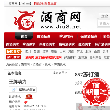
酒商网【JiuS.net】
[
请登录
|
免费注册
]
企业
首页
白酒招商
啤酒招商
保健酒招商
葡萄
白酒供求
啤酒供求
保健酒供求
葡萄酒供求
红酒供求
特产酒供
四川
贵州
江苏
安徽
山东
河南
河北
北京
山西
天津
酒商网-酒水招商加盟代理网
好酒排行
五粮液
贵州茅台
江苏
您的位置：
酒商网
>
赤峰市
>
供求
>
啤酒供求
成为会员？
基本信息
857苏打酒
王牌动力
发布时间：2020/10/
信息类型：供应
认证情况：
用户信用：
注册时间：2020/4/23 14:03:14