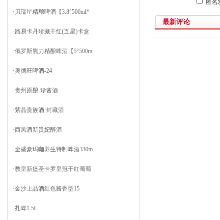
匿名
·
贝瑞星精酿啤酒【3.8°500ml*
最新评论
·
路易卡丹珍藏干红(五星)卡盒
·
俄罗斯熊力精酿啤酒【5°500m
·
奥德旺啤酒-24
·
贵州原酿-珍酱酒
·
紫晶贵族酒·封藏酒
·
西凤酒新贵妃醉酒
·
金盛豪玛咖养生特制啤酒330m
·
教皇新堡圣卡罗皇冠干红葡萄
·
金沙上品酒红色酱香型15
·
扎啤1.5L