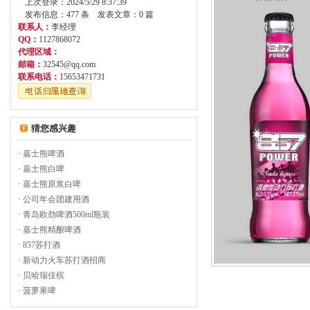
上次登录：2024/5/29 8:37:39
发布信息：477 条 发表文章：0 篇
联系人：
李经理
QQ：
1127868072
代理区域：
邮箱：
32545@qq.com
联系电话：
15653471731
猜您感兴趣
·
嘉士熊啤酒
·
嘉士熊白啤
·
嘉士熊原浆白啤
·
公司年会团建用酒
·
青岛欧劲啤酒500ml瓶装
·
嘉士熊精酿啤酒
·
857苏打酒
·
新动力火车苏打酒招商
·
贝哈瑞佳槟
·
菠萝果啤