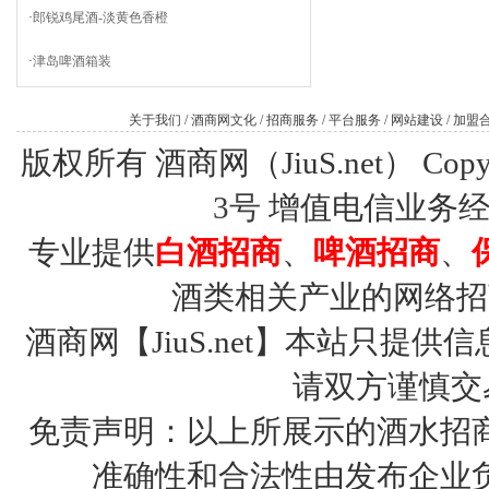
·
郎锐鸡尾酒-淡黄色香橙
·
津岛啤酒箱装
关于我们
/
酒商网文化
/
招商服务
/
平台服务
/
网站建设
/
加盟
版权所有 酒商网（JiuS.net） Copy R
3号
增值电信业务经营许
专业提供
白酒招商
、
啤酒招商
、
酒类相关产业的网络招
酒商网【JiuS.net】本站只
请双方谨慎交
免责声明：以上所展示的酒水招
准确性和合法性由发布企业