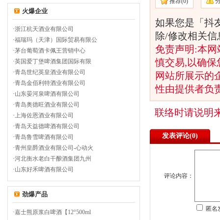
推荐(
0)
火爆企业
如果您是「抖
·
浙江杭天酒业有限公司
除/修改相关
·
福瑞玛（天津）国际贸易有限公
免责声明:本网
·
茅台葡萄酒卡佩王营销中心
慎交易,以确保
·
英国爱丁堡啤酒集团国际有限
·
青岛世纪英皇酒业有限公司
网站所展示的
·
青岛金佰利特酒业有限公司
性由提供者负
·
山东晏河泉啤酒有限公司
·
青岛奥德旺酒业有限公司
联络时请说明
·
上海佐恩酒业有限公司
·
青岛天益德啤酒有限公司
发表评论(
0)
·
青岛鲁雪啤酒有限公司
·
青州皇爵酒业有限公司-心动火
·
河北衡水老白干酿酒集团九州
·
山东好禾啤酒有限公司
评论内容：
劲爆产品
匿名
·
嘉士熊原浆白啤酒【12°500ml