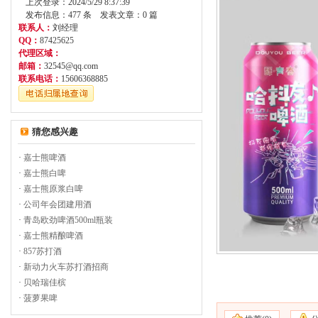
上次登录：2024/5/29 8:37:39
发布信息：477 条 发表文章：0 篇
联系人：
刘经理
QQ：
87425625
代理区域：
邮箱：
32545@qq.com
联系电话：
15606368885
猜您感兴趣
·
嘉士熊啤酒
·
嘉士熊白啤
·
嘉士熊原浆白啤
·
公司年会团建用酒
·
青岛欧劲啤酒500ml瓶装
·
嘉士熊精酿啤酒
·
857苏打酒
·
新动力火车苏打酒招商
·
贝哈瑞佳槟
·
菠萝果啤