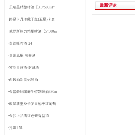
最新评论
·
贝瑞星精酿啤酒【3.8°500ml*
·
路易卡丹珍藏干红(五星)卡盒
·
俄罗斯熊力精酿啤酒【5°500m
·
奥德旺啤酒-24
·
贵州原酿-珍酱酒
·
紫晶贵族酒·封藏酒
·
西凤酒新贵妃醉酒
·
金盛豪玛咖养生特制啤酒330m
·
教皇新堡圣卡罗皇冠干红葡萄
·
金沙上品酒红色酱香型15
·
扎啤1.5L