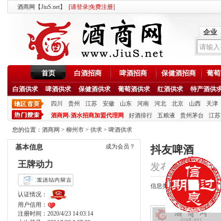
酒商网【JiuS.net】
[
请登录
|
免费注册
]
企业
首页
白酒招商
啤酒招商
保健酒招商
葡萄
白酒供求
啤酒供求
保健酒供求
葡萄酒供求
红酒供求
特产酒供
四川
贵州
江苏
安徽
山东
河南
河北
北京
山西
天津
酒商网-酒水招商加盟代理网
好酒排行
五粮液
贵州茅台
江苏
您的位置：
酒商网
>
柳州市
>
供求
>
啤酒供求
成为会员？
基本信息
抖友啤酒
王牌动力
发布时间：2020/10/
信息类型：供应
认证情况：
用户信用：
注册时间：2020/4/23 14:03:14