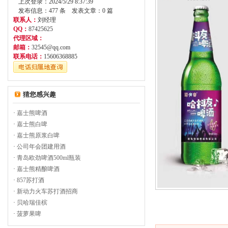
上次登录：2024/5/29 8:37:39
发布信息：477 条 发表文章：0 篇
联系人：
刘经理
QQ：
87425625
代理区域：
邮箱：
32545@qq.com
联系电话：
15606368885
猜您感兴趣
·
嘉士熊啤酒
·
嘉士熊白啤
·
嘉士熊原浆白啤
·
公司年会团建用酒
·
青岛欧劲啤酒500ml瓶装
·
嘉士熊精酿啤酒
·
857苏打酒
·
新动力火车苏打酒招商
·
贝哈瑞佳槟
·
菠萝果啤