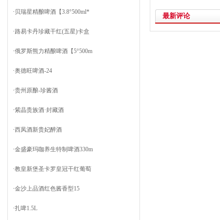
·
贝瑞星精酿啤酒【3.8°500ml*
最新评论
·
路易卡丹珍藏干红(五星)卡盒
·
俄罗斯熊力精酿啤酒【5°500m
·
奥德旺啤酒-24
·
贵州原酿-珍酱酒
·
紫晶贵族酒·封藏酒
·
西凤酒新贵妃醉酒
·
金盛豪玛咖养生特制啤酒330m
·
教皇新堡圣卡罗皇冠干红葡萄
·
金沙上品酒红色酱香型15
·
扎啤1.5L