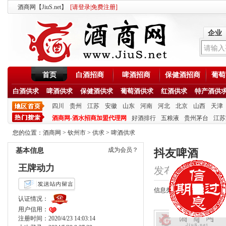
酒商网【JiuS.net】
[
请登录
|
免费注册
]
企业
首页
白酒招商
啤酒招商
保健酒招商
葡萄
白酒供求
啤酒供求
保健酒供求
葡萄酒供求
红酒供求
特产酒供
四川
贵州
江苏
安徽
山东
河南
河北
北京
山西
天津
酒商网-酒水招商加盟代理网
好酒排行
五粮液
贵州茅台
江苏
您的位置：
酒商网
>
钦州市
>
供求
>
啤酒供求
成为会员？
基本信息
抖友啤酒
王牌动力
发布时间：2020/10/
信息类型：供应
认证情况：
用户信用：
注册时间：2020/4/23 14:03:14