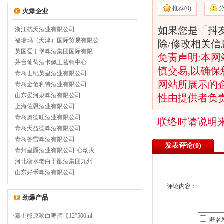
推荐(
0)
火爆企业
如果您是「抖
·
浙江杭天酒业有限公司
·
福瑞玛（天津）国际贸易有限公
除/修改相关
·
英国爱丁堡啤酒集团国际有限
免责声明:本网
·
茅台葡萄酒卡佩王营销中心
慎交易,以确保
·
青岛世纪英皇酒业有限公司
网站所展示的
·
青岛金佰利特酒业有限公司
·
山东晏河泉啤酒有限公司
性由提供者负
·
上海佐恩酒业有限公司
·
青岛奥德旺酒业有限公司
联络时请说明
·
青岛天益德啤酒有限公司
·
青岛鲁雪啤酒有限公司
发表评论(
0)
·
青州皇爵酒业有限公司-心动火
·
河北衡水老白干酿酒集团九州
·
山东好禾啤酒有限公司
评论内容：
劲爆产品
·
嘉士熊原浆白啤酒【12°500ml
匿名