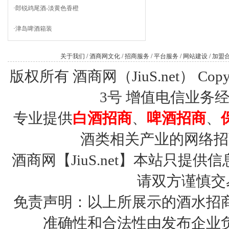
·
郎锐鸡尾酒-淡黄色香橙
·
津岛啤酒箱装
关于我们
/
酒商网文化
/
招商服务
/
平台服务
/
网站建设
/
加盟
版权所有 酒商网（JiuS.net） Copy R
3号
增值电信业务经营许
专业提供
白酒招商
、
啤酒招商
、
酒类相关产业的网络招
酒商网【JiuS.net】本站只
请双方谨慎交
免责声明：以上所展示的酒水招
准确性和合法性由发布企业