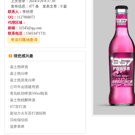
上次登录：2024/5/29 8:37:39
发布信息：477 条 发表文章：0 篇
联系人：
李经理
QQ：
1127868072
代理区域：
邮箱：
32545@qq.com
联系电话：
15653471731
猜您感兴趣
·
嘉士熊啤酒
·
嘉士熊白啤
·
嘉士熊原浆白啤
·
公司年会团建用酒
·
青岛欧劲啤酒500ml瓶装
·
嘉士熊精酿啤酒
·
857苏打酒
·
新动力火车苏打酒招商
·
贝哈瑞佳槟
·
菠萝果啤