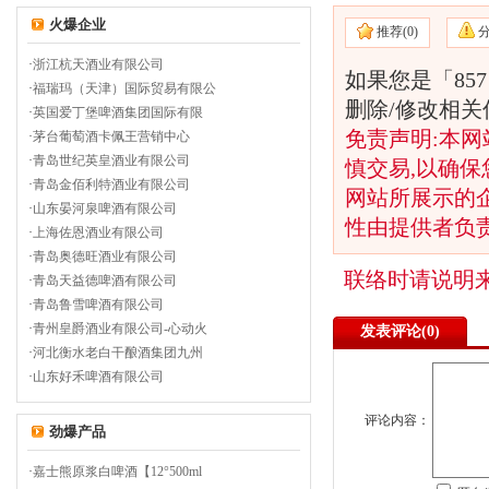
火爆企业
推荐(
0)
·
浙江杭天酒业有限公司
如果您是「85
·
福瑞玛（天津）国际贸易有限公
删除/修改相
·
英国爱丁堡啤酒集团国际有限
免责声明:本网
·
茅台葡萄酒卡佩王营销中心
·
青岛世纪英皇酒业有限公司
慎交易,以确保
·
青岛金佰利特酒业有限公司
网站所展示的
·
山东晏河泉啤酒有限公司
性由提供者负
·
上海佐恩酒业有限公司
·
青岛奥德旺酒业有限公司
联络时请说明
·
青岛天益德啤酒有限公司
·
青岛鲁雪啤酒有限公司
·
青州皇爵酒业有限公司-心动火
发表评论(
0)
·
河北衡水老白干酿酒集团九州
·
山东好禾啤酒有限公司
评论内容：
劲爆产品
·
嘉士熊原浆白啤酒【12°500ml