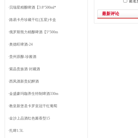
匿名
·
贝瑞星精酿啤酒【3.8°500ml*
最新评论
·
路易卡丹珍藏干红(五星)卡盒
·
俄罗斯熊力精酿啤酒【5°500m
·
奥德旺啤酒-24
·
贵州原酿-珍酱酒
·
紫晶贵族酒·封藏酒
·
西凤酒新贵妃醉酒
·
金盛豪玛咖养生特制啤酒330m
·
教皇新堡圣卡罗皇冠干红葡萄
·
金沙上品酒红色酱香型15
·
扎啤1.5L