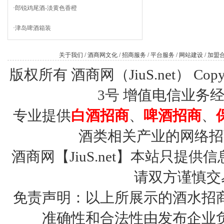
·
郎锐鸡尾酒-淡黄色香橙
·
津岛啤酒箱装
关于我们
/
酒商网文化
/
招商服务
/
平台服务
/
网站建设
/
加盟
版权所有 酒商网（JiuS.net） Copy R
3号
增值电信业务经营许
专业提供
白酒招商
、
啤酒招商
、
酒类相关产业的网络招
酒商网【JiuS.net】本站只
请双方谨慎交
免责声明：以上所展示的酒水招
准确性和合法性由发布企业