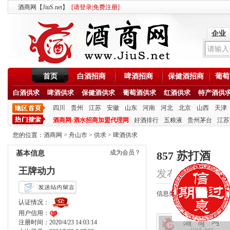
酒商网【JiuS.net】
[
请登录
|
免费注册
]
企业
首页
白酒招商
啤酒招商
保健酒招商
葡萄
白酒供求
啤酒供求
保健酒供求
葡萄酒供求
红酒供求
特产酒供
四川
贵州
江苏
安徽
山东
河南
河北
北京
山西
天津
酒商网-酒水招商加盟代理网
好酒排行
五粮液
贵州茅台
江苏
您的位置：
酒商网
>
舟山市
>
供求
>
啤酒供求
成为会员？
基本信息
857 苏打酒
王牌动力
发布时间：2020/10/
信息类型：供应
认证情况：
用户信用：
注册时间：2020/4/23 14:03:14