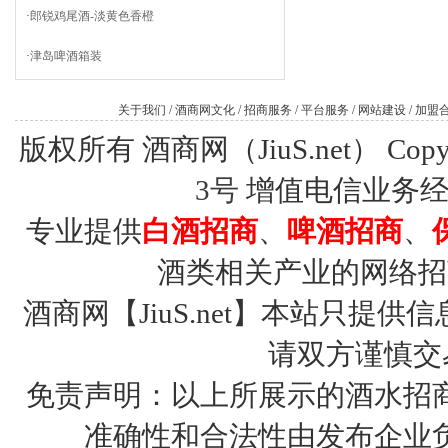
·
郎锐鸡尾酒-淡黄色香橙
·
津岛啤酒箱装
关于我们
/
酒商网文化
/
招商服务
/
平台服务
/
网站建设
/
加盟
版权所有 酒商网（JiuS.net） Copy R
3号
增值电信业务经营许
专业提供
白酒招商
、
啤酒招商
、
酒类相关产业的网络招
酒商网【JiuS.net】本站只
请双方谨慎交
免责声明：以上所展示的酒水招
准确性和合法性由发布企业