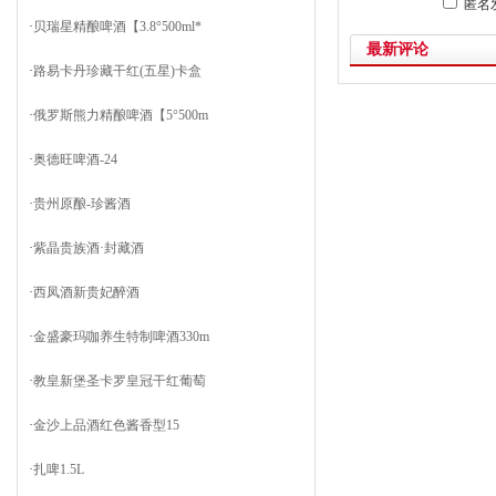
匿名
·
贝瑞星精酿啤酒【3.8°500ml*
最新评论
·
路易卡丹珍藏干红(五星)卡盒
·
俄罗斯熊力精酿啤酒【5°500m
·
奥德旺啤酒-24
·
贵州原酿-珍酱酒
·
紫晶贵族酒·封藏酒
·
西凤酒新贵妃醉酒
·
金盛豪玛咖养生特制啤酒330m
·
教皇新堡圣卡罗皇冠干红葡萄
·
金沙上品酒红色酱香型15
·
扎啤1.5L