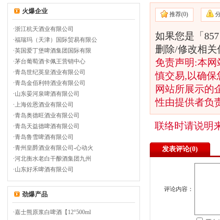
火爆企业
推荐(
0)
·
浙江杭天酒业有限公司
如果您是「85
·
福瑞玛（天津）国际贸易有限公
删除/修改相
·
英国爱丁堡啤酒集团国际有限
免责声明:本网
·
茅台葡萄酒卡佩王营销中心
·
青岛世纪英皇酒业有限公司
慎交易,以确保
·
青岛金佰利特酒业有限公司
网站所展示的
·
山东晏河泉啤酒有限公司
性由提供者负
·
上海佐恩酒业有限公司
·
青岛奥德旺酒业有限公司
联络时请说明
·
青岛天益德啤酒有限公司
·
青岛鲁雪啤酒有限公司
·
青州皇爵酒业有限公司-心动火
发表评论(
0)
·
河北衡水老白干酿酒集团九州
·
山东好禾啤酒有限公司
评论内容：
劲爆产品
·
嘉士熊原浆白啤酒【12°500ml