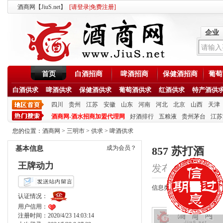
酒商网【JiuS.net】
[
请登录
|
免费注册
]
企业
首页
白酒招商
啤酒招商
保健酒招商
葡萄
白酒供求
啤酒供求
保健酒供求
葡萄酒供求
红酒供求
特产酒供
四川
贵州
江苏
安徽
山东
河南
河北
北京
山西
天津
酒商网-酒水招商加盟代理网
好酒排行
五粮液
贵州茅台
江苏
您的位置：
酒商网
>
三明市
>
供求
>
啤酒供求
成为会员？
基本信息
857 苏打酒
王牌动力
发布时间：2020/10/
信息类型：供应
认证情况：
用户信用：
注册时间：2020/4/23 14:03:14