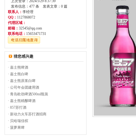
上次登录：2024/5/29 8:37:39
发布信息：477 条 发表文章：0 篇
联系人：
李经理
QQ：
1127868072
代理区域：
邮箱：
32545@qq.com
联系电话：
15653471731
猜您感兴趣
·
嘉士熊啤酒
·
嘉士熊白啤
·
嘉士熊原浆白啤
·
公司年会团建用酒
·
青岛欧劲啤酒500ml瓶装
·
嘉士熊精酿啤酒
·
857苏打酒
·
新动力火车苏打酒招商
·
贝哈瑞佳槟
·
菠萝果啤