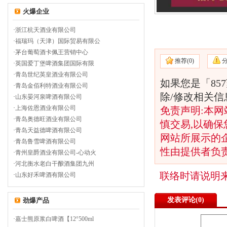
火爆企业
·
浙江杭天酒业有限公司
·
福瑞玛（天津）国际贸易有限公
·
茅台葡萄酒卡佩王营销中心
推荐(
0)
·
英国爱丁堡啤酒集团国际有限
·
青岛世纪英皇酒业有限公司
如果您是「85
·
青岛金佰利特酒业有限公司
除/修改相关
·
山东晏河泉啤酒有限公司
·
上海佐恩酒业有限公司
免责声明:本网
·
青岛奥德旺酒业有限公司
慎交易,以确保
·
青岛天益德啤酒有限公司
网站所展示的
·
青岛鲁雪啤酒有限公司
性由提供者负
·
青州皇爵酒业有限公司-心动火
·
河北衡水老白干酿酒集团九州
联络时请说明
·
山东好禾啤酒有限公司
发表评论(
0)
劲爆产品
·
嘉士熊原浆白啤酒【12°500ml