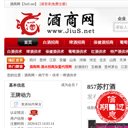
酒商网【JiuS.net】
[
请登录
|
免费注册
]
企业
首页
白酒招商
啤酒招商
保健酒招商
葡萄
白酒供求
啤酒供求
保健酒供求
葡萄酒供求
红酒供求
特产酒供
四川
贵州
江苏
安徽
山东
河南
河北
北京
山西
天津
酒商网-酒水招商加盟代理网
好酒排行
五粮液
贵州茅台
江苏
您的位置：
酒商网
>
南宁市
>
供求
>
啤酒供求
成为会员？
基本信息
857苏打酒
王牌动力
发布时间：2020/10/
信息类型：供应
认证情况：
用户信用：
注册时间：2020/4/23 14:03:14