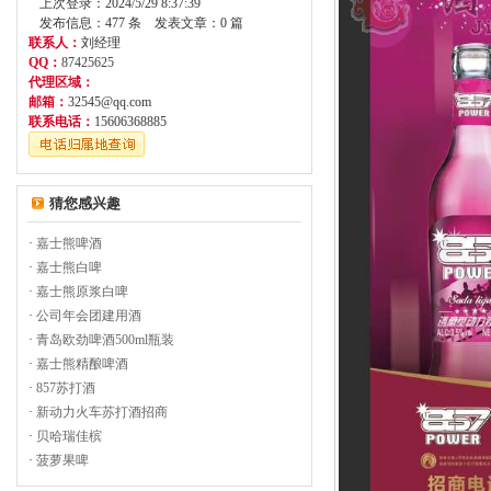
上次登录：2024/5/29 8:37:39
发布信息：477 条 发表文章：0 篇
联系人：
刘经理
QQ：
87425625
代理区域：
邮箱：
32545@qq.com
联系电话：
15606368885
猜您感兴趣
·
嘉士熊啤酒
·
嘉士熊白啤
·
嘉士熊原浆白啤
·
公司年会团建用酒
·
青岛欧劲啤酒500ml瓶装
·
嘉士熊精酿啤酒
·
857苏打酒
·
新动力火车苏打酒招商
·
贝哈瑞佳槟
·
菠萝果啤