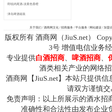
·
郎锐鸡尾酒-淡黄色香橙
·
津岛啤酒箱装
关于我们
/
酒商网文化
/
招商服务
/
平台服务
/
网站建设
/
加盟
版权所有 酒商网（JiuS.net） Copy R
3号
增值电信业务经营许
专业提供
白酒招商
、
啤酒招商
、
酒类相关产业的网络招
酒商网【JiuS.net】本站只
请双方谨慎交
免责声明：以上所展示的酒水招
准确性和合法性由发布企业