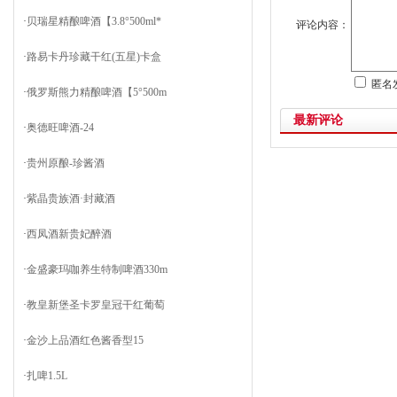
·
贝瑞星精酿啤酒【3.8°500ml*
评论内容：
·
路易卡丹珍藏干红(五星)卡盒
匿名
·
俄罗斯熊力精酿啤酒【5°500m
最新评论
·
奥德旺啤酒-24
·
贵州原酿-珍酱酒
·
紫晶贵族酒·封藏酒
·
西凤酒新贵妃醉酒
·
金盛豪玛咖养生特制啤酒330m
·
教皇新堡圣卡罗皇冠干红葡萄
·
金沙上品酒红色酱香型15
·
扎啤1.5L