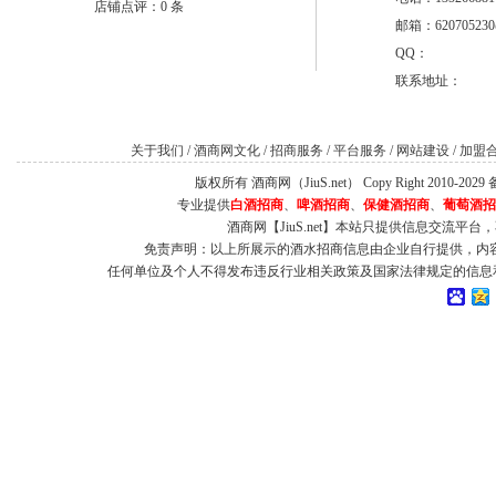
店铺点评：0 条
邮箱：620705230
QQ：
联系地址：
关于我们
/
酒商网文化
/
招商服务
/
平台服务
/
网站建设
/
加盟
版权所有 酒商网（JiuS.net） Copy Right 2010-202
专业提供
白酒招商
、
啤酒招商
、
保健酒招商
、
葡萄酒招
酒商网【JiuS.net】本站只提供信息交流
免责声明：以上所展示的酒水招商信息由企业自行提供，内
任何单位及个人不得发布违反行业相关政策及国家法律规定的信息和虚