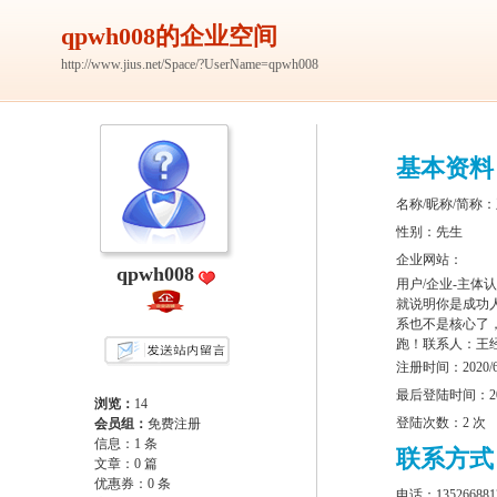
qpwh008的企业空间
http://www.jius.net/Space/?UserName=qpwh008
基本资料
名称/昵称/简称
性别：先生
企业网站：
qpwh008
用户/企业-主
就说明你是成功
系也不是核心了
跑！联系人：王经理 
注册时间：2020/6/2
最后登陆时间：2020/
浏览：
14
登陆次数：2 次
会员组：
免费注册
信息：1 条
联系方式
文章：0 篇
优惠券：0 条
电话：135266881