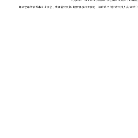
免责声明：以上所展示的酒水信息由企业提供，内容的
如果您希望管理本企业信息，或者需要更新/删除/修改相关信息，请联系平台技术支持人员!本站只