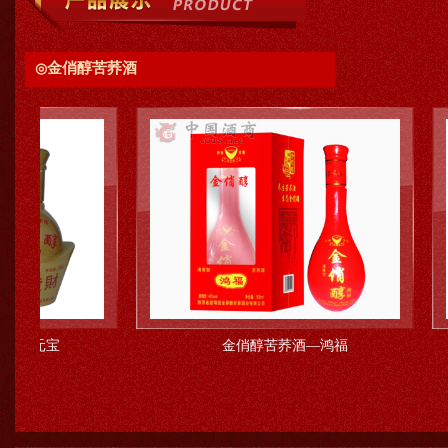
金俏醇苦荞酒
◎