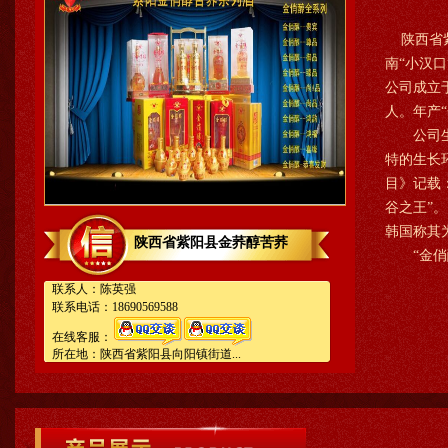
陕西省紫
南“小汉
公司成立于
人。年产“
公司生产
特的生长
目》记载
谷之王”
韩国称其
陕西省紫阳县金荞醇苦荞
“金俏醇”
联系人：陈英强
联系电话：18690569588
在线客服：
所在地：陕西省紫阳县向阳镇街道...