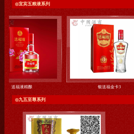
宜宾五粮液系列
◎
液精酿
银送福金卡3
九五至尊系列
◎