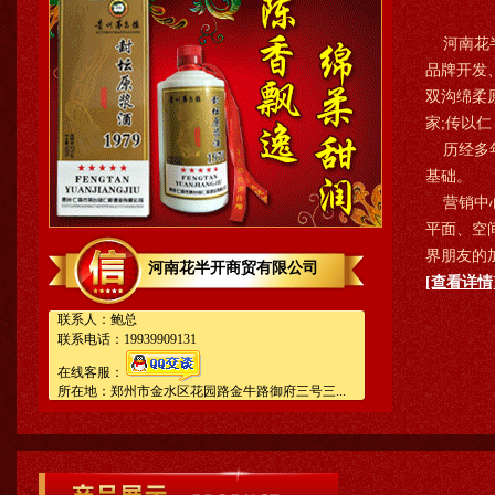
河南花半
品牌开发
双沟绵柔
家;传以
历经多年
基础。
营销中心
平面、空
界朋友的
河南花半开商贸有限公司
[查看详情
联系人：鲍总
联系电话：19939909131
在线客服：
所在地：郑州市金水区花园路金牛路御府三号三...