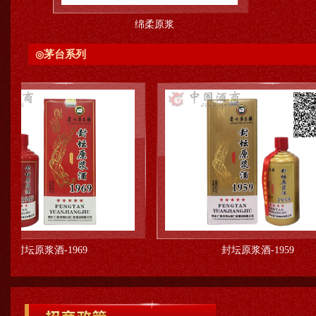
绵柔原浆
茅台系列
◎
-1969
封坛原浆酒-1959